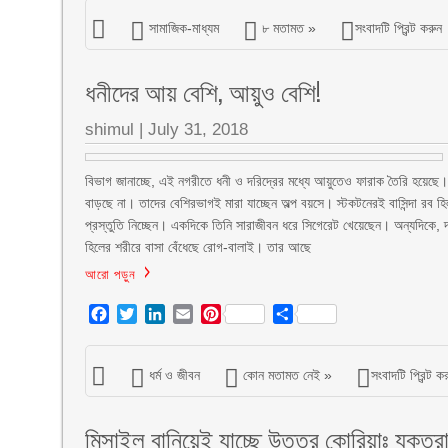
সামাজিক-মাধ্যম
৮ মতামত »
সংবাদটি প্রিন্ট করুন
ধনীদের আয় বেশি, আয়ুও বেশি!
shimul
|
July 31, 2018
বিভাগ জানাচ্ছে, এই নগরীতে ধনী ও দরিদ্রের মধ্যে আয়ুতেও ফারাক তৈরি হয়েছে। 
বাড়ছে না। তাদের বেশিরভাগই মারা যাচ্ছেন অল্প বয়সে। স্টকটনেরই বাসিন্দা রব 
প্রস্তুতি নিচ্ছেন। একদিকে তিনি সারাজীবন ধরে সিগেরেট খেয়েছেন। অন্যদিকে, দ
হিলের শরীরে বাসা বেঁধেছে রোগ-বালাই। তার আছে
আরো পড়ুন
Facebook
Twitter
LinkedIn
Email
Pinterest
Share
ধর্ম ও জীবন
কোন মতামত নেই »
সংবাদটি প্রিন্ট ক
মিসাইল বানিয়েই যাচ্ছে উত্তর কোরিয়াঃ যুক্তরাষ্