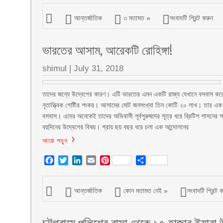
আন্তর্জাতিক
৩ মতামত »
সংবাদটি প্রিন্ট করুন
ভারতের আসাম, আরেকটি রোহিঙ্গা!
shimul
|
July 31, 2018
তাদের জন্যে উদ্বেগের কারণ। এটি ভারতের এমন একটি রাজ্য যেখানে বসবাস করে বহু
নৃতাত্ত্বিক গোষ্টীর শংকর। আসামের মোট জনসংখ্যা তিন কোটি ২০ লাখ। তার এক ত
বসবাস। এদের অনেকেই তাদের অভিবাসী পূর্বপুরুষদের সূত্র ধরে ব্রিটিশ শাসনের 
বহুদিনের উদ্বেগের বিষয়। প্রায় ছয় বছর ধরে চলা এক আন্দোলনের
আরো পড়ুন
Facebook
Twitter
LinkedIn
Email
Pinterest
Share
আন্তর্জাতিক
কোন মতামত নেই »
সংবাদটি প্রিন্ট 
চট্টগ্রামে পুলিশের বাসা থেকে ১৫ হাজার ইয়াবা 