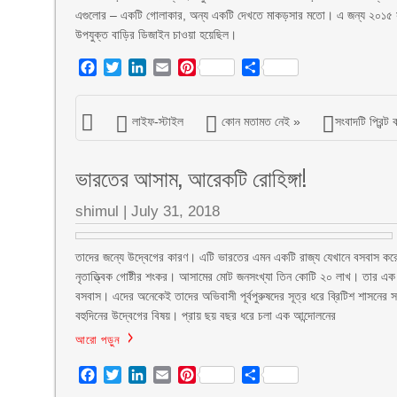
এগুলোর – একটি গোলাকার, অন্য একটি দেখতে মাকড়সার মতো। এ জন্য ২০১৫ সা
উপযুক্ত বাড়ির ডিজাইন চাওয়া হয়েছিল।
Facebook
Twitter
LinkedIn
Email
Pinterest
Share
লাইফ-স্টাইল
কোন মতামত নেই »
সংবাদটি প্রিন্ট 
ভারতের আসাম, আরেকটি রোহিঙ্গা!
shimul
|
July 31, 2018
তাদের জন্যে উদ্বেগের কারণ। এটি ভারতের এমন একটি রাজ্য যেখানে বসবাস করে বহু
নৃতাত্ত্বিক গোষ্টীর শংকর। আসামের মোট জনসংখ্যা তিন কোটি ২০ লাখ। তার এক ত
বসবাস। এদের অনেকেই তাদের অভিবাসী পূর্বপুরুষদের সূত্র ধরে ব্রিটিশ শাসনের 
বহুদিনের উদ্বেগের বিষয়। প্রায় ছয় বছর ধরে চলা এক আন্দোলনের
আরো পড়ুন
Facebook
Twitter
LinkedIn
Email
Pinterest
Share