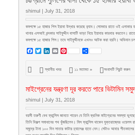
shimul
|
July 31, 2018
কমপক্ষে ১৫ হাজার পিস ইয়াবা উদ্ধার করেছে র‌্যাব। সোমবার রাতে ওই এলাকার হাজ
থানার এসআই খন্দকার সাইফুদ্দীন বাসাটি ভাড়া নিয়ে ইয়াবার কারবার করতেন। রা
কমপক্ষে ১৫ হাজার পিস। তবে সাইফুদ্দীনকে এখনও আটক করা হয়নি। অভিযান চলছে
Facebook
Twitter
LinkedIn
Email
Pinterest
Share
স্থানীয় খবর
১১ মতামত »
সংবাদটি প্রিন্ট করুন
মাইগ্রেনের যন্ত্রণা দূর করতে পারে ভিটামিন সমুদ
shimul
|
July 31, 2018
বয়সী তরুণী বেথ ফ্রান্সিস জানতে পারেন যে তিনি ক্রনিক মাইগ্রেনের সমস্যা ভুগছে
তিনি বিকল্প সমাধানের পথ খুঁজছিলেন। মিস ফ্রান্সিস থাকেন যুক্তরাজ্যের ওয়েলস 
সমুদ্রে টানা ১০০ দিন সাতার কাটার চ্যালেঞ্জ হাতে নেন। সেটাও আবার শীতকালের ক