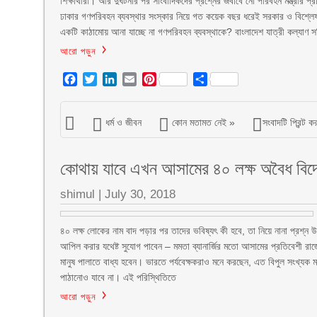
শিক্ষার্থীরা। আর দুর্ঘটনার পর সাংবাদিকদের প্রশ্নের জবাবে নৌ পরিবহন মন্ত্রীর
ঢাকার গণপরিবহন ব্যবস্থার সংস্কার নিয়ে গত কয়েক বছর ধরেই সরকার ও বি
একটি কাঠামোয় আনা যাচ্ছে না গণপরিবহন ব্যবস্থাকে? বাংলাদেশ যাত্রী কল্যাণ সমি
আরো পড়ুন
Facebook
Twitter
LinkedIn
Email
Pinterest
Share
ধর্ম ও জীবন
কোন মতামত নেই »
সংবাদটি প্রিন্ট ক
কোথায় যাবে এখন আসামের ৪০ লক্ষ অবৈধ বিদ
shimul
|
July 30, 2018
৪০ লক্ষ লোকের নাম বাদ পড়ার পর তাদের ভবিষ্যৎ কী হবে, তা নিয়ে নানা প্রশ্ন 
আপিল করার যথেষ্ট সুযোগ পাবেন – মমতা ব্যানার্জির মতো আসামের প্রতিবেশী রাজ্
মানুষ পালাতে বাধ্য হবেন। ভারতে পর্যবেক্ষকরাও মনে করছেন, এত বিপুল সংখ্যক 
পাঠানোও যাবে না। এই পরিস্থিতিতে
আরো পড়ুন