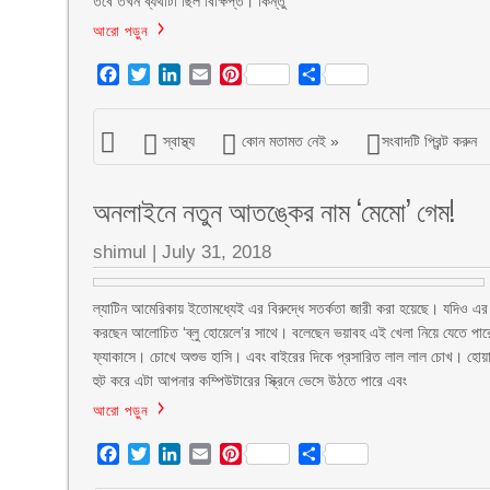
তবে তখন ব্যথাটা ছিল বিক্ষিপ্ত। কিন্তু
আরো পড়ুন
Facebook
Twitter
LinkedIn
Email
Pinterest
Share
স্বাস্থ্য
কোন মতামত নেই »
সংবাদটি প্রিন্ট করুন
অনলাইনে নতুন আতঙ্কের নাম ‘মেমো’ গেম!
shimul
|
July 31, 2018
ল্যাটিন আমেরিকায় ইতোমধ্যেই এর বিরুদ্ধে সতর্কতা জারী করা হয়েছে। যদিও এ
করছেন আলোচিত ‘ব্লু হোয়েলে’র সাথে। বলেছেন ভয়াবহ এই খেলা নিয়ে যেতে পা
ফ্যাকাসে। চোখে অশুভ হাসি। এবং বাইরের দিকে প্রসারিত লাল লাল চোখ। হোয়াট
হুট করে এটা আপনার কম্পিউটারের স্ক্রিনে ভেসে উঠতে পারে এবং
আরো পড়ুন
Facebook
Twitter
LinkedIn
Email
Pinterest
Share