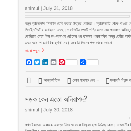
shimul
|
July 31, 2018
নতুন ব্যালিস্টিক মিসাইল তৈরি করছে উত্তর কোরিয়া। স্যাটেলাইট থেকে পাওয়া গ
মিসাইল তৈরীর কার্যক্রম চলছে। ওয়াশিংটন পোস্ট পত্রিকাকে নাম প্রকাশে অনিচ্ছুক 
কোরিয়ার নেতা কিম জং-আন’এর বৈঠকের পর দু’জনই পারমাণবিক অস্ত্র তৈরীর কার্য
এখন আর ‘পারমাণবিক হুমকি’ নয়। তবে মি.কিমের পক্ষ থেকে কোনো
আরো পড়ুন
Facebook
Twitter
LinkedIn
Email
Pinterest
Share
আন্তর্জাতিক
কোন মতামত নেই »
সংবাদটি প্রিন্ট 
সড়ক কেন এতো অনিরাপদ?
shimul
|
July 30, 2018
গণপরিবহনের অরাজক অবস্থা নিয়ে আবারো বিক্ষুব্ধ হয়ে উঠেছে ঢাকা। রাজধানীর 