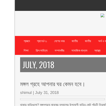
প্রচ্ছদ
প্রানের’৭১
দেশের খবর
জাতীয়
জাতীয়
অর্থ ও 
শিক্ষা
শিল্প-সাহিত্য
সম্পাদকীয়
সামাজিক-মাধ্যম
স্বাস্থ্য
JULY, 2018
মঙ্গল গ্রহে আপনার ঘর কেমন হবে।
shimul
|
July 31, 2018
থাকার বাড়িগুলো? মঙ্গলগ্রহে মানুষের বসবাসের উপযোগী বাড়ির মোট পাঁচটি ত্রিমাত