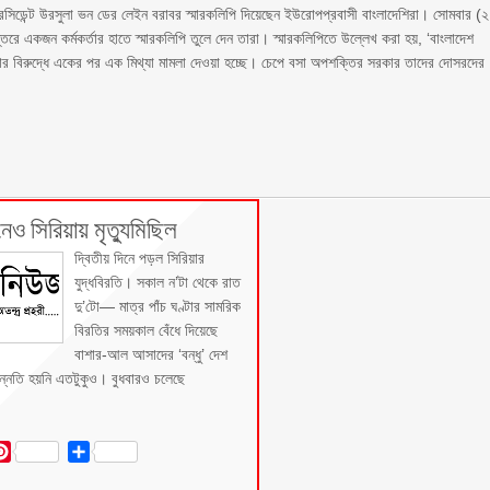
্রেসিডেন্ট উরসুলা ভন ডের লেইন বরাবর স্মারকলিপি দিয়েছেন ইউরোপপ্রবাসী বাংলাদেশিরা। সোমবার (২
্তরে একজন কর্মকর্তার হাতে স্মারকলিপি তুলে দেন তারা। স্মারকলিপিতে উল্লেখ করা হয়, ‘বাংলাদেশ
াসিনার বিরুদ্ধে একের পর এক মিথ্যা মামলা দেওয়া হচ্ছে। চেপে বসা অপশক্তির সরকার তাদের দোসরদের
নেও সিরিয়ায় মৃত্যুমিছিল
দ্বিতীয় দিনে পড়ল সিরিয়ার
যুদ্ধবিরতি। সকাল ন’টা থেকে রাত
দু’টো— মাত্র পাঁচ ঘণ্টার সামরিক
বিরতির সময়কাল বেঁধে দিয়েছে
বাশার-আল আসাদের ‘বন্ধু’ দেশ
ন্নতি হয়নি এতটুকুও। বুধবারও চলেছে
dIn
ail
Pinterest
Share