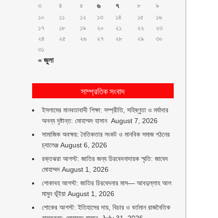
৩
৪
৫
৬
৭
৮
৯
১০
১১
১২
১৩
১৪
১৫
১৬
১৭
১৮
১৯
২০
২১
২২
২৩
২৪
২৫
২৬
২৭
২৮
২৯
৩০
৩১
« জুলা
সাম্প্রতিক সংবাদ
ইসলামের মানবতাবাদী শিক্ষা: সম্প্রীতি, সহিষ্ণুতা ও মর্যাদার
অনন্য দৃষ্টান্ত: মোহাম্মদ হাসান
August 7, 2026
সামাজিক অবক্ষয়: নৈতিকতার সংকট ও মানবিক সমাজ গঠনের
চ্যালেঞ্জ
August 6, 2026
রক্তঝরা আগস্ট: জাতির জন্য চিরবেদনাদায়ক স্মৃতি: জাবেদ
মোহাম্মদ
August 1, 2026
শোকাবহ আগস্ট: জাতির চিরবেদনার মাস— আবদুল্লাহ আল
মামুন ভূঁইয়া
August 1, 2026
শোকের আগস্ট: ইতিহাসের দায়, বিচার ও বর্তমান রাজনৈতিক