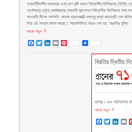
অন্তর্বর্তীকালীন সরকারের ওপর চাপ সৃষ্টি করতে ইউরোপীয় ইউনিয়নের (ইইউ) প
সেপ্টেম্বর) দুপুরে বেলজিয়ামের রাজধানী ব্রাসেলসে ইউরোপীয় ইউনিয়নের সদর দপ
আওয়ামী লীগের সভাপতি, সাবেক প্রধানমন্ত্রী বঙ্গবন্ধু কন্যা জননেত্রী শেখ হ
দিয়ে এই অসত্য মামলা করছে।’ স্মারকলিপিতে আরও বলা হয়, ‘বাঙালির মুক্তি
আরো পড়ুন
Facebook
Twitter
LinkedIn
Email
Pinterest
Share
বিরতির দ্বিতীয় দি
রাশিয়া। তবে পরিস্থিতির উ
আরো পড়ুন
Facebook
Twitter
Linke
Em