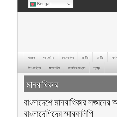
Bengali
প্রচ্ছদ
প্রানের’৭১
দেশের খবর
জাতীয়
জাতীয়
অর্থ
শিল্প-সাহিত্য
সম্পাদকীয়
সামাজিক-মাধ্যম
স্বাস্থ্য
মানবাধিকার
বাংলাদেশে মানবাধিকার লঙ্ঘনে
বাংলাদেশিদের স্মারকলিপি