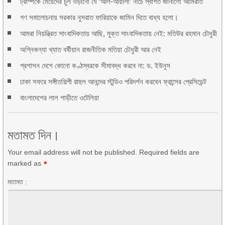
ট্রাম্পকে মেয়েদের চুল ওড়ানো যে ‘আল-আয়ালা’ নাচে স্বাগত জানালো আমিরাত
গণ সমালোচনায় সরকার নুসরাত ফারিয়াকে জামিন দিতে বাধ্য হলো।
আমরা নিয়ন্ত্রিত সাংবাদিকতায় আছি, মুক্ত সাংবাদিকতায় নেই: মতিউর রহমান চৌধুরী
অগ্নিকন্যা খ্যাত বর্ষীয়ান রাজনীতিক মতিয়া চৌধুরী আর নেই
প্রশাসন দেশে কোনো কণ্ঠস্বরকে সীমাবদ্ধ করবে না: ড. ইউনূস
ঢাকা সফরে সঙ্গীতশিল্পী রাহুল আনন্দের স্টুডিও পরিদর্শন করবেন ফ্রান্সের প্রেসিডেন্ট
বাংলাদেশের লাল শাড়ীতে ওটেলিয়া
মতামত দিন।
Your email address will not be published. Required fields are
marked as
*
মতামত :