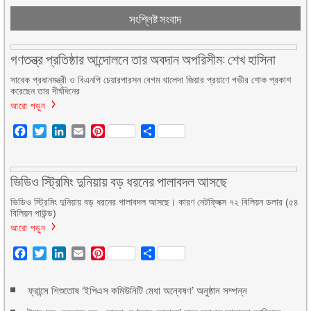
সংশ্লিষ্ট সংবাদ
গণতন্ত্র প্রতিষ্ঠার আন্দোলনে তার অবদান অপরিসীম: শেখ হাসিনা
সাবেক প্রধানমন্ত্রী ও বিএনপি চেয়ারপারসন বেগম খালেদা জিয়ার প্রয়াণে গভীর শোক প্রকাশ
করেছেন তার দীর্ঘদিনের
আরো পড়ুন
Facebook
Twitter
LinkedIn
Email
Pinterest
Share
ভিডিও স্ট্রিমিং দুনিয়ায় বড় ধরনের পালাবদল আসছে
ভিডিও স্ট্রিমিং দুনিয়ায় বড় ধরনের পালাবদল আসছে। কারণ নেটফ্লিক্স ৭২ বিলিয়ন ডলার (৫৪
বিলিয়ন পাউন্ড)
আরো পড়ুন
Facebook
Twitter
LinkedIn
Email
Pinterest
Share
ফ্রান্সে শিশুতোষ ‘ইপিএস কমিউনিটি মেধা অন্বেষণ’ অনুষ্ঠান সম্পন্ন