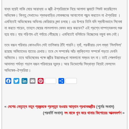
বাধ্য হয়েই নাকি মেয়ে আরাধ্যা ও স্ত্রী ঐশ্বরিয়াকে নিয়ে আলাদা ফ্ল্যাটে শিফট করেছিলেন
অভিষেক। কিন্তু সেখানেও শ্বশুরবাড়ির লোকজনের আনাগোনা পছন্দ করতেন না ঐশ্বরিয়া ।
এমনিতেই অভিষেকের অভিনয় কেরিয়ারে মন্দা চলছে। এর উপরে তিনি যদি স্বাধীনভাবে সিনেমা
না করতে পারেন, তাহলে মেয়ের লালনপালন কেমন করে করবেন? এই প্রশ্নে দাম্পত্যকলহ শুরু
হয়ে যায়। যার পরিণাম এই পর্যায়ে পৌঁছেছে। এমনিতেই বলিউডে বিচ্ছেদের নমুনা কম নেই।
তবে বচ্চন পরিবার কোনওদিন সেই তালিকায় ঠাঁই পায়নি। হ্যাঁ, পরকীয়ার বেশ লম্বা ‘সিলসিলা’
রয়েছে অমিতাভের হাতের রেখায়। তবে সে সম্পর্কের আঁচ ব্যক্তিগত সম্পর্কে পড়তে দেননি
অমিতাভ। তবে অভিষেকের পক্ষে স্ত্রীর উচ্চাকাঙ্খা সামলানো সম্ভব হল না। তাই শেষপর্যন্ত
আদালত পর্যন্ত গড়াল বচ্চন পরিবারের দ্বন্দ্ব। আর ডিভোর্সের সিদ্ধান্ত নিয়েই ফেললেন
অভিষেক-ঐশ্বরিয়া।
Facebook
Twitter
LinkedIn
Email
Pinterest
Share
«
দেশের নেতৃত্বে নতুন প্রজন্মকে প্রস্তুত হওয়ার আহ্বান প্রধানমন্ত্রীর
(পূর্বের সংবাদ)
(পরবর্তি সংবাদ)
সৎ মাকে খুন করে থানায় কিশোরের আত্মসমর্পণ
»