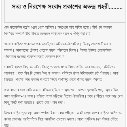
বেশ কয়েকদিন ধরেই গুঞ্জন শোনা যাচ্ছিল। অবশেষে তাই সত্যি হলো। দীর্ঘ এক দশকের
বিবাহিত সম্পর্কে ইতি টানতে চলেছেন অভিষেক বচ্চন ও ঐশ্বরিয়া রাই।
আলাদা বাড়িতে থাকতেও শুরু করেছিলেন অভিষেক-ঐশ্বরিয়া। কিন্তু তাতেও টিকল না
সম্পর্ক। আদালতের চৌকাঠ পেরোল বচ্চন পরিবারের বিবাদ। নিজের টুইটার প্রোফাইলে
পরিবারের দুঃসময় প্রকাশ করেই ফেললেন বিগ বি।
সরাসরি হয়তো কিছু বলেননি। কিন্তু পরোক্ষে মনের বিষাদ জাহির করে ফেলেছেন বলিউডের
শাহেনশা। তবে বিগ বি তেমন কিছু না বললেও বলিউডে রটনা ইতিমধ্যেই রটে গিয়েছে। জানা
গিয়েছে- শাশুড়ি আর ননদের দাপটেই নিত্য অশান্তি লেগে থাকত বচ্চন পরিবারে।
জয়া বচ্চনের সঙ্গে নাকি একদম বনিবনা হচ্ছিল না অ্যাশের। আগুনে ঘৃতাহুতি পড়ে ‘অ্যায় দিল
হ্যায় মুশকিল’-এর সময়। ছবিতে পার্শ্ব চরিত্রে ছিলেন ঐশ্বরিয়া। তবে রণবীরের সঙ্গে তার বেশ
কিছু ঘনিষ্ঠ দৃশ্য রয়েছে। এতেই ক্ষেপে যান জয়া।
নিজের বাড়ির পুত্রবধূর এমন স্পর্ধায় বিবাদ চরমে পৌঁছায়। এরই মধ্যে বাপের বাড়িতে অমিতাভ-
কন্যা শ্বেতার প্রতিপত্তি নিয়ে আপত্তি তোলেন অ্যাশ। যাতে গৃহবিবাদ চরম সীমায় পৌঁছে
যায়।