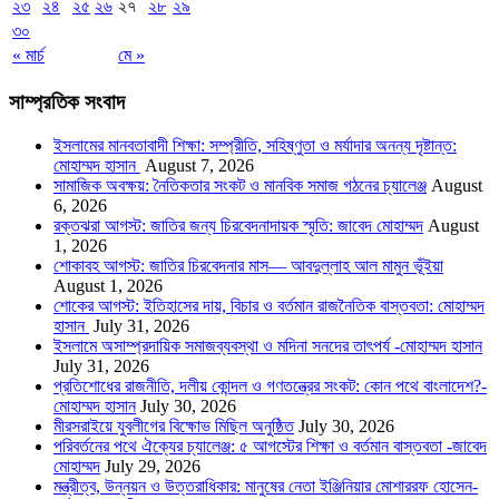
২৩
২৪
২৫
২৬
২৭
২৮
২৯
৩০
« মার্চ
মে »
সাম্প্রতিক সংবাদ
ইসলামের মানবতাবাদী শিক্ষা: সম্প্রীতি, সহিষ্ণুতা ও মর্যাদার অনন্য দৃষ্টান্ত:
মোহাম্মদ হাসান
August 7, 2026
সামাজিক অবক্ষয়: নৈতিকতার সংকট ও মানবিক সমাজ গঠনের চ্যালেঞ্জ
August
6, 2026
রক্তঝরা আগস্ট: জাতির জন্য চিরবেদনাদায়ক স্মৃতি: জাবেদ মোহাম্মদ
August
1, 2026
শোকাবহ আগস্ট: জাতির চিরবেদনার মাস— আবদুল্লাহ আল মামুন ভূঁইয়া
August 1, 2026
শোকের আগস্ট: ইতিহাসের দায়, বিচার ও বর্তমান রাজনৈতিক বাস্তবতা: মোহাম্মদ
হাসান
July 31, 2026
ইসলামে অসাম্প্রদায়িক সমাজব্যবস্থা ও মদিনা সনদের তাৎপর্য -মোহাম্মদ হাসান
July 31, 2026
প্রতিশোধের রাজনীতি, দলীয় কোন্দল ও গণতন্ত্রের সংকট: কোন পথে বাংলাদেশ?-
মোহাম্মদ হাসান
July 30, 2026
মীরসরাইয়ে যুবলীগের বিক্ষোভ মিছিল অনুষ্ঠিত
July 30, 2026
পরিবর্তনের পথে ঐক্যের চ্যালেঞ্জ: ৫ আগস্টের শিক্ষা ও বর্তমান বাস্তবতা -জাবেদ
মোহাম্মদ
July 29, 2026
মন্ত্রীত্ব, উন্নয়ন ও উত্তরাধিকার: মানুষের নেতা ইঞ্জিনিয়ার মোশাররফ হোসেন-