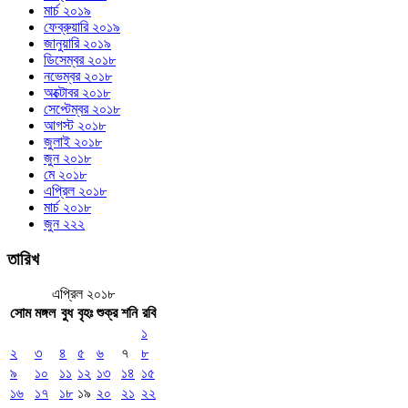
মার্চ ২০১৯
ফেব্রুয়ারি ২০১৯
জানুয়ারি ২০১৯
ডিসেম্বর ২০১৮
নভেম্বর ২০১৮
অক্টোবর ২০১৮
সেপ্টেম্বর ২০১৮
আগস্ট ২০১৮
জুলাই ২০১৮
জুন ২০১৮
মে ২০১৮
এপ্রিল ২০১৮
মার্চ ২০১৮
জুন ২২২
তারিখ
এপ্রিল ২০১৮
সোম
মঙ্গল
বুধ
বৃহঃ
শুক্র
শনি
রবি
১
২
৩
৪
৫
৬
৭
৮
৯
১০
১১
১২
১৩
১৪
১৫
১৬
১৭
১৮
১৯
২০
২১
২২