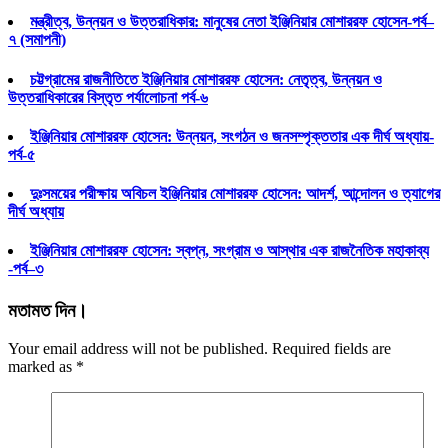
মন্ত্রীত্ব, উন্নয়ন ও উত্তরাধিকার: মানুষের নেতা ইঞ্জিনিয়ার মোশাররফ হোসেন-পর্ব–
৭ (সমাপনী)
চট্টগ্রামের রাজনীতিতে ইঞ্জিনিয়ার মোশাররফ হোসেন: নেতৃত্ব, উন্নয়ন ও
উত্তরাধিকারের বিস্তৃত পর্যালোচনা পর্ব-৬
ইঞ্জিনিয়ার মোশাররফ হোসেন: উন্নয়ন, সংগঠন ও জনসম্পৃক্ততার এক দীর্ঘ অধ্যায়-
পর্ব-৫
দুঃসময়ের পরীক্ষায় অবিচল ইঞ্জিনিয়ার মোশাররফ হোসেন: আদর্শ, আন্দোলন ও ত্যাগের
দীর্ঘ অধ্যায়
ইঞ্জিনিয়ার মোশাররফ হোসেন: স্বপ্ন, সংগ্রাম ও আস্থার এক রাজনৈতিক মহাকাব্য
-পর্ব–৩
মতামত দিন।
Your email address will not be published. Required fields are
marked as
*