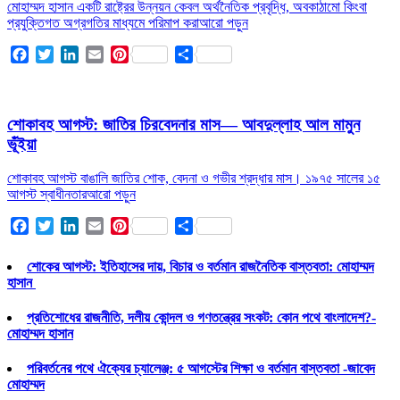
মোহাম্মদ হাসান একটি রাষ্ট্রের উন্নয়ন কেবল অর্থনৈতিক প্রবৃদ্ধি, অবকাঠামো কিংবা
প্রযুক্তিগত অগ্রগতির মাধ্যমে পরিমাপ করা
আরো পড়ুন
Facebook
Twitter
LinkedIn
Email
Pinterest
Share
শোকাবহ আগস্ট: জাতির চিরবেদনার মাস— আবদুল্লাহ আল মামুন
ভূঁইয়া
শোকাবহ আগস্ট বাঙালি জাতির শোক, বেদনা ও গভীর শ্রদ্ধার মাস। ১৯৭৫ সালের ১৫
আগস্ট স্বাধীনতার
আরো পড়ুন
Facebook
Twitter
LinkedIn
Email
Pinterest
Share
শোকের আগস্ট: ইতিহাসের দায়, বিচার ও বর্তমান রাজনৈতিক বাস্তবতা: মোহাম্মদ
হাসান
প্রতিশোধের রাজনীতি, দলীয় কোন্দল ও গণতন্ত্রের সংকট: কোন পথে বাংলাদেশ?-
মোহাম্মদ হাসান
পরিবর্তনের পথে ঐক্যের চ্যালেঞ্জ: ৫ আগস্টের শিক্ষা ও বর্তমান বাস্তবতা -জাবেদ
মোহাম্মদ