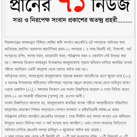
সিরাজগঞ্জের কামারখন্দে নিষিদ্ধ ঘোষিত জঙ্গি সংগঠন জেএমবি’র দুই সদস্যকে আটকের কথা
জানিয়েছে র‌্যাপিড অ্যাকশন ব্যাটেলিয়ন র‌্যাব-১২ সদস্যরা। এ সময় জিহাদী বই, লিফলেট, অর্থ
সংগ্রহের রশিদ, সদস্য ফরম, বায়োডাটা ফরম, পরিকল্পনা ফরম ও মোবাইল সেট উদ্ধার করা
হয়। মঙ্গলবার বিকেলে কামারখন্দ উপজেলার মাহমুদাকোলা গ্রামে অভিযান চালিয়ে কাদরিয়া খানকা
শরীফে অবস্থিত একটি মাদ্রাসা থেকে তাদের আটক করা হয়।
আটকৃতরা হলেন, কামারখন্দের মাহমুদাকোলা গ্রামের জয়নাল আবেদীনের ছেলে জুয়েল রানা (২০)
ও রায়গঞ্জ উপজেলার মাটিকোড়া দক্ষিণপাড়া গ্রামের আব্দুল মান্নান সেখের ছেলে রাকিবুল হাসান
ওরফে রেজাউল (২২)। মঙ্গলবার বিকেলে এক সংবাদ বিজ্ঞপ্তির মাধ্যমে এ তথ্য নিশ্চিত করেন
র‌্যাব-১২ এর সহকারী পরিচালক (অপস) মো. রওশন আলী।
সংবাদ বিজ্ঞপ্তিতে জানানো হয়, মাহমুদাকোলা কাদরিয়া খানকা শরীফে অস্থায়ীভাবে পরিচালিত
মাদ্রাসায় কোরআন শিক্ষার অন্তরালে গোপনে নাশকতা ও রাষ্ট্রবিরোধী কর্মকাণ্ড করার
পরিকল্পনা চালিয়ে আসছিল জেএমবির সদস্যরা। তারা দীর্ঘদিন ধরে সদস্য সংগ্রহ এবং জঙ্গিবাদে
উদ্বুদ্ধ করতে বিভিন্ন সভা ও অর্থ সংগ্রহ করে আসছিল। এমন গোপন সংবাদের ভিত্তিতে
অভিযান চালিয়ে জেএমবি সদস্য রাকিবুল ও জুয়েলকে আটক করা হয়েছে।
এ সময় তাদের কাছ থেকে ৯টি জিহাদী বই, ২২টি অর্থ সংগ্রহের রশিদ, ১২টি লিফলেট ও ২টি