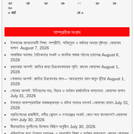
২৩
২৪
২৫
২৬
২৭
২৮
২৯
৩০
« মার্চ
মে »
সাম্প্রতিক সংবাদ
ইসলামের মানবতাবাদী শিক্ষা: সম্প্রীতি, সহিষ্ণুতা ও মর্যাদার অনন্য দৃষ্টান্ত: মোহাম্মদ
হাসান
August 7, 2026
সামাজিক অবক্ষয়: নৈতিকতার সংকট ও মানবিক সমাজ গঠনের চ্যালেঞ্জ
August 6,
2026
রক্তঝরা আগস্ট: জাতির জন্য চিরবেদনাদায়ক স্মৃতি: জাবেদ মোহাম্মদ
August 1,
2026
শোকাবহ আগস্ট: জাতির চিরবেদনার মাস— আবদুল্লাহ আল মামুন ভূঁইয়া
August 1,
2026
শোকের আগস্ট: ইতিহাসের দায়, বিচার ও বর্তমান রাজনৈতিক বাস্তবতা: মোহাম্মদ হাসান
July 31, 2026
ইসলামে অসাম্প্রদায়িক সমাজব্যবস্থা ও মদিনা সনদের তাৎপর্য -মোহাম্মদ হাসান
July 31,
2026
প্রতিশোধের রাজনীতি, দলীয় কোন্দল ও গণতন্ত্রের সংকট: কোন পথে বাংলাদেশ?-মোহাম্মদ
হাসান
July 30, 2026
মীরসরাইয়ে যুবলীগের বিক্ষোভ মিছিল অনুষ্ঠিত
July 30, 2026
পরিবর্তনের পথে ঐক্যের চ্যালেঞ্জ: ৫ আগস্টের শিক্ষা ও বর্তমান বাস্তবতা -জাবেদ মোহাম্মদ