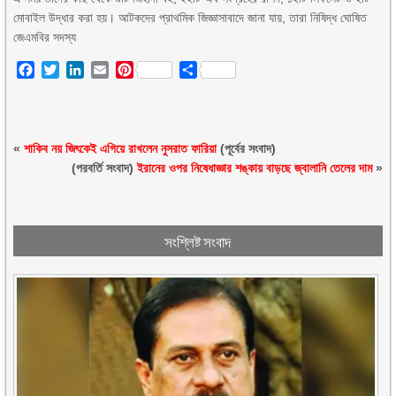
মোবাইল উদ্ধার করা হয়। আটকদের প্রাথমিক জিজ্ঞাসাবাদে জানা যায়, তারা নিষিদ্ধ ঘোষিত
জেএমবির সদস্য
Facebook
Twitter
LinkedIn
Email
Pinterest
Share
«
শাকিব নয় জিৎকেই এগিয়ে রাখলেন নুসরাত ফারিয়া
(পূর্বের সংবাদ)
(পরবর্তি সংবাদ)
ইরানের ওপর নিষেধাজ্ঞার শঙ্কায় বাড়ছে জ্বালানি তেলের দাম
»
সংশ্লিষ্ট সংবাদ