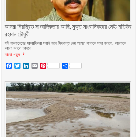
আমরা নিয়ন্ত্রিত সাংবাদিকতায় আছি, মুক্ত সাংবাদিকতায় নেই: মতিউর
রহমান চৌধুরী
যদি বাংলাদেশের সাংবাদিকরা সবাই বসে সিদ্ধান্ত নেয় আমরা সাদাকে সাদা বলবো, কালোকে
কালো বলবো তাহলে
আরো পড়ুন
Facebook
Twitter
LinkedIn
Email
Pinterest
Share