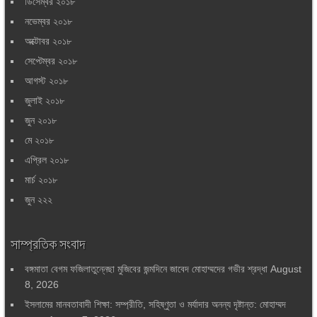
ডিসেম্বর ২০১৮
নভেম্বর ২০১৮
অক্টোবর ২০১৮
সেপ্টেম্বর ২০১৮
আগস্ট ২০১৮
জুলাই ২০১৮
জুন ২০১৮
মে ২০১৮
এপ্রিল ২০১৮
মার্চ ২০১৮
জুন ২২২
সাম্প্রতিক সংবাদ
বঙ্গমাতা বেগম ফজিলাতুন্নেছা মুজিবের জন্মদিনে জাবেদ মোহাম্মদের গভীর শ্রদ্ধা
August
8, 2026
ইসলামের মানবতাবাদী শিক্ষা: সম্প্রীতি, সহিষ্ণুতা ও মর্যাদার অনন্য দৃষ্টান্ত: মোহাম্মদ