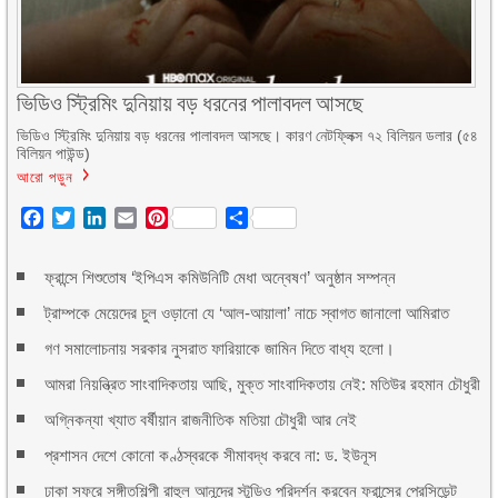
ভিডিও স্ট্রিমিং দুনিয়ায় বড় ধরনের পালাবদল আসছে
ভিডিও স্ট্রিমিং দুনিয়ায় বড় ধরনের পালাবদল আসছে। কারণ নেটফ্লিক্স ৭২ বিলিয়ন ডলার (৫৪
বিলিয়ন পাউন্ড)
আরো পড়ুন
Facebook
Twitter
LinkedIn
Email
Pinterest
Share
ফ্রান্সে শিশুতোষ ‘ইপিএস কমিউনিটি মেধা অন্বেষণ’ অনুষ্ঠান সম্পন্ন
ট্রাম্পকে মেয়েদের চুল ওড়ানো যে ‘আল-আয়ালা’ নাচে স্বাগত জানালো আমিরাত
গণ সমালোচনায় সরকার নুসরাত ফারিয়াকে জামিন দিতে বাধ্য হলো।
আমরা নিয়ন্ত্রিত সাংবাদিকতায় আছি, মুক্ত সাংবাদিকতায় নেই: মতিউর রহমান চৌধুরী
অগ্নিকন্যা খ্যাত বর্ষীয়ান রাজনীতিক মতিয়া চৌধুরী আর নেই
প্রশাসন দেশে কোনো কণ্ঠস্বরকে সীমাবদ্ধ করবে না: ড. ইউনূস
ঢাকা সফরে সঙ্গীতশিল্পী রাহুল আনন্দের স্টুডিও পরিদর্শন করবেন ফ্রান্সের প্রেসিডেন্ট