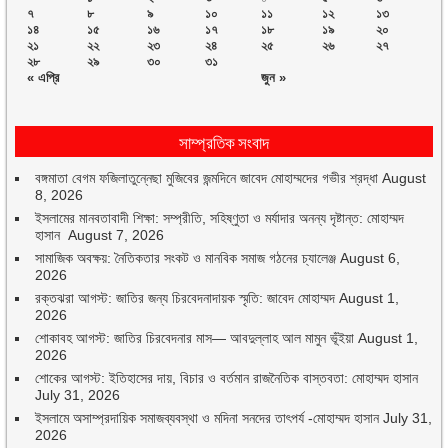
৭
৮
৯
১০
১১
১২
১৩
১৪
১৫
১৬
১৭
১৮
১৯
২০
২১
২২
২৩
২৪
২৫
২৬
২৭
২৮
২৯
৩০
৩১
« এপ্রি
জুন »
সাম্প্রতিক সংবাদ
বঙ্গমাতা বেগম ফজিলাতুন্নেছা মুজিবের জন্মদিনে জাবেদ মোহাম্মদের গভীর শ্রদ্ধা
August
8, 2026
ইসলামের মানবতাবাদী শিক্ষা: সম্প্রীতি, সহিষ্ণুতা ও মর্যাদার অনন্য দৃষ্টান্ত: মোহাম্মদ
হাসান
August 7, 2026
সামাজিক অবক্ষয়: নৈতিকতার সংকট ও মানবিক সমাজ গঠনের চ্যালেঞ্জ
August 6,
2026
রক্তঝরা আগস্ট: জাতির জন্য চিরবেদনাদায়ক স্মৃতি: জাবেদ মোহাম্মদ
August 1,
2026
শোকাবহ আগস্ট: জাতির চিরবেদনার মাস— আবদুল্লাহ আল মামুন ভূঁইয়া
August 1,
2026
শোকের আগস্ট: ইতিহাসের দায়, বিচার ও বর্তমান রাজনৈতিক বাস্তবতা: মোহাম্মদ হাসান
July 31, 2026
ইসলামে অসাম্প্রদায়িক সমাজব্যবস্থা ও মদিনা সনদের তাৎপর্য -মোহাম্মদ হাসান
July 31,
2026