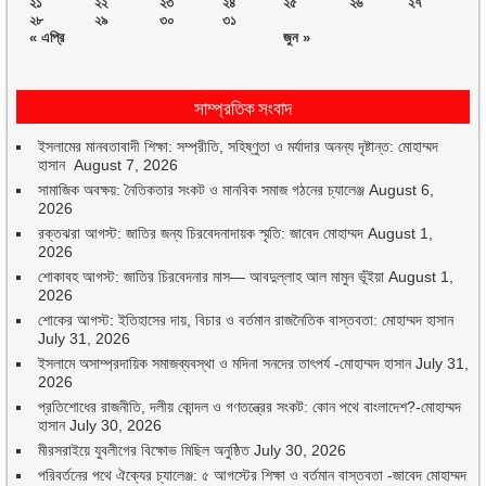
২১
২২
২৩
২৪
২৫
২৬
২৭
২৮
২৯
৩০
৩১
« এপ্রি
জুন »
সাম্প্রতিক সংবাদ
ইসলামের মানবতাবাদী শিক্ষা: সম্প্রীতি, সহিষ্ণুতা ও মর্যাদার অনন্য দৃষ্টান্ত: মোহাম্মদ
হাসান
August 7, 2026
সামাজিক অবক্ষয়: নৈতিকতার সংকট ও মানবিক সমাজ গঠনের চ্যালেঞ্জ
August 6,
2026
রক্তঝরা আগস্ট: জাতির জন্য চিরবেদনাদায়ক স্মৃতি: জাবেদ মোহাম্মদ
August 1,
2026
শোকাবহ আগস্ট: জাতির চিরবেদনার মাস— আবদুল্লাহ আল মামুন ভূঁইয়া
August 1,
2026
শোকের আগস্ট: ইতিহাসের দায়, বিচার ও বর্তমান রাজনৈতিক বাস্তবতা: মোহাম্মদ হাসান
July 31, 2026
ইসলামে অসাম্প্রদায়িক সমাজব্যবস্থা ও মদিনা সনদের তাৎপর্য -মোহাম্মদ হাসান
July 31,
2026
প্রতিশোধের রাজনীতি, দলীয় কোন্দল ও গণতন্ত্রের সংকট: কোন পথে বাংলাদেশ?-মোহাম্মদ
হাসান
July 30, 2026
মীরসরাইয়ে যুবলীগের বিক্ষোভ মিছিল অনুষ্ঠিত
July 30, 2026
পরিবর্তনের পথে ঐক্যের চ্যালেঞ্জ: ৫ আগস্টের শিক্ষা ও বর্তমান বাস্তবতা -জাবেদ মোহাম্মদ