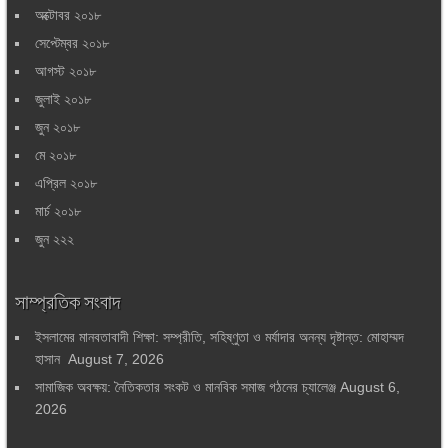
অক্টোবর ২০১৮
সেপ্টেম্বর ২০১৮
আগস্ট ২০১৮
জুলাই ২০১৮
জুন ২০১৮
মে ২০১৮
এপ্রিল ২০১৮
মার্চ ২০১৮
জুন ২২২
সাম্প্রতিক সংবাদ
ইসলামের মানবতাবাদী শিক্ষা: সম্প্রীতি, সহিষ্ণুতা ও মর্যাদার অনন্য দৃষ্টান্ত: মোহাম্মদ
হাসান
August 7, 2026
সামাজিক অবক্ষয়: নৈতিকতার সংকট ও মানবিক সমাজ গঠনের চ্যালেঞ্জ
August 6,
2026