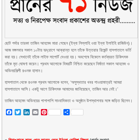
ছোট পর্দার তারকা তাজিন আহমেদ মারা গেছেন (ইন্না লিল্লাহি ওয়া ইন্না ইলাইহি রাজিউন)।
আজ মঙ্গলবার সকাল ১০টায় হৃদ্‌রোগে আক্রান্ত হলে তাঁকে উত্তরার রিজেন্ট হাসপাতালে ভর্তি
করা হয়। সেখানেই তাঁকে লাইফ সাপোর্ট দেওয়া হয়। অবশেষে বিকেলে কর্তব্যরত চিকিৎসক
তাঁকে মৃত ঘোষণা করেন। প্রথম আলোকে বিষয়টি নিশ্চিত করেছেন নির্মাতা সকাল আহমেদ ও
অভিনয়শিল্পী রওনক হাসান।
হাসপাতাল থেকে রওনক প্রথম আলোকে বলেন, ‘অসুস্থতার খবর পাওয়ামাত্রই আমরা
হাসপাতালে আসি। একটু আগে চিকিৎসক আমাদের জানিয়েছেন, তাজিন আর নেই।’
তাজিন আহমেদ অভিনয়ের পাশাপাশি সাংবাদিকতা ও অনুষ্ঠান উপস্থাপনার সঙ্গে জড়িত ছিলেন।
Facebook
Twitter
LinkedIn
Email
Pinterest
Share