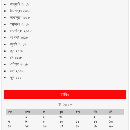
জানুয়ারি ২০১৯
ডিসেম্বর ২০১৮
নভেম্বর ২০১৮
অক্টোবর ২০১৮
সেপ্টেম্বর ২০১৮
আগস্ট ২০১৮
জুলাই ২০১৮
জুন ২০১৮
মে ২০১৮
এপ্রিল ২০১৮
মার্চ ২০১৮
জুন ২২২
তারিখ
মে ২০১৮
সোম
মঙ্গল
বুধ
বৃহঃ
শুক্র
শনি
রবি
১
২
৩
৪
৫
৬
৭
৮
৯
১০
১১
১২
১৩
১৪
১৫
১৬
১৭
১৮
১৯
২০