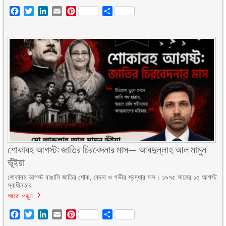
Facebook
Twitter
LinkedIn
Email
Pinterest
Share
শোকাবহ আগস্ট: জাতির চিরবেদনার মাস— আবদুল্লাহ আল মামুন
ভূঁইয়া
শোকাবহ আগস্ট বাঙালি জাতির শোক, বেদনা ও গভীর শ্রদ্ধার মাস। ১৯৭৫ সালের ১৫ আগস্ট
স্বাধীনতার
আরো পড়ুন
Facebook
Twitter
LinkedIn
Email
Pinterest
Share