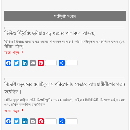
সংশ্লিষ্ট সংবাদ
ভিডিও স্ট্রিমিং দুনিয়ায় বড় ধরনের পালাবদল আসছে
ভিডিও স্ট্রিমিং দুনিয়ায় বড় ধরনের পালাবদল আসছে। কারণ নেটফ্লিক্স ৭২ বিলিয়ন ডলার (৫৪
বিলিয়ন পাউন্ড)
আরো পড়ুন
Facebook
Twitter
LinkedIn
Email
Pinterest
Share
বিদেশি ষড়যন্ত্রে ম্যাটিকুলাস পরিকল্পনায় যেভাবে আওয়ামীলীগের পতন
হয়েছিল।
মার্কিন যুক্তরাষ্ট্রের স্টেট ডিপার্টমেন্টের সাবেক কর্মকর্তা, সাইবার সিকিরিউটি বিশেষজ্ঞ মাইক বেঞ্জ
এবং মার্কিন রক্ষণশীল রাজনৈতিক
আরো পড়ুন
Facebook
Twitter
LinkedIn
Email
Pinterest
Share