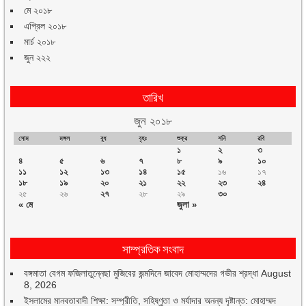
মে ২০১৮
এপ্রিল ২০১৮
মার্চ ২০১৮
জুন ২২২
তারিখ
জুন ২০১৮
সোম
মঙ্গল
বুধ
বৃহঃ
শুক্র
শনি
রবি
১
২
৩
৪
৫
৬
৭
৮
৯
১০
১১
১২
১৩
১৪
১৫
১৬
১৭
১৮
১৯
২০
২১
২২
২৩
২৪
২৫
২৬
২৭
২৮
২৯
৩০
« মে
জুলা »
সাম্প্রতিক সংবাদ
বঙ্গমাতা বেগম ফজিলাতুন্নেছা মুজিবের জন্মদিনে জাবেদ মোহাম্মদের গভীর শ্রদ্ধা
August
8, 2026
ইসলামের মানবতাবাদী শিক্ষা: সম্প্রীতি, সহিষ্ণুতা ও মর্যাদার অনন্য দৃষ্টান্ত: মোহাম্মদ