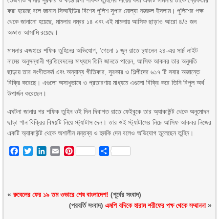
তেজগাঁও থানায় সুরকার ও কণ্ঠশিল্পী শফিক তুহিনের দায়ের করা একটি মামলায় তাকে গ্রেফতার
করা হয়েছে বলে জানান সিআইডির বিশেষ পুলিশ সুপার মোল্যা নজরুল ইসলাম। পুলিশের পক্ষ
থেকে জানানো হয়েছে, মামলার নম্বর ১৪ এবং এই মামলায় আসিফ ছাড়াও আরো ৪/৫ জন
অজ্ঞাত আসামি রয়েছে।
মামলার এজহারে শফিক তুহিনের অভিযোগ, ‘গেলো ১ জুন রাতে চ্যানেল ২৪-এর সার্চ লাইট
নামের অনুসন্ধানী প্রতিবেদনের মাধ্যমে তিনি জানতে পারেন, আসিফ আকবর তার অনুমতি
ছাড়ায় তার সংগীতকর্ম এবং অন্যান্য গীতিকার, সুরকার ও শিল্পীদের ৬১৭ টি সবার অজান্তে
বিক্রি করেছে। এগুলো অসাধুভাবে ও প্রতারণায় মাধ্যমে এগুলো বিক্রি করে তিনি বিপুল অর্থ
উপার্জন করেছেন।
এঘটনা জানার পর শফিক তুহিন ওই দিন দিবাগত রাতে ফেইবুকে তার অ্যাকাউন্ট থেকে অনুমোদন
ছাড়া গান বিক্রির বিষয়টি নিয়ে স্ট্যাটাস দেন। তার ওই স্ট্যাটাসের নিচে আসিফ আকবর নিজের
একটি অ্যাকাউন্ট থেকে অশালীন মন্তব্য ও হুমকি দেন বলেও অভিযোগ তুলেছেন তুহিন।
Facebook
Twitter
LinkedIn
Email
Pinterest
Share
«
রুবেলের ফের ১৯ তম ওভারে শেষ বাংলাদেশ!
(পূর্বের সংবাদ)
(পরবর্তি সংবাদ)
এমপি বদিকে হারাম শরীফের পক্ষ থেকে সম্মাননা
»