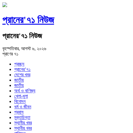
প্রানের'৭১ নিউজ
প্রানের'৭১ নিউজ
বৃহস্পতিবার, আগস্ট ৬, ২০২৬
প্রাণের ৭১
প্রচ্ছদ
প্রানের’৭১
দেশের খবর
জাতীয়
জাতীয়
অর্থ ও বাণিজ্য
খেলা-ধুলা
বিনোদন
ধর্ম ও জীবন
প্রবাস
মুক্তচিন্তা
স্থানীয় খবর
স্থানীয় খবর