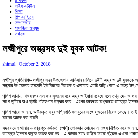
রাশিফল
লাইফ-স্টাইল
শিক্ষা
শিল্প-সাহিত্য
সম্পাদকীয়
সামাজিক-মাধ্যম
স্বাস্থ্য
লক্ষ্মীপুরে অস্ত্রসহ দুই যুবক আটক!
shimul
|
October 2, 2018
লক্ষ্মীপুর প্রতিনিধিঃ- লক্ষ্মীপুর সদর উপজেলায় অভিযান চালিয়ে দুইটি অস্ত্র ও দুই যুবকক
সন্ধ্যায় উপজেলার হামছাদি ইউনিয়নের বিজয়নগর এলাকায় একটি বাড়ি থেকে এ অস্ত্র উদ
পুলিশ জানান, বিজয়নগর এলাকার সুজনের ঘরে অস্ত্র ও ইয়াবা রয়েছে বলে তথ্য দেয় জ
সাথে লুকিয়ে রাখা দুইটি পাইফগান উদ্ধার করে। এরপর জাফরের তথ্যমতে জাহেদুল ইসলা
পুলিশ আরো জানান, আটককৃত বাবুর ভগ্নিপতি হুমায়ুনের সাথে সুজনের বিরোধ চলছে। তাই 
তাদের আটক করা যায়নি।
সদর মডেল থানার ভারপ্রাপ্ত কর্মকর্তা (ওসি) লোকমান হোসেন এ তথ্য নিশ্চিত করে জানা
জাহেদুল ইসলাম বাবুকে আটক করা হয়। এ ঘটনার সাথে জড়িত আরো দুইজন এখনো পলাতক র