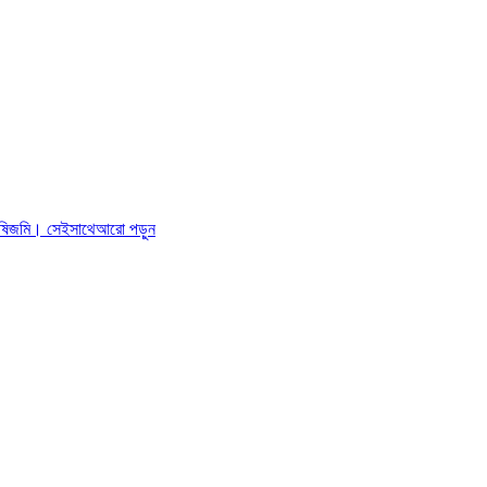
কৃষিজমি। সেইসাথে
আরো পড়ুন