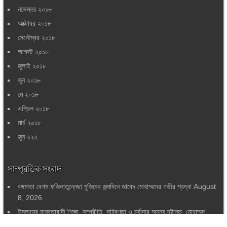
নভেম্বর ২০১৮
অক্টোবর ২০১৮
সেপ্টেম্বর ২০১৮
আগস্ট ২০১৮
জুলাই ২০১৮
জুন ২০১৮
মে ২০১৮
এপ্রিল ২০১৮
মার্চ ২০১৮
জুন ২২২
সাম্প্রতিক সংবাদ
বঙ্গমাতা বেগম ফজিলাতুন্নেছা মুজিবের জন্মদিনে জাবেদ মোহাম্মদের গভীর শ্রদ্ধা
August
8, 2026
ইসলামের মানবতাবাদী শিক্ষা: সম্প্রীতি, সহিষ্ণুতা ও মর্যাদার অনন্য দৃষ্টান্ত: মোহাম্মদ
হাসান
August 7, 2026