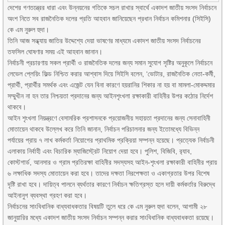
দেশের গণতন্ত্রের ধারা এবং উন্নয়নের গতিকে সচল রাখার স্বার্থে একাদশ জাতীয় সংসদ নির্বাচনে
অংশ নিতে সব রাজনৈতিক দলের প্রতি আহবান জানিয়েছেন প্রধান নির্বাচন কমিশনার (সিইসি)
কে এম নুরুল হুদা।
তিনি আজ সন্ধ্যায় জাতির উদ্দেশ্যে দেয়া ভাষণের মাধ্যমে একাদশ জাতীয় সংসদ নির্বাচনের
তফসিল ঘোষণার সময় এই আহবান জানান।
নির্বাচনী প্রচারণায় সকল প্রার্থী ও রাজনৈতিক দলের জন্য সমান সুযোগ সৃষ্টির অনুকূলে নির্বাচনে
লেভেল প্লেয়িং ফিল্ড নিশ্চিত করার আশ্বাস দিয়ে সিইসি বলেন, ‘ভোটার, রাজনৈতিক নেতা-কর্মী,
প্রার্থী, প্রার্থীর সমর্থক এবং এজেন্ট যেন বিনা কারণে হয়রানির শিকার না হয় বা মামলা-মোকদ্দমার
সম্মুখীন না হন তার নিশ্চয়তা প্রদানের জন্য আইনশৃংখলা রক্ষাকারী বাহিনীর উপর কঠোর নির্দেশ
থাকবে।
আইন শৃংখলা নিয়ন্ত্রণে বেসামরিক প্রশাসনকে প্রয়োজনীয় সহায়তা প্রদানের জন্য সেনাবাহিনী
মোতায়েন থাকবে উল্লেখ করে তিনি জানান, নির্বাচন পরিচালনার জন্য ইতোমধ্যে বিভিন্ন
পর্যায়ের প্রায় ৭ লাখ কর্মকর্তা নিয়োগের প্রাথমিক প্রক্রিয়া সম্পন্ন হয়েছে। প্রত্যেক নির্বাচনী
এলাকায় নির্বাহী এবং বিচারিক ম্যাজিস্ট্রেট নিয়োগ দেয়া হবে। পুলিশ, বিজিবি, র‌্যাব,
কোস্টগার্ড, আনসার ও গ্রাম প্রতিরক্ষা বাহিনীর সদস্যসহ আইন-শৃংখলা রক্ষাকারী বাহিনীর প্রায়
৬ লক্ষাধিক সদস্য মোতায়েন করা হবে। তাদের দক্ষতা নিরপেক্ষতা ও একাগ্রতার উপর বিশেষ
দৃষ্টি রাখা হবে। দায়িত্ব পালনে ব্যর্থতার কারণে নির্বাচন ক্ষতিগ্রস্ত হলে দায়ী কর্মকর্তার বিরুদ্ধে
আইনানুগ ব্যবস্থা গ্রহণ করা হবে।
নির্বাচনের সাংবিধানিক বাধ্যবাধকতার বিষয়টি তুলে ধরে কে এম নুরুল হুদা বলেন, আগামী ২৮
জানুয়ারির মধ্যে একাদশ জাতীয় সংসদ নির্বাচন সম্পন্ন করার সাংবিধানিক বাধ্যবাধকতা রয়েছে।