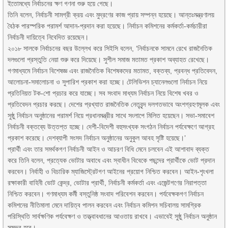
ইতোমধ্যে নির্বাচনের ক্ষণ গণনা শুরু হয়ে গেছে।
তিনি বলেন, নির্বাচনী সামগ্রী ক্রয় এবং মুদ্রণের কাজ প্রায় সম্পন্ন হয়েছে। আন্তঃমন্ত্রণালয়
বৈঠক পারস্পরিক পরামর্শ আদান-প্রদান করা হয়েছে। নির্বাচন কমিশনের কর্মকর্তা-কর্মচারীরা
নির্বাচনী দায়িত্বে নিবেদিত রয়েছেন।
২০১৮ সালকে নির্বাচনের বছর উল্লেখ করে সিইসি বলেন, ‘নির্বাচনকে সামনে রেখে রাজনৈতিক
দলগুলো প্রস্তুতি নেয়া শুরু করে দিয়েছে। সুশীল সমাজ মতামত প্রকাশ অব্যাহত রেখেছে।
গণমাধ্যমে নির্বাচন বিশেষজ্ঞ এবং রাজনৈতিক বিশেষকদের মতামত, বক্তব্য, প্রবন্ধ প্রতিবেদন,
আলোচনা-সমালোচনা ও সুপারিশ প্রকাশ করা হচ্ছে। টেলিভিশন চ্যানেলগুলো নির্বাচন নিয়ে
প্রতিনিয়ত টক-শো প্রচার করে যাচ্ছে। সব সংবাদ মাধ্যম নির্বাচন নিয়ে বিশেষ খবর ও
প্রতিবেদন প্রচার করছে। দেশের প্রখ্যাত রাজনৈতিক নেতৃবৃন্দ দলগতভাবে অংশগ্রহণমূলক এবং
সুষ্ঠু নির্বাচন অনুষ্ঠানের পরামর্শ নিয়ে প্রধানমন্ত্রীর সাথে সংলাপে মিলিত হয়েছেন। সভা-সমাবেশ
নির্বাচনী বক্তব্যে উত্তপ্ত হচ্ছে। দেশী-বিদেশী বহুসংখ্যক সংগঠন নির্বাচন পর্যবেক্ষণে আগ্রহ
প্রকাশ করেছে। দেশব্যাপী সংসদ নির্বাচন অনুষ্ঠানের অনুকুল আবহ সৃষ্টি হয়েছে।’
প্রার্থী এবং তার সমর্থকগণ নির্বাচনী আইন ও আচরণ বিধি মেনে চলবেন এই আশাবাদ ব্যক্ত
করে তিনি বলেন, প্রত্যেক ভোটার অবাধে এবং স্বাধীন বিবেকে পছন্দের প্রার্থীকে ভোট প্রদান
করবেন। নির্বাহী ও বিচারিক ম্যাজিস্ট্রেটগণ আইনের প্রয়োগ নিশ্চিত করবেন। আইন-শৃংখলা
রক্ষাকারী বাহিনী ভোট কেন্দ্র, ভোটার প্রার্থী, নির্বাচনী কর্মকর্তা এবং এজেন্টগণের নিরাপত্তা
নিশ্চিত করবেন। গণমাধ্যম কর্মী বস্তুনিষ্ঠ সংবাদ পরিবেশন করবেন। পর্যবেক্ষকগণ নির্বাচন
কমিশনের নীতিমালা মেনে দায়িত্ব পালন করবেন এবং নির্বাচন কমিশন সচিবালয় সামগ্রিক
পরিস্থিতি সার্বক্ষণিক পর্যবেক্ষণ ও তত্ত্বাবধানের আওতায় রাখবে। এভাবেই সুষ্ঠু নির্বাচন অনুষ্ঠান
সম্ভব হবে।