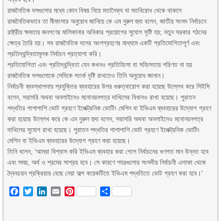
রাজনৈতিক দলগুলোর মধ্যে কোন বিষয় নিয়ে মতানৈক্য বা মতবিরোধ থেকে থাকলে
রাজনৈতিকভাবে তা মীমাংসার অনুরোধ জানিয়ে কে এম নুরুল হুদা বলেন, জাতীয় সংসদ নির্বাচনে
রাষ্ট্রীয় ক্ষমতায় জনগণের মালিকানার অধিকার প্রয়োগের সুযোগ সৃষ্টি হয়; নতুন সরকার গঠনের
ক্ষেত্র তৈরি হয়। সব রাজনৈতিক দলের অংশগ্রহণের মাধ্যমে একটি প্রতিযোগিতাপূর্ণ এবং
প্রতিদ্বন্দ্বিতামূলক নির্বাচন প্রত্যাশা করি।
প্রতিযোগিতা এবং প্রতিদ্বন্দ্বিতা যেন কখনও প্রতিহিংসা বা সহিংসতায় পরিণত না হয়
রাজনৈতিক দলগুলোকে সেদিকে সতর্ক দৃষ্টি রাখতেও তিনি অনুরোধ জানান।
নির্বাচনী ব্যবস্থাপনায় প্রযুক্তির ব্যবহারের উপর গুরুত্বারোপ করা হয়েছে উল্লেখ করে সিইসি
বলেন, সরাসরি অথবা অনলাইনেও মনোনয়নপত্র দাখিলের বিধানও রাখা হয়েছে। পুরাতন
পদ্ধতির পাশাপাশি ভোট গ্রহণে ইলেক্ট্রনিক ভোটিং মেশিন বা ইভিএম ব্যবহারের উদ্যোগ গ্রহণ
করা হয়েছে উল্লেখ করে কে এম নুরুল হুদা বলেন, সরাসরি অথবা অনলাইনেও মনোনয়নপত্র
দাখিলের সুযোগ রাখা হয়েছে। পুরাতন পদ্ধতির পাশাপাশি ভোট গ্রহণে ইলেক্ট্রনিক ভোটিং
মেশিন বা ইভিএম ব্যবহারের উদ্যোগ গ্রহণ করা হয়েছে।
তিনি বলেন, ‘আমরা বিশ্বাস করি ইভিএম ব্যবহার করা গেলে নির্বাচনের গুণগত মান উন্নত হবে
এবং সময়, অর্থ ও শ্রমের সাশ্রয় হবে। সে কারণে শহরগুলোর সংসদীয় নির্বাচনী এলাকা থেকে
দ্বৈবচয়ন প্রক্রিয়ায় বেছে নেয়া অল্প কয়েকটিতে ইভিএম পদ্ধতিতে ভোট গ্রহণ করা হবে।’
Facebook
Twitter
LinkedIn
Email
Pinterest
Share