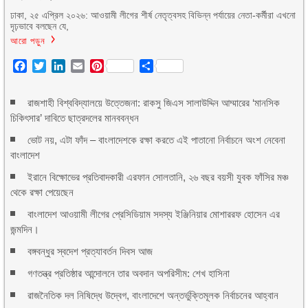
ঢাকা, ২৫ এপ্রিল ২০২৬: আওয়ামী লীগের শীর্ষ নেতৃত্বসহ বিভিন্ন পর্যায়ের নেতা-কর্মীরা এখনো
দৃঢ়ভাবে বলছেন যে,
আরো পড়ুন
Facebook
Twitter
LinkedIn
Email
Pinterest
Share
রাজশাহী বিশ্ববিদ্যালয়ে উত্তেজনা: রাকসু জিএস সালাউদ্দিন আম্মারের ‘মানসিক
চিকিৎসার’ দাবিতে ছাত্রদলের মানববন্ধন
ভোট নয়, এটা ফাঁদ – বাংলাদেশকে রক্ষা করতে এই পাতানো নির্বাচনে অংশ নেবেনা
বাংলাদেশ
ইরানে বিক্ষোভের প্রতিবাদকারী এরফান সোলতানি, ২৬ বছর বয়সী যুবক ফাঁসির মঞ্চ
থেকে রক্ষা পেয়েছেন
বাংলাদেশ আওয়ামী লীগের প্রেসিডিয়াম সদস্য ইঞ্জিনিয়ার মোশাররফ হোসেন এর
জন্মদিন।
বঙ্গবন্ধুর স্বদেশ প্রত্যাবর্তন দিবস আজ
গণতন্ত্র প্রতিষ্ঠার আন্দোলনে তার অবদান অপরিসীম: শেখ হাসিনা
রাজনৈতিক দল নিষিদ্ধে উদ্বেগ, বাংলাদেশে অন্তর্ভুক্তিমূলক নির্বাচনের আহ্বান