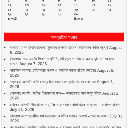
৫
৬
৭
৮
৯
১০
১১
১২
১৩
১৪
১৫
১৬
১৭
১৮
১৯
২০
২১
২২
২৩
২৪
২৫
২৬
২৭
২৮
২৯
৩০
« অক্টো
ডিসে »
সাম্প্রতিক সংবাদ
বঙ্গমাতা বেগম ফজিলাতুন্নেছা মুজিবের জন্মদিনে জাবেদ মোহাম্মদের গভীর শ্রদ্ধা
August
8, 2026
ইসলামের মানবতাবাদী শিক্ষা: সম্প্রীতি, সহিষ্ণুতা ও মর্যাদার অনন্য দৃষ্টান্ত: মোহাম্মদ
হাসান
August 7, 2026
সামাজিক অবক্ষয়: নৈতিকতার সংকট ও মানবিক সমাজ গঠনের চ্যালেঞ্জ
August 6,
2026
রক্তঝরা আগস্ট: জাতির জন্য চিরবেদনাদায়ক স্মৃতি: জাবেদ মোহাম্মদ
August 1,
2026
শোকাবহ আগস্ট: জাতির চিরবেদনার মাস— আবদুল্লাহ আল মামুন ভূঁইয়া
August 1,
2026
শোকের আগস্ট: ইতিহাসের দায়, বিচার ও বর্তমান রাজনৈতিক বাস্তবতা: মোহাম্মদ হাসান
July 31, 2026
ইসলামে অসাম্প্রদায়িক সমাজব্যবস্থা ও মদিনা সনদের তাৎপর্য -মোহাম্মদ হাসান
July 31,
2026
প্রতিশোধের রাজনীতি, দলীয় কোন্দল ও গণতন্ত্রের সংকট: কোন পথে বাংলাদেশ?-মোহাম্মদ