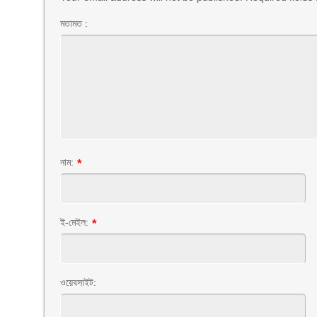
মতামত :
নাম:
*
ই-মেইল:
*
ওয়েবসাইট: