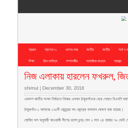
প্রচ্ছদ
প্রানের’৭১
দেশের খবর
জাতীয়
জাতীয়
অর্থ ও 
শিক্ষা
শিল্প-সাহিত্য
সম্পাদকীয়
সামাজিক-মাধ্যম
স্বাস্থ্য
নিজ এলাকায় হারলেন ফখরুল, জি
shimul
|
December 30, 2018
একাদশ জাতীয় সংসদ নির্বাচনে নিজের এলাকা ঠাকুরগাঁওয়ে হেরে গেছেন বিএনপি 
ঠাকুরগাঁও-১ আসনের ১৭৫টি কেন্দ্র্রের সব কেন্দ্রের ফলাফল ঘোষণা করা হয়েছে।
ঘোষিত ফল অনুযায়ী আওয়ামী লীগের রমেশ চন্দ্র সেন ২ লাখ ২৪ হাজার ৭৮ ভোট পে