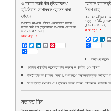
ও সাবেক মন্ত্রী বীর মুক্তিযোদ্ধা
বর্তমানে জননেত্র
ইঞ্জিনিয়ার মোশাররফ হোসেন মারা
বিকল্প নাই
গেছেন।
ঢাকা, ২৫ এপ্রিল ২০২৬
নেতৃত্বসহ বিভিন্ন পর্য
বাংলাদেশ আওয়ামী লীগের প্রেসিডিয়াম সদস্য ও
দৃঢ়ভাবে বলছেন যে,
সাবেক মন্ত্রী বীর মুক্তিযোদ্ধা ইঞ্জিনিয়ার মোশাররফ
আরো পড়ুন
হোসেন মারা গেছেন।
আরো পড়ুন
Facebook
Twitter
Lin
Facebook
Twitter
LinkedIn
Email
Pinterest
Share
Share
বঙ্গবন্ধুর স্বদে
গণতন্ত্র প্রতিষ্ঠার আন্দোলনে তার অবদান অপরিসীম: শেখ হাসিনা
রাজনৈতিক দল নিষিদ্ধে উদ্বেগ, বাংলাদেশে অন্তর্ভুক্তিমূলক নির্বাচনের 
বিশ্ব স্বাস্থ্য সংস্থায় শেখ হাসিনার কন্যা সায়মা ওয়াজেদকে ফেরানোর উ
মতামত দিন।
Your email address will not be published. Required field