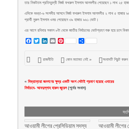
তার নিকটতম প্রতিদ্বন্দ্বী মির্জা ফখরুল ইসলাম আলমগীর পেয়েছেন ১ লাখ ২৫ হ
এদিকে বগুড়া-৬ সংসদীয় আসনে মির্জা ফখরুল ইসলাম আলমগীর ২ লাখ ৫ হাজার ৯৮৭ ভ
প্রার্থী নুরুল ইসলাম ওমর পেয়েছেন ৩৯ হাজার ৯৬১ ভোট।
এর আগে রবিবার সকাল ৮টা থেকে জাতীয় নির্বাচনের ভোটগ্রহণ শুরু হয়ে চলে বিকা
Facebook
Twitter
LinkedIn
Email
Pinterest
Share
রাজনীতি
কোন মতামত নেই »
সংবাদটি প্রিন্ট করুন
«
বিভ্রান্তরা জনগণের ক্ষুদ্র একটি অংশ সেটাই প্রমাণ হয়েছে এবারের
নির্বাচনে- আবদুল্লাহ হারুন জুয়েল
(পূর্বের সংবাদ)
সংশ্
আওয়ামী লীগের প্রেসিডিয়াম সদস্য
আওয়ামী লীগের নে