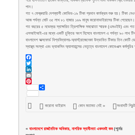
পরে হাসপাতালে দুইজন ডাক্তার, একজন ট্রাফিক পুলিশ এবং একজন ব্রিগেডিয়ার চ
পান।
গত ৭ ফেব্রুয়ারি দেশব্যাপী কোভিড-১৯ টিকা প্রদান কার্যক্রম শুরু হয়। টিকা 
আজ পর্যন্ত মোট ৩৫ লাখ ৮১ হাজার ১৬৯ মানুষ করোনাভাইরাসের টিকা পেয়েছেন।
গত বছরের ৫ নভেম্বর স্বাক্ষরিত ত্রিপাক্ষিক সমঝোতা স্মারক (এমওইউ) এবং গত 
এসআইআই-এর মধ্যে একটি চুক্তির অংশ হিসেবে বাংলাদেশ এ পর্যন্ত ৯০ লাখ টি
বাংলাদেশ অক্সফোর্ড বিশ্ববিদ্যালয়-অ্যাস্ট্রাজেনেকা উদ্ভাবিত টিকার তিন ক
স্বাস্থ্য সংস্থা এবং ভ্যাকসিন অ্যালায়ান্সের নেতৃত্বে বাংলাদেশ কোভেএক্স কর্ম
Facebook
Twitter
LinkedIn
Email
Pinterest
Share
করোনা ভাইরাস
কোন মতামত নেই »
সংবাদটি প্রিন
«
বাংলাদেশে রাজনৈতিক অধিকার, নাগরিক স্বাধীনতা একদমই কম
(পূর্বের