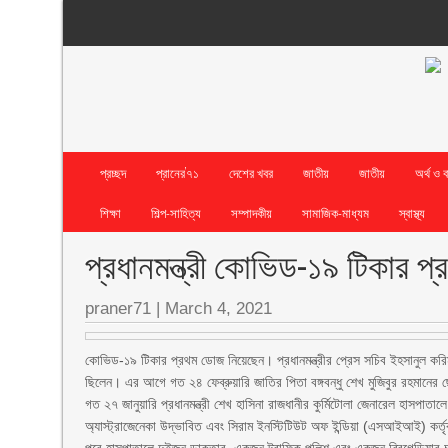
প্রচ্ছদ
প্রানের’৭১
দেশের খবর
জাতীয়
জাতীয়
অর্থ ও 
শিক্ষা
শিল্প-সাহিত্য
সম্পাদকীয়
সামাজিক-মাধ্যম
স্বাস্থ্য
প্রধানমন্ত্রী কোভিড-১৯ টিকার 
praner71
|
March 4, 2021
কোভিড-১৯ টিকার প্রথম ডোজ নিয়েছেন। প্রধানমন্ত্রীর প্রেস সচিব ইহসানুল করি
ছিলেন। এর আগে গত ২৪ ফেব্রুয়ারি জাতির পিতা বঙ্গবন্ধু শেখ মুজিবুর রহমানে
গত ২৭ জানুয়ারি প্রধানমন্ত্রী শেখ হাসিনা রাজধানীর কুর্মিটোলা জেনারেল হাসপা
অ্যাস্ট্রাজেনেকা উদ্ভাবিত এবং সিরাম ইনস্টিটিউট অফ ইন্ডিয়া (এসআইআই) কর্