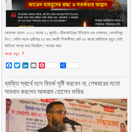
মোহাম্মদ হাসান: ২০১১ সালের ১১ জুলাই—মীরসরাইয়ের ইতিহাসে এক শোকাবহ, বেদনাবিধুর
দিন। সেদিন সড়ক দুর্ঘটনায় ৪৩ জন মেধাবী শিক্ষার্থীসহ মোট ৪৫ জনের মর্মান্তিক মৃত্যু গোটা
জাতিকে স্তব্ধ করে দিয়েছিল। পনেরো বছর
আরো পড়ুন
Facebook
Twitter
LinkedIn
Email
Pinterest
Share
ব্যক্তি স্বার্থে দলে বিতর্ক সৃষ্টি করবেন না, শেষবারের মতো
সাবধান করলেন আকরাম হোসেন ফকির