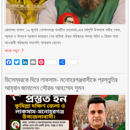
মোহাম্মদ হাসান: ১৬ জুলাই গোপালগঞ্জে সংঘটিত হত্যাকাণ্ডের বর্ষপূর্তি উপলক্ষে গভীর শোক,
শ্রদ্ধা ও উদ্বেগ প্রকাশ করেছেন শেখ হাসিনা ঐক্য পরিষদের সদস্য সচিব ও রিয়াদ শাখা
আওয়ামী পরিষদের সভাপতি আকরাম হোসেন
আরো পড়ুন
Facebook
Twitter
LinkedIn
Email
Pinterest
Share
ডিসেম্বরকে ঘিরে লাকসাম- মনোহরগঞ্জবাসীকে প্রস্তুতির
আহ্বান জানালেন সৌরভ আহম্মেদ সুমন