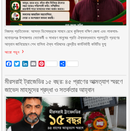
নিজস্ব প্রতিবেদক: আসন্ন ডিসেম্বরকে সামনে রেখে কুমিল্লা দক্ষিণ জেলা এবং লাকসাম-
মনোহরগঞ্জ উপজেলার নেতাকর্মী ও সাধারণ মানুষের প্রতি ঐক্যবদ্ধভাবে প্রস্তুতি গ্রহণের
আহ্বান জানিয়েছেন শেখ হাসিনা ঐক্য পরিষদের কেন্দ্রীয় কার্যনির্বাহী কমিটির যুগ্ম
আরো পড়ুন
Facebook
Twitter
LinkedIn
Email
Pinterest
Share
মীরসরাই ট্রাজেডির ১৫ বছর: ৪৫ প্রাণের আত্মত্যাগ স্মরণে
জাভেদ মাহমুদের শ্রদ্ধা ও সতর্কতার আহ্বান