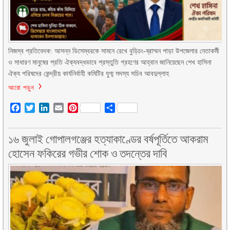
নিজস্ব প্রতিবেদক: আসন্ন ডিসেম্বরকে সামনে রেখে বুড়িচং-ব্রাম্মন পাড়া উপজেলার নেতাকর্মী
ও সাধারণ মানুষের প্রতি ঐক্যবদ্ধভাবে প্রস্তুতি গ্রহণের আহ্বান জানিয়েছেন শেখ হাসিনা
ঐক্য পরিষদের কেন্দ্রীয় কার্যনির্বাহী কমিটির যুগ্ম সদস্য সচিব আবদুল্লাহ
আরো পড়ুন
Facebook
Twitter
LinkedIn
Email
Pinterest
Share
১৬ জুলাই গোপালগঞ্জের হত্যাকাণ্ডের বর্ষপূর্তিতে আকরাম
হোসেন ফকিরের গভীর শোক ও তদন্তের দাবি