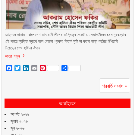
মোহাম্মদ হাসান : বাংলাদেশ আওয়ামী লীগের অস্তিত্ব সংকট ও নেতাকর্মীদের চরম দূরবস্থার
এই সময়ে ব্যক্তি স্বার্থে দলে কোনো প্রকার বিতর্ক সৃষ্টি না করার জন্য কঠোর হুঁশিয়ারি
দিয়েছেন শেখ হাসিনা ঐক্য
আরো পড়ুন
Facebook
Twitter
LinkedIn
Email
Pinterest
Share
পরবর্তি সংবাদ »
আর্কাইভস
আগস্ট ২০২৬
জুলাই ২০২৬
জুন ২০২৬
মে ২০২৬