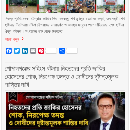
নিজস্ব প্রতিবেদক, চট্টগ্রাম: জাতির পিতা বঙ্গবন্ধু শেখ মুজিবুর রহমানের কন্যা, জননেত্রী শেখ
হাসিনার নির্দেশনায় দক্ষিণ চট্টগ্রামের বন্যাদুর্গত ও অসহায় মানুষের পাশে দাঁড়িয়েছে ‘শেখ হাসিনা
ঐক্য পরিষদ’। সংগঠনের পক্ষ থেকে উপদ্রুত
আরো পড়ুন
Facebook
Twitter
LinkedIn
Email
Pinterest
Share
গোপালগঞ্জের সহিংস ঘটনায় নিহতদের প্রতি জাকির
হোসেনের শোক, নিরপেক্ষ তদন্ত ও দোষীদের দৃষ্টান্তমূলক
শাস্তির দাবি