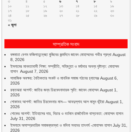
৩
৪
৫
৬
৭
৮
৯
১০
১১
১২
১৩
১৪
১৫
১৬
১৭
১৮
১৯
২০
২১
২২
২৩
২৪
২৫
২৬
২৭
২৮
২৯
৩০
৩১
« জুলা
সাম্প্রতিক সংবাদ
বঙ্গমাতা বেগম ফজিলাতুন্নেছা মুজিবের জন্মদিনে জাবেদ মোহাম্মদের গভীর শ্রদ্ধা
August
8, 2026
ইসলামের মানবতাবাদী শিক্ষা: সম্প্রীতি, সহিষ্ণুতা ও মর্যাদার অনন্য দৃষ্টান্ত: মোহাম্মদ
হাসান
August 7, 2026
সামাজিক অবক্ষয়: নৈতিকতার সংকট ও মানবিক সমাজ গঠনের চ্যালেঞ্জ
August 6,
2026
রক্তঝরা আগস্ট: জাতির জন্য চিরবেদনাদায়ক স্মৃতি: জাবেদ মোহাম্মদ
August 1,
2026
শোকাবহ আগস্ট: জাতির চিরবেদনার মাস— আবদুল্লাহ আল মামুন ভূঁইয়া
August 1,
2026
শোকের আগস্ট: ইতিহাসের দায়, বিচার ও বর্তমান রাজনৈতিক বাস্তবতা: মোহাম্মদ হাসান
July 31, 2026
ইসলামে অসাম্প্রদায়িক সমাজব্যবস্থা ও মদিনা সনদের তাৎপর্য -মোহাম্মদ হাসান
July 31,
2026