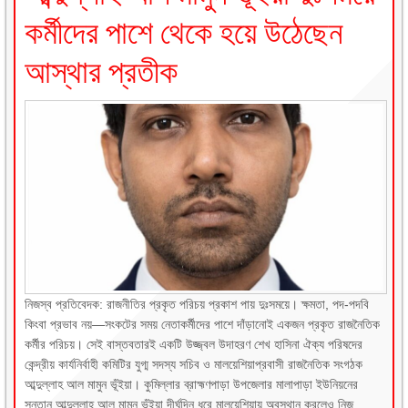
কর্মীদের পাশে থেকে হয়ে উঠেছেন
আস্থার প্রতীক
নিজস্ব প্রতিবেদক: রাজনীতির প্রকৃত পরিচয় প্রকাশ পায় দুঃসময়ে। ক্ষমতা, পদ-পদবি
কিংবা প্রভাব নয়—সংকটের সময় নেতাকর্মীদের পাশে দাঁড়ানোই একজন প্রকৃত রাজনৈতিক
কর্মীর পরিচয়। সেই বাস্তবতারই একটি উজ্জ্বল উদাহরণ শেখ হাসিনা ঐক্য পরিষদের
কেন্দ্রীয় কার্যনির্বাহী কমিটির যুগ্ম সদস্য সচিব ও মালয়েশিয়াপ্রবাসী রাজনৈতিক সংগঠক
আব্দুল্লাহ আল মামুন ভূঁইয়া। কুমিল্লার ব্রাহ্মণপাড়া উপজেলার মালাপাড়া ইউনিয়নের
সন্তান আব্দুল্লাহ আল মামুন ভূঁইয়া দীর্ঘদিন ধরে মালয়েশিয়ায় অবস্থান করলেও নিজ