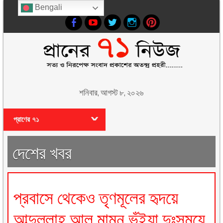
Bengali
শনিবার, আগস্ট ৮, ২০২৬
প্রাণের ৭১
দেশের খবর
প্রবাসে থেকেও তৃণমূলের হৃদয়ে
আব্দুল্লাহ আল মামুন ভূঁইয়া দুঃসময়ে