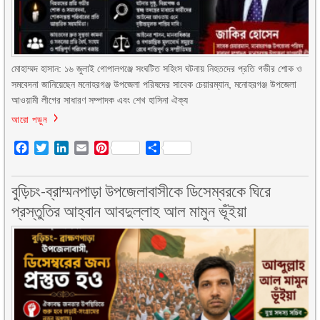
মোহাম্মদ হাসান: ১৬ জুলাই গোপালগঞ্জে সংঘটিত সহিংস ঘটনায় নিহতদের প্রতি গভীর শোক ও
সমবেদনা জানিয়েছেন মনোহরগঞ্জ উপজেলা পরিষদের সাবেক চেয়ারম্যান, মনোহরগঞ্জ উপজেলা
আওয়ামী লীগের সাধারণ সম্পাদক এবং শেখ হাসিনা ঐক্য
আরো পড়ুন
Facebook
Twitter
LinkedIn
Email
Pinterest
Share
বুড়িচং-ব্রাম্মনপাড়া উপজেলাবাসীকে ডিসেম্বরকে ঘিরে
প্রস্তুতির আহ্বান আবদুল্লাহ আল মামুন ভূঁইয়া