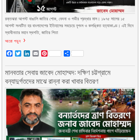
রক্তঝরা আগস্ট বাঙালি জাতির শোক, বেদনা ও গভীর শ্রদ্ধার মাস। ১৯৭৫ সালের ১৫
আগস্ট সংঘটিত হয় বাংলাদেশের ইতিহাসের সবচেয়ে নৃশংস ও কলঙ্কিত হত্যাকাণ্ড। এই দিনে
স্বাধীনতার মহান স্থপতি, জাতির পিতা
আরো পড়ুন
Facebook
Twitter
LinkedIn
Email
Pinterest
Share
মানবতার সেবায় জাবেদ মোহাম্মদ: দক্ষিণ চট্টগ্রামে
বন্যাদুর্গতদের মাঝে রান্না করা খাবার বিতরণ