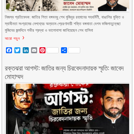
নিজস্ব প্রতিবেদক: জাতির পিতা বঙ্গবন্ধু শেখ মুজিবুর রহমানের সহধর্মিণী, বাঙালির মুক্তি ও
স্বাধীনতা সংগ্রামের নেপথ্যের অন্যতম প্রেরণাদায়ী শক্তি বঙ্গমাতা বেগম ফজিলাতুন্নেছা
মুজিবের জন্মদিনে গভীর শ্রদ্ধা ও ভালোবাসা জানিয়েছেন শেখ হাসিনা
আরো পড়ুন
Facebook
Twitter
LinkedIn
Email
Pinterest
Share
রক্তঝরা আগস্ট: জাতির জন্য চিরবেদনাদায়ক স্মৃতি: জাবেদ
মোহাম্মদ