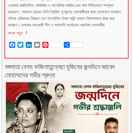
এলাকার রাজনৈতিক, সামাজিক ও সাংগঠনিক কর্মকাণ্ডের সঙ্গে নিবিড়ভাবে সম্পৃক্ত
রয়েছেন। প্রবাসে থেকেও তিনি নিয়মিত তৃণমূলের নেতাকর্মীদের সঙ্গে যোগাযোগ রাখছেন,
তাঁদের খোঁজখবর নিচ্ছেন এবং সাংগঠনিক ঐক্য অটুট রাখতে নিরলসভাবে কাজ করে
যাচ্ছেন। এলাকার আওয়ামী লীগ ও সহযোগী সংগঠনের একাধিক নেতাকর্মীর
আরো পড়ুন
Facebook
Twitter
LinkedIn
Email
Pinterest
Share
বঙ্গমাতা বেগম ফজিলাতুন্নেছা মুজিবের জন্মদিনে জাবেদ
মোহাম্মদের গভীর শ্রদ্ধা