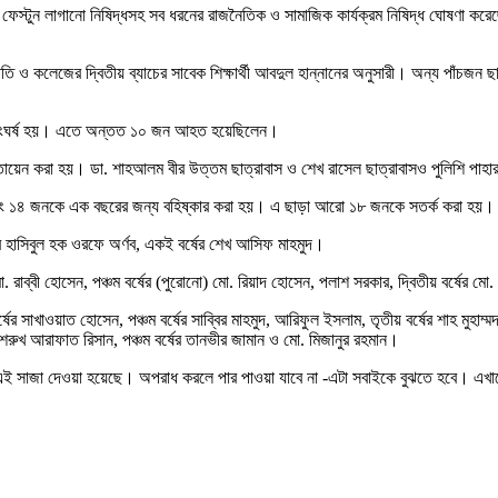
ার ও ফেস্টুন লাগানো নিষিদ্ধসহ সব ধরনের রাজনৈতিক ও সামাজিক কার্যক্রম নিষিদ্ধ ঘোষণা
ি ও কলেজের দ্বিতীয় ব্যাচের সাবেক শিক্ষার্থী আবদুল হান্নানের অনুসারী। অন্য পাঁচজন ছাত
যে সংঘর্ষ হয়। এতে অন্তত ১০ জন আহত হয়েছিলেন।
োতায়েন করা হয়। ডা. শাহআলম বীর উত্তম ছাত্রাবাস ও শেখ রাসেল ছাত্রাবাসও পুলিশি পাহা
য এবং ১৪ জনকে এক বছরের জন্য বহিষ্কার করা হয়। এ ছাড়া আরো ১৮ জনকে সতর্ক করা হয়।
্ষের হাসিবুল হক ওরফে অর্ণব, একই বর্ষের শেখ আসিফ মাহমুদ।
. রাব্বী হোসেন, পঞ্চম বর্ষের (পুরোনো) মো. রিয়াদ হোসেন, পলাশ সরকার, দ্বিতীয় বর্ষের ম
ষের সাখাওয়াত হোসেন, পঞ্চম বর্ষের সাব্বির মাহমুদ, আরিফুল ইসলাম, তৃতীয় বর্ষের শাহ মুহাম্মদ 
ন, মাশরুখ আরাফাত রিসান, পঞ্চম বর্ষের তানভীর জামান ও মো. মিজানুর রহমান।
 এই সাজা দেওয়া হয়েছে। অপরাধ করলে পার পাওয়া যাবে না -এটা সবাইকে বুঝতে হবে। এখা