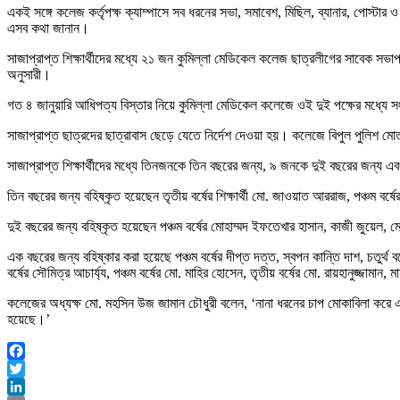
একই সঙ্গে কলেজ কর্তৃপক্ষ ক্যাম্পাসে সব ধরনের সভা, সমাবেশ, মিছিল, ব্যানার, পোস্ট
এসব কথা জানান।
সাজাপ্রাপ্ত শিক্ষার্থীদের মধ্যে ২১ জন কুমিল্লা মেডিকেল কলেজ ছাত্রলীগের সাবেক সভাপত
অনুসারী।
গত ৪ জানুয়ারি আধিপত্য বিস্তার নিয়ে কুমিল্লা মেডিকেল কলেজে ওই দুই পক্ষের মধ্
সাজাপ্রাপ্ত ছাত্রদের ছাত্রাবাস ছেড়ে যেতে নির্দেশ দেওয়া হয়। কলেজে বিপুল পুলিশ ম
সাজাপ্রাপ্ত শিক্ষার্থীদের মধ্যে তিনজনকে তিন বছরের জন্য, ৯ জনকে দুই বছরের জন্
তিন বছরের জন্য বহিষ্কৃত হয়েছেন তৃতীয় বর্ষের শিক্ষার্থী মো. জাওয়াত আররাজ, পঞ্চম বর
দুই বছরের জন্য বহিষ্কৃত হয়েছেন পঞ্চম বর্ষের মোহাম্মদ ইফতেখার হাসান, কাজী জুয়েল, মো
এক বছরের জন্য বহিষ্কার করা হয়েছে পঞ্চম বর্ষের দীপ্ত দত্ত, স্বপন কান্তি দাশ, চতুর্থ বর্
বর্ষের সৌমিত্র আচার্য্য, পঞ্চম বর্ষের মো. মাহির হোসেন, তৃতীয় বর্ষের মো. রায়হানুজ্জামা
কলেজের অধ্যক্ষ মো. মহসিন উজ জামান চৌধুরী বলেন, ‘নানা ধরনের চাপ মোকাবিলা করে
হয়েছে।’
Facebook
Twitter