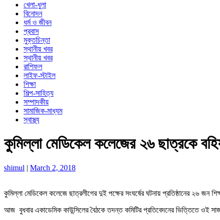
খেলা-ধুলা
বিনোদন
ধর্ম ও জীবন
প্রবাস
মুক্তচিন্তা
স্থানীয় খবর
স্থানীয় খবর
রাশিফল
লাইফ-স্টাইল
শিক্ষা
শিল্প-সাহিত্য
সম্পাদকীয়
সামাজিক-মাধ্যম
স্বাস্থ্য
কুমিল্লা মেডিকেল কলেজের ২৬ ছাত্রকে বহি
shimul
|
March 2, 2018
কুমিল্লা মেডিকেল কলেজে ছাত্রলীগের দুই পক্ষের সংঘর্ষের ঘটনায় প্রতিষ্ঠানের ২৬ জন শিক্
আজ বুধবার একাডেমিক কাউন্সিলের বৈঠকে তদন্ত কমিটির প্রতিবেদনের ভিত্তিতে ওই সা