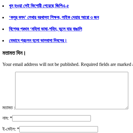
খুন হওয়া সেই কিশোরী পেয়েছে জিপিএ-৫
‘কলুর বলদ’ লেখায় বরখাস্ত শিক্ষক, লাইক দেয়ায় আরো ৩ জন
বিশ্বের প্রথম ‘মহিলা ভাষা-শহিদ, ভুলে যায় বাঙালি
যেভাবে প্রচলন হলো ভালবাসা দিবসের।
মতামত দিন।
Your email address will not be published. Required fields are marked
মতামত :
নাম:
*
ই-মেইল:
*