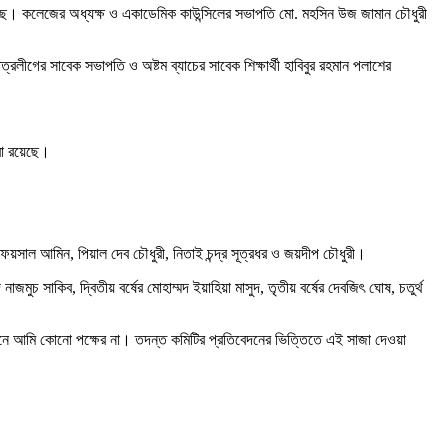
 করেছে। কলেজের অধ্যক্ষ ও একাডেমিক কাউন্সিলের সভাপতি মো. মহসিন উজ জামান চৌধুরী
্রলীগের সাবেক সভাপতি ও অষ্টম ব্যাচের সাবেক শিক্ষার্থী হাবিবুর রহমান পলাশের
রা রয়েছে।
ো. ফয়সাল আমিন, পিয়াল দেব চৌধুরী, নিতাই চন্দ্র সূত্রধর ও জয়দীপ চৌধুরী।
নাজমুচ সাকিব, দ্বিতীয় বর্ষের মোহাম্মদ ইয়াহিয়া মাসুদ, তৃতীয় বর্ষের দেবজিৎ ঘোষ, চতুর্থ
নে আমি কোনো পক্ষের না। তদন্ত কমিটির প্রতিবেদনের ভিত্তিতে এই সাজা দেওয়া