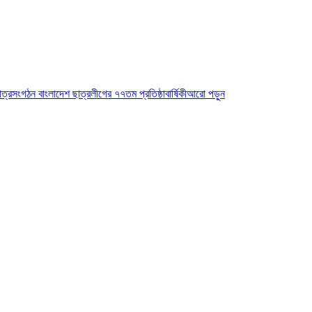
াত্রসংগঠন বাংলাদেশ ছাত্রলীগের ৭৭তম প্রতিষ্ঠাবার্ষিকী
আরো পড়ুন