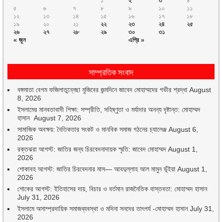
১
২
৩
৪
৫
৬
৭
৮
৯
১০
১১
১২
১৩
১৪
১৫
১৬
১৭
১৮
১৯
২০
২১
২২
২৩
২৪
২৫
২৬
২৭
২৮
২৯
৩০
৩১
« জুন
এপ্রি »
সাম্প্রতিক সংবাদ
বঙ্গমাতা বেগম ফজিলাতুন্নেছা মুজিবের জন্মদিনে জাবেদ মোহাম্মদের গভীর শ্রদ্ধা
August
8, 2026
ইসলামের মানবতাবাদী শিক্ষা: সম্প্রীতি, সহিষ্ণুতা ও মর্যাদার অনন্য দৃষ্টান্ত: মোহাম্মদ
হাসান
August 7, 2026
সামাজিক অবক্ষয়: নৈতিকতার সংকট ও মানবিক সমাজ গঠনের চ্যালেঞ্জ
August 6,
2026
রক্তঝরা আগস্ট: জাতির জন্য চিরবেদনাদায়ক স্মৃতি: জাবেদ মোহাম্মদ
August 1,
2026
শোকাবহ আগস্ট: জাতির চিরবেদনার মাস— আবদুল্লাহ আল মামুন ভূঁইয়া
August 1,
2026
শোকের আগস্ট: ইতিহাসের দায়, বিচার ও বর্তমান রাজনৈতিক বাস্তবতা: মোহাম্মদ হাসান
July 31, 2026
ইসলামে অসাম্প্রদায়িক সমাজব্যবস্থা ও মদিনা সনদের তাৎপর্য -মোহাম্মদ হাসান
July 31,
2026