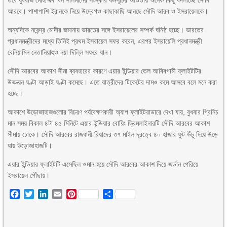
তবে যুবরাজ মোহাম্মদ বিন সালমানের সংস্কার কর্মসূচির আওতায় অনেক কিছু বদলাচ্ছে সৌদি
আরবে। পাশাপাশি ইরানকে নিয়ে উদ্বেগও কাছাকাছি আনছে সৌদি আরব ও ইসরায়েলকে।
অন্যদিকে নরেন্দ্র মোদীর জমানায় ভারতের সঙ্গে ইসরায়েলের সম্পর্ক ঘনিষ্ঠ হচ্ছে। ভারতের
প্রধানমন্ত্রীদের মধ্যে তিনিই প্রথম ইসরায়েল সফর করেন, এরপর ইসরায়েলি প্রধানমন্ত্রী
বেনিয়ামিন নেতানিয়াহুও নয়া দিল্লি সফরে যান।
সৌদি আরবের আকাশ সীমা ব্যবহারের কারণে এয়ার ইন্ডিয়ার তেল আবিবগামী ফ্লাইটটির
উড্ডয়ন ঘণ্টা আড়াই ঘণ্টা কমেছে। এতে যাত্রীদের টিকেটের দামও কমে আসবে বলে মনে করা
হচ্ছে।
আকাশে উড়োজাহাজগুলোর বিচরণ পর্যবেক্ষণকারী অ্যাপ ফ্লাইটরাডারে দেখা যায়, বুধবার গ্রিনিচ
মান সময় বিকাল ৪টা ৪৫ মিনিটে এয়ার ইন্ডিয়ার বোয়িং ড্রিমলাইনারটি সৌদি আরবের আকাশ
সীমায় ঢোকে। সৌদি আরবের রাজধানী রিয়াদের ৩৭ মাইল দূরত্বে ৪০ হাজার ফুট উঁচু দিয়ে উড়ে
যায় উড়োজাহাজটি।
এয়ার ইন্ডিয়ার ফ্লাইটটি এসেছিল ওমান হয়ে সৌদি আরবের আকাশ দিয়ে জর্ডান পেরিয়ে
ইসরায়েল পৌঁছায়।
Facebook
Twitter
LinkedIn
Email
Pinterest
Share