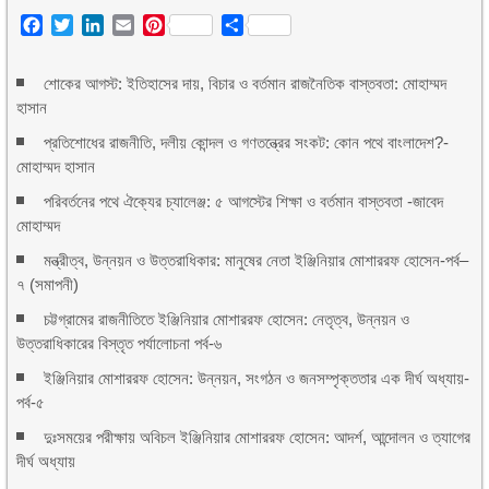
Facebook
Twitter
LinkedIn
Email
Pinterest
Share
শোকের আগস্ট: ইতিহাসের দায়, বিচার ও বর্তমান রাজনৈতিক বাস্তবতা: মোহাম্মদ
হাসান
প্রতিশোধের রাজনীতি, দলীয় কোন্দল ও গণতন্ত্রের সংকট: কোন পথে বাংলাদেশ?-
মোহাম্মদ হাসান
পরিবর্তনের পথে ঐক্যের চ্যালেঞ্জ: ৫ আগস্টের শিক্ষা ও বর্তমান বাস্তবতা -জাবেদ
মোহাম্মদ
মন্ত্রীত্ব, উন্নয়ন ও উত্তরাধিকার: মানুষের নেতা ইঞ্জিনিয়ার মোশাররফ হোসেন-পর্ব–
৭ (সমাপনী)
চট্টগ্রামের রাজনীতিতে ইঞ্জিনিয়ার মোশাররফ হোসেন: নেতৃত্ব, উন্নয়ন ও
উত্তরাধিকারের বিস্তৃত পর্যালোচনা পর্ব-৬
ইঞ্জিনিয়ার মোশাররফ হোসেন: উন্নয়ন, সংগঠন ও জনসম্পৃক্ততার এক দীর্ঘ অধ্যায়-
পর্ব-৫
দুঃসময়ের পরীক্ষায় অবিচল ইঞ্জিনিয়ার মোশাররফ হোসেন: আদর্শ, আন্দোলন ও ত্যাগের
দীর্ঘ অধ্যায়