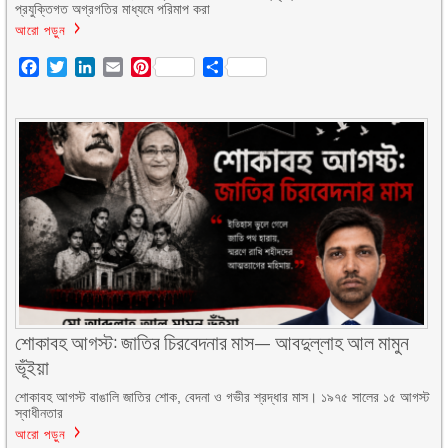
প্রযুক্তিগত অগ্রগতির মাধ্যমে পরিমাপ করা
আরো পড়ুন
Facebook
Twitter
LinkedIn
Email
Pinterest
Share
শোকাবহ আগস্ট: জাতির চিরবেদনার মাস— আবদুল্লাহ আল মামুন
ভূঁইয়া
শোকাবহ আগস্ট বাঙালি জাতির শোক, বেদনা ও গভীর শ্রদ্ধার মাস। ১৯৭৫ সালের ১৫ আগস্ট
স্বাধীনতার
আরো পড়ুন