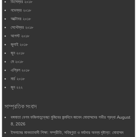
ডিসেম্বর ২০১৮
নভেম্বর ২০১৮
অক্টোবর ২০১৮
সেপ্টেম্বর ২০১৮
আগস্ট ২০১৮
জুলাই ২০১৮
জুন ২০১৮
মে ২০১৮
এপ্রিল ২০১৮
মার্চ ২০১৮
জুন ২২২
সাম্প্রতিক সংবাদ
বঙ্গমাতা বেগম ফজিলাতুন্নেছা মুজিবের জন্মদিনে জাবেদ মোহাম্মদের গভীর শ্রদ্ধা
August
8, 2026
ইসলামের মানবতাবাদী শিক্ষা: সম্প্রীতি, সহিষ্ণুতা ও মর্যাদার অনন্য দৃষ্টান্ত: মোহাম্মদ