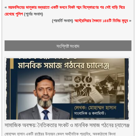
«
ময়মনসিংহের ভালুকায় মধ্যরাতে একটি ভবনে বিকট শব্দে বিস্ফোরণের পর সেই বাড়ি ঘিরে
রেখেছে ‍পুলিশ
(পূর্বের সংবাদ)
(পরবর্তি সংবাদ)
অস্ট্রেলিয়ার সৈকতে ১৪৪টি তিমির মৃত্যু
»
সংশ্লিষ্ট সংবাদ
সামাজিক অবক্ষয়: নৈতিকতার সংকট ও মানবিক সমাজ গঠনের চ্যালেঞ্জ
মোহাম্মদ হাসান একটি রাষ্ট্রের উন্নয়ন কেবল অর্থনৈতিক প্রবৃদ্ধি, অবকাঠামো কিংবা