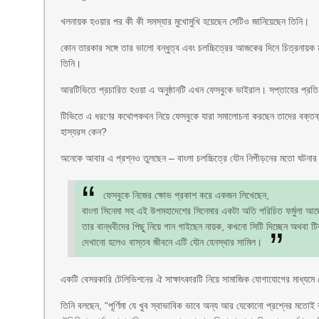
খলনায়ক হওয়ার পর কী কী সমস্যার মুখোমুখি হয়েছেন সেটিও জানিয়েছেন তিনি।
কোন তারকার সঙ্গে তার ভালো বন্ধুত্ব এবং চলচ্চিত্রের আজকের দিনে চিত্রনায়ক 
তিনি।
আরটিভিতে প্রচারিত হওয়া এ অনুষ্ঠানটি এখন ফেসবুকে ভাইরাল। সপ্তাহের প্রতি 
টিভিতে এ ধরণের কথোপকথন নিয়ে ফেসবুকে যারা সমালোচনা করছেন তাদের বক্তব্য – 
হাস্যরস কেন?
অনেকে আবার এ প্রশ্নও তুলছেন – বাংলা চলচ্চিত্রে যৌন নিপীড়নের মতো ঘটনার 
ফেসবুকে নিজের ক্ষোভ প্রকাশ করে একজন লিখেছেন,
বাংলা সিনেমা সহ এই উপমহাদেশের সিনেমার একটা অতি পরিচিত ফর্মুলা আছে। কি
তার বান্ধবীদের পিছু নিয়ে গান গাইছেন নায়ক, কখনো সিটি দিচ্ছেন অথবা টিকা
দেখানো হলেও বাস্তব জীবনে এটি যৌন হেনস্থার সামিল।
একটি বেসরকারি টেলিভিশনের ঐ সাক্ষাৎকারটি নিয়ে সামাজিক যোগাযোগের মাধ্যমে ব
তিনি বলছেন, “পূর্ণিমা যে খুব স্বাভাবিক ভাবে অন্য আর যেকোনো প্রশ্নের মতোই 