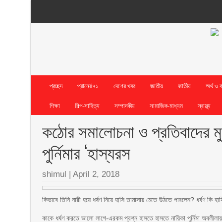
প্রচ্ছদ
প্রানের’৭১
দেশের খবর
জাতীয়
জাতীয়
অর্থ ও 
শিক্ষা
শিল্প-সাহিত্য
সম্পাদকীয়
সামাজিক-মাধ্যম
স্বাস্থ্য
কঠোর সমালোচনা ও প্রতিবাদের মুখে
পুর্নিমার ‘হাস্যরস
shimul
|
April 2, 2018
কিভাবে তিনি নারী হয়ে ধর্ষণ নিয়ে হাসি তামাসায় মেতে উঠতে পারলেন? ধর্ষণ কি হাসি
কাকে ধর্ষণ করতে ভালো লাগে-এরকম প্রশ্ন হাসতে হাসতে নায়িকা পূর্নিমা অবলীলা