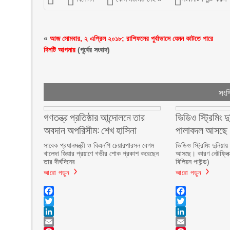
«
আজ সোমবার, ২ এপ্রিল ২০১৮; রাশিফলের পুর্বাভাসে যেমন কাটতে পারে
দিনটি আপনার
(পূর্বের সংবাদ)
সংশ্
গণতন্ত্র প্রতিষ্ঠার আন্দোলনে তার
ভিডিও স্ট্রিমিং 
অবদান অপরিসীম: শেখ হাসিনা
পালাবদল আসছে
সাবেক প্রধানমন্ত্রী ও বিএনপি চেয়ারপারসন বেগম
ভিডিও স্ট্রিমিং দুনিয়
খালেদা জিয়ার প্রয়াণে গভীর শোক প্রকাশ করেছেন
আসছে। কারণ নেটফ্লিক
তার দীর্ঘদিনের
বিলিয়ন পাউন্ড)
আরো পড়ুন
আরো পড়ুন
Facebook
Facebook
Twitter
Twitter
LinkedIn
LinkedIn