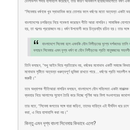
টেলিভিশন পর্দায় হাসাহাসি করেছেন, তার কারণ অধিকাংশ ছায়াছবিগুলোতে ধর্ষণ এ
“সিনেমায় ধর্ষণকে খুব স্বাভাবিক করে তোলার ফলে ধর্ষণের মতো অত্যন্ত একটা ভয
বাংলাদেশের চলচ্চিত্র নিয়ে গবেষণা করেছেন গীতি আরা নাসরিন। সামাজিক যোগাযোগের
হয়, তা গল্পের প্রয়োজনে নয়। ধর্ষণ উপযোগী করে চিত্রনাট্য রচিত হয়। তার সঙ্
বাংলাদেশে সিনেমা হলে এমনকি যৌন নিপীড়নের দৃশ্যে দর্শকদের তালি 
বলছেন সিনেমার এমন দৃশ্য ধর্ষণ বা যৌন নিপীড়নের প্রতি মানুষজনের সহ
তিনি বলছেন, “শুধু আইন দিয়ে প্রতিরোধ নয়, ধর্ষকের মনোভাব একটি সমাজে কিভা
মনোভাব সৃষ্টিতে অত্যন্ত গুরুত্বপূর্ণ ভূমিকা রাখতে পারে…ধর্ষণের প্রতি সহনশ
জরুরী।”
তবে অধ্যাপক গীতিআরা নাসরিন বলছেন, বাংলাদেশে যৌন সহিংসতা একটা মারাত্মক পর্য
ব্যবহার নিয়ে আলাপের সুযোগ তৈরি করে দিচ্ছে পূর্ণিমা আর মিশা সওদাগরের কথ
তার মতে, “সিনেমা জগতের সঙ্গে যারা জড়িত, তাদের দায়িত্ব এই দীর্ঘদিন ধরে 
করা, এ নিয়ে হাসাহাসি করা নয়।”
কিন্তু এমন দৃশ্য বাংলা সিনেমায় কিভাবে এলো?