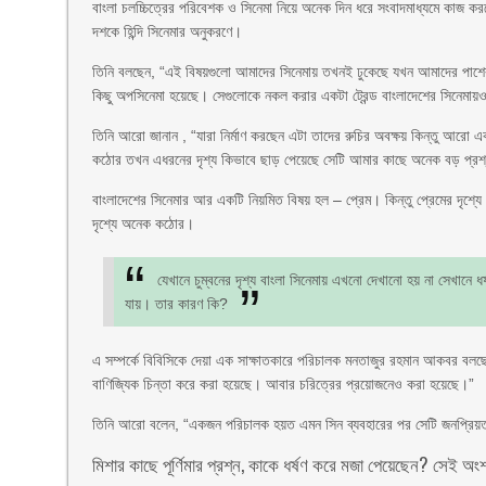
বাংলা চলচ্চিত্রের পরিবেশক ও সিনেমা নিয়ে অনেক দিন ধরে সংবাদমাধ্যমে কাজ করছ
দশকে হিন্দি সিনেমার অনুকরণে।
তিনি বলছেন, “এই বিষয়গুলো আমাদের সিনেমায় তখনই ঢুকেছে যখন আমাদের পাশের দ
কিছু অপসিনেমা হয়েছে। সেগুলোকে নকল করার একটা ট্রেন্ড বাংলাদেশের সিনেমা
তিনি আরো জানান , “যারা নির্মাণ করছেন এটা তাদের রুচির অবক্ষয় কিন্তু আরো এক
কঠোর তখন এধরনের দৃশ্য কিভাবে ছাড় পেয়েছে সেটি আমার কাছে অনেক বড় প্রশ
বাংলাদেশের সিনেমার আর একটি নিয়মিত বিষয় হল – প্রেম। কিন্তু প্রেমের দৃশ্যে 
দৃশ্যে অনেক কঠোর।
যেখানে চুম্বনের দৃশ্য বাংলা সিনেমায় এখনো দেখানো হয় না সেখানে ধর
যায়। তার কারণ কি?
এ সম্পর্কে বিবিসিকে দেয়া এক সাক্ষাতকারে পরিচালক মনতাজুর রহমান আকবর বলছ
বাণিজ্যিক চিন্তা করে করা হয়েছে। আবার চরিত্রের প্রয়োজনেও করা হয়েছে।”
তিনি আরো বলেন, “একজন পরিচালক হয়ত এমন সিন ব্যবহারের পর সেটি জনপ্রি
মিশার কাছে পূর্ণিমার প্রশ্ন, কাকে ধর্ষণ করে মজা পেয়েছেন? সেই অং