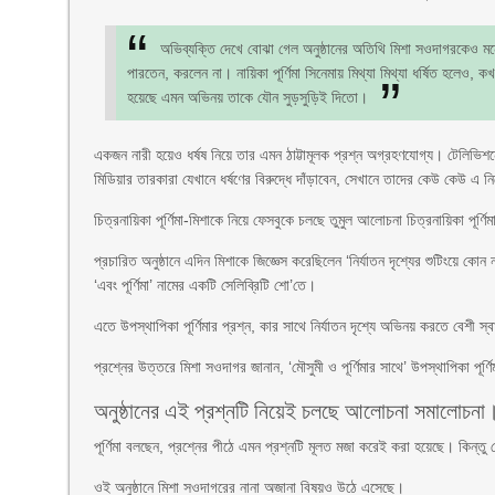
অভিব্যক্তি দেখে বোঝা গেল অনুষ্ঠানের অতিথি মিশা সওদাগরকেও মনে
পারতেন, করলেন না। নায়িকা পূর্ণিমা সিনেমায় মিথ্যা মিথ্যা ধর্ষিত হলেও, ক
হয়েছে এমন অভিনয় তাকে যৌন সুড়সুড়িই দিতো।
একজন নারী হয়েও ধর্ষষ নিয়ে তার এমন ঠাট্টামূলক প্রশ্ন অগ্রহণযোগ্য। টেলিভ
মিডিয়ার তারকারা যেখানে ধর্ষণের বিরুদ্ধে দাঁড়াবেন, সেখানে তাদের কেউ কেউ এ নিয
চিত্রনায়িকা পূর্ণিমা-মিশাকে নিয়ে ফেসবুকে চলছে তুমুল আলোচনা চিত্রনায়িকা প
প্রচারিত অনুষ্ঠানে এদিন মিশাকে জিজ্ঞেস করেছিলেন ‘নির্যাতন দৃশ্যের শুটিংয়ে ক
‘এবং পূর্ণিমা’ নামের একটি সেলিব্রিটি শো’তে।
এতে উপস্থাপিকা পূর্ণিমার প্রশ্ন, কার সাথে নির্যাতন দৃশ্যে অভিনয় করতে বেশী স
প্রশ্নের উত্তরে মিশা সওদাগর জানান, ‘মৌসুমী ও পূর্ণিমার সাথে’ উপস্থাপিকা পূর্
অনুষ্ঠানের এই প্রশ্নটি নিয়েই চলছে আলোচনা সমালোচনা
পূর্ণিমা বলছেন, প্রশ্নের পীঠে এমন প্রশ্নটি মূলত মজা করেই করা হয়েছে। কিন
ওই অনুষ্ঠানে মিশা সওদাগরের নানা অজানা বিষয়ও উঠে এসেছে।