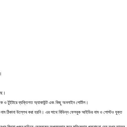
শ।
েছে।
ে ও টুইটারে ব্যক্তিগত অ্যাকাউন্ট এবং কিছু অনলাইন পোর্টাল।
রও নাম ঠিকানা উল্লেখ করা হয়নি। এর সাথে বিভিন্ন ফেসবুক আইডির নাম ও পোস্টও যুক্ত
যখন মিথ্যা গুজব ছড়িয়ে ফেসবুকের অপব্যবহার করে সহিংসতায় প্ররোচনা দেয় তখন তাদের