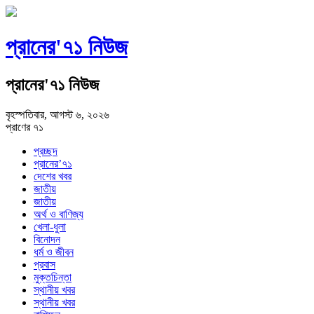
প্রানের'৭১ নিউজ
প্রানের'৭১ নিউজ
বৃহস্পতিবার, আগস্ট ৬, ২০২৬
প্রাণের ৭১
প্রচ্ছদ
প্রানের’৭১
দেশের খবর
জাতীয়
জাতীয়
অর্থ ও বাণিজ্য
খেলা-ধুলা
বিনোদন
ধর্ম ও জীবন
প্রবাস
মুক্তচিন্তা
স্থানীয় খবর
স্থানীয় খবর