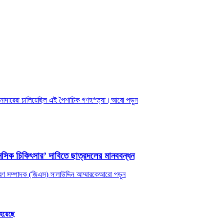
 হানাদারেরা চালিয়েছিল এই পৈশাচিক গণহ*ত্যা।
আরো পড়ুন
ানসিক চিকিৎসার’ দাবিতে ছাত্রদলের মানববন্ধন
ধারণ সম্পাদক (জিএস) সালাউদ্দিন আম্মারকে
আরো পড়ুন
 হয়েছে