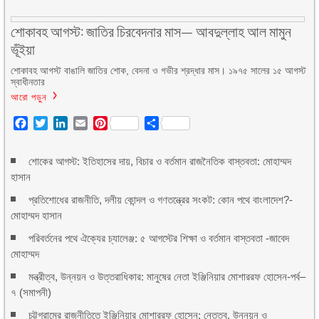
শোকাবহ আগস্ট: জাতির চিরবেদনার মাস— আবদুল্লাহ আল মামুন
ভূঁইয়া
শোকাবহ আগস্ট বাঙালি জাতির শোক, বেদনা ও গভীর শ্রদ্ধার মাস। ১৯৭৫ সালের ১৫ আগস্ট
স্বাধীনতার
আরো পড়ুন
Facebook
Twitter
LinkedIn
Email
Pinterest
Share
শোকের আগস্ট: ইতিহাসের দায়, বিচার ও বর্তমান রাজনৈতিক বাস্তবতা: মোহাম্মদ
হাসান
প্রতিশোধের রাজনীতি, দলীয় কোন্দল ও গণতন্ত্রের সংকট: কোন পথে বাংলাদেশ?-
মোহাম্মদ হাসান
পরিবর্তনের পথে ঐক্যের চ্যালেঞ্জ: ৫ আগস্টের শিক্ষা ও বর্তমান বাস্তবতা -জাবেদ
মোহাম্মদ
মন্ত্রীত্ব, উন্নয়ন ও উত্তরাধিকার: মানুষের নেতা ইঞ্জিনিয়ার মোশাররফ হোসেন-পর্ব–
৭ (সমাপনী)
চট্টগ্রামের রাজনীতিতে ইঞ্জিনিয়ার মোশাররফ হোসেন: নেতৃত্ব, উন্নয়ন ও