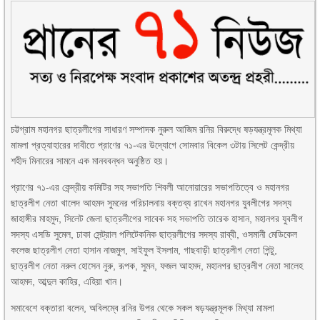
চট্টগ্রাম মহানগর ছাত্রলীগের সাধারণ সম্পাদক নুরুল আজিম রনির বিরুদ্ধে ষড়যন্ত্রমূলক মিথ্যা
মামলা প্রত্যাহারের দাবীতে প্রাণের ৭১-এর উদ্যোগে সোমবার বিকেল ৩টায় সিলেট কেন্দ্রীয়
শহীদ মিনারের সামনে এক মানববন্ধন অনুষ্ঠিত হয়।
প্রাণের ৭১-এর কেন্দ্রীয় কমিটির সহ সভাপতি শিবলী আনোয়ারের সভাপতিত্বে ও মহানগর
ছাত্রলীগ নেতা খালেদ আহমদ সুমনের পরিচালনায় বক্তব্য রাখেন মহানগর যুবলীগের সদস্য
জাহাঙ্গীর মাহমুদ, সিলেট জেলা ছাত্রলীগের সাবেক সহ সভাপতি তারেক হাসান, মহানগর যুবলীগ
সদস্য এসডি সুমেল, ঢাকা সেন্ট্রাল পলিটেকনিক ছাত্রলীগের সদস্য রাব্বী, ওসমানী মেডিকেল
কলেজ ছাত্রলীগ নেতা হাসান নাজমুল, সাইফুল ইসলাম, গাছবাড়ী ছাত্রলীগ নেতা পিন্টু,
ছাত্রলীগ নেতা নরুল হোসেন নুরু, রূপক, সুমন, ফজল আহমদ, মহানগর ছাত্রলীগ নেতা সালেহ
আহমদ, আব্দুল কাহির, এহিয়া খান।
সমাবেশে বক্তারা বলেন, অবিলম্বে রনির উপর থেকে সকল ষড়যন্ত্রমূলক মিথ্যা মামলা