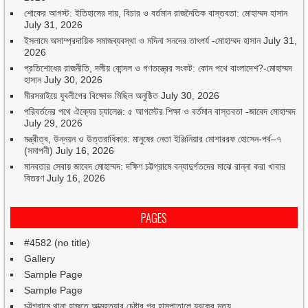
শোকের আগস্ট: ইতিহাসের দায়, বিচার ও বর্তমান রাজনৈতিক বাস্তবতা: মোহাম্মদ হাসান
July 31, 2026
ইসলামে অসাম্প্রদায়িক সমাজব্যবস্থা ও মদিনা সনদের তাৎপর্য -মোহাম্মদ হাসান
July 31,
2026
প্রতিশোধের রাজনীতি, দলীয় কোন্দল ও গণতন্ত্রের সংকট: কোন পথে বাংলাদেশ?-মোহাম্মদ
হাসান
July 30, 2026
মীরসরাইয়ে যুবলীগের বিক্ষোভ মিছিল অনুষ্ঠিত
July 30, 2026
পরিবর্তনের পথে ঐক্যের চ্যালেঞ্জ: ৫ আগস্টের শিক্ষা ও বর্তমান বাস্তবতা -জাবেদ মোহাম্মদ
July 29, 2026
মন্ত্রীত্ব, উন্নয়ন ও উত্তরাধিকার: মানুষের নেতা ইঞ্জিনিয়ার মোশাররফ হোসেন-পর্ব–৭
(সমাপনী)
July 16, 2026
মানবতার সেবায় জাবেদ মোহাম্মদ: দক্ষিণ চট্টগ্রামে বন্যাদুর্গতদের মাঝে রান্না করা খাবার
বিতরণ
July 16, 2026
PAGES
#4582 (no title)
Gallery
Sample Page
Sample Page
চট্টগ্রামে থানা হাজতে আত্মহত্যার চেষ্টার পর হাসপাতালে যুবকের মৃত্যু