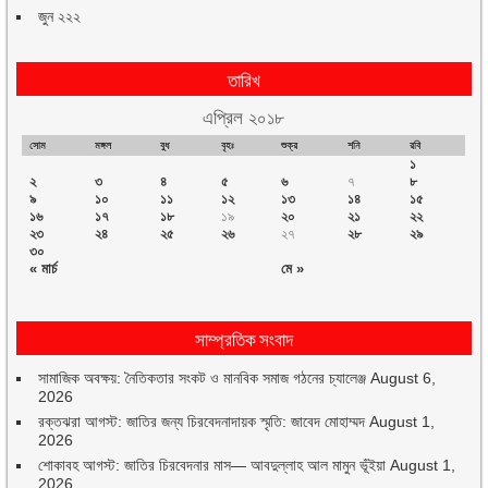
জুন ২২২
তারিখ
এপ্রিল ২০১৮
সোম
মঙ্গল
বুধ
বৃহঃ
শুক্র
শনি
রবি
১
২
৩
৪
৫
৬
৭
৮
৯
১০
১১
১২
১৩
১৪
১৫
১৬
১৭
১৮
১৯
২০
২১
২২
২৩
২৪
২৫
২৬
২৭
২৮
২৯
৩০
« মার্চ
মে »
সাম্প্রতিক সংবাদ
সামাজিক অবক্ষয়: নৈতিকতার সংকট ও মানবিক সমাজ গঠনের চ্যালেঞ্জ
August 6,
2026
রক্তঝরা আগস্ট: জাতির জন্য চিরবেদনাদায়ক স্মৃতি: জাবেদ মোহাম্মদ
August 1,
2026
শোকাবহ আগস্ট: জাতির চিরবেদনার মাস— আবদুল্লাহ আল মামুন ভূঁইয়া
August 1,
2026