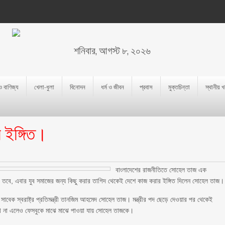
শনিবার, আগস্ট ৮, ২০২৬
 ও বাণিজ্য
খেলা-ধুলা
বিনোদন
ধর্ম ও জীবন
প্রবাস
মুক্তচিন্তা
স্থানীয় 
 ইঙ্গিত।
বাংলাদেশের রাজনীতিতে সোহেল তাজ এক
তবে, এবার যুব সমাজের জন্য কিছু করার তাগিদ থেকেই দেশে কাজ করার ইঙ্গিত দিলেন সোহেল তাজ।
াবেক স্বরাষ্ট্র প্রতিমন্ত্রী তানজিম আহমেদ সোহেল তাজ। মন্ত্রীর পদ ছেড়ে দেওয়ার পর থেকেই
ে না এলেও ফেসবুকে মাঝে মাঝে পাওয়া যায় সোহেল তাজকে।