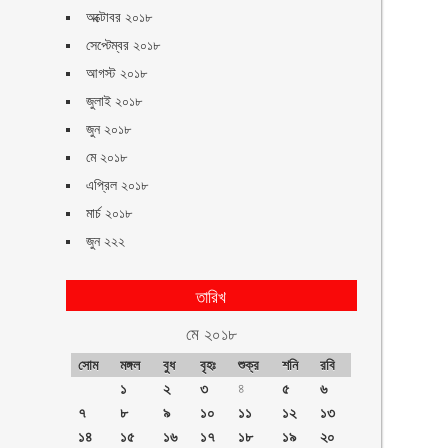
অক্টোবর ২০১৮
সেপ্টেম্বর ২০১৮
আগস্ট ২০১৮
জুলাই ২০১৮
জুন ২০১৮
মে ২০১৮
এপ্রিল ২০১৮
মার্চ ২০১৮
জুন ২২২
তারিখ
মে ২০১৮
সোম
মঙ্গল
বুধ
বৃহঃ
শুক্র
শনি
রবি
১
২
৩
৪
৫
৬
৭
৮
৯
১০
১১
১২
১৩
১৪
১৫
১৬
১৭
১৮
১৯
২০