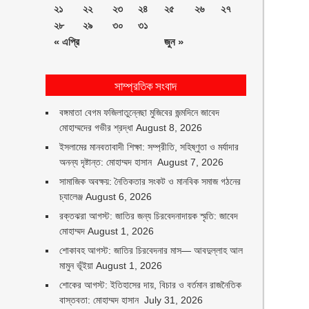
২১
২২
২৩
২৪
২৫
২৬
২৭
২৮
২৯
৩০
৩১
« এপ্রি
জুন »
সাম্প্রতিক সংবাদ
বঙ্গমাতা বেগম ফজিলাতুন্নেছা মুজিবের জন্মদিনে জাবেদ
মোহাম্মদের গভীর শ্রদ্ধা
August 8, 2026
ইসলামের মানবতাবাদী শিক্ষা: সম্প্রীতি, সহিষ্ণুতা ও মর্যাদার
অনন্য দৃষ্টান্ত: মোহাম্মদ হাসান
August 7, 2026
সামাজিক অবক্ষয়: নৈতিকতার সংকট ও মানবিক সমাজ গঠনের
চ্যালেঞ্জ
August 6, 2026
রক্তঝরা আগস্ট: জাতির জন্য চিরবেদনাদায়ক স্মৃতি: জাবেদ
মোহাম্মদ
August 1, 2026
শোকাবহ আগস্ট: জাতির চিরবেদনার মাস— আবদুল্লাহ আল
মামুন ভূঁইয়া
August 1, 2026
শোকের আগস্ট: ইতিহাসের দায়, বিচার ও বর্তমান রাজনৈতিক
বাস্তবতা: মোহাম্মদ হাসান
July 31, 2026