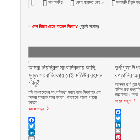
সম্পাদকীয়
কোন মতামত নেই »
সংবাদটি প্রিন্ট ক
«
কেন রিয়াল ছেড়ে যাচ্ছেন জিদান?
(পূর্বের সংবাদ)
আমরা নিয়ন্ত্রিত সাংবাদিকতায় আছি,
দুর্গাপূজা উ
মুক্ত সাংবাদিকতায় নেই: মতিউর রহমান
রপ্তানির অন
চৌধুরী
আসন্ন দুর্গাপূজা
ইলিশ মাছ রপ্তান
যদি বাংলাদেশের সাংবাদিকরা সবাই বসে সিদ্ধান্ত নেয়
মন্ত্রণালয়। আজ
আমরা সাদাকে সাদা বলবো, কালোকে কালো বলবো
আরো পড়ুন
তাহলে
আরো পড়ুন
Facebook
Twitter
Facebook
LinkedIn
Twitter
Email
LinkedIn