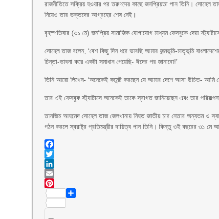
রাজনীতিতে সক্রিয় হওয়ার পর তরুণদের কাছে জনপ্রিয়তা পান তিনি। সোহেল 
নিয়েও তার ভক্তদের আগ্রহের শেষ নেই।
বৃহস্পতিবার (৩১ মে) জনপ্রিয় সামাজিক যোগাযোগ মাধ্যম ফেসবুকে দেয়া স্ট্যাটা
সোহেল তাজ বলেন, ‘বেশ কিছু দিন ধরে ভাবছি আমার জন্মভূমি-মাতৃভূমি বাংলাদে
চিন্তা-ভাবনা করে একটা সমাধান পেয়েছি- ঈদের পর জানাবো!’
তিনি আরো লিখেন- ‘অনেকেই কমেন্ট করছেন যে আমার দেশে আসা উচিত- আমি ব
তার এই ফেসবুক স্ট্যাটাসে অনেকেই তাকে স্বাগত জানিয়েছেন এবং তার পরিকল্পন
তানজিম আহমেদ সোহেল তাজ জেলখানায় নিহত জাতীয় চার নেতার অন্যতম ও স্বাধ
গঠন করলে স্বরাষ্ট্র প্রতিমন্ত্রীর দায়িত্ব পান তিনি। কিন্তু ওই বছরের ৩১ ম
Facebook
Twitter
LinkedIn
Email
Pinterest
Share