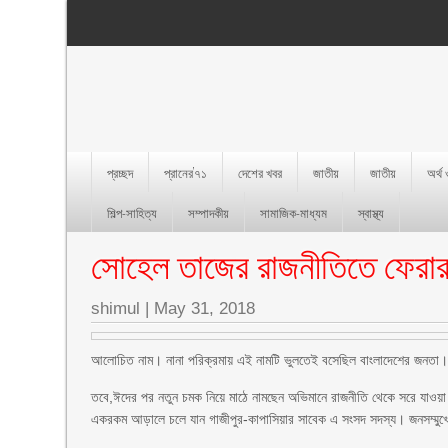
প্রচ্ছদ
প্রানের’৭১
দেশের খবর
জাতীয়
জাতীয়
অর্থ
শিল্প-সাহিত্য
সম্পাদকীয়
সামাজিক-মাধ্যম
স্বাস্থ্য
সোহেল তাজের রাজনীতিতে ফেরার
shimul
|
May 31, 2018
আলোচিত নাম। নানা পরিক্রমায় এই নামটি ভুলতেই বসেছিল বাংলাদেশের জনতা। 
তবে,ঈদের পর নতুন চমক নিয়ে মাঠে নামছেন অভিমানে রাজনীতি থেকে সরে যাওয়া স
একরকম আড়ালে চলে যান গাজীপুর-কাপাসিয়ার সাবেক এ সংসদ সদস্য। জনসম্মুখ