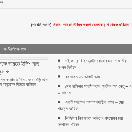
রুন
(পরবর্তি সংবাদ)
নিকাব, বোরকা নিষিদ্ধ করলো ডেনমার্ক। না মানলে জরিমানা!
সংশ্লিষ্ট সংবাদ
৭ই জানুয়ারি ২০২৪ইং রোববার দ্বাদশ জাতীয়
পলক্ষে ভারতে ইলিশ মাছ
সংসদ নির্বাচন।
ুমোদন
রক্তাক্ত ২১ আগস্ট আজ
 উপলক্ষে ভারতে তিন হাজার মেট্রিকটন
ির অনুমোদন দিয়েছে বাণিজ্য
শেখ হাসিনার সাহসিকতার প্রতীক পদ্মা সেতু – 
এ কাশেম
একটি স্বপ্নের অসাম্প্রদায়িক রাষ্ট্র – মোঃ
শামসুল আরিফ
ডিজিটাল নিরাপত্তা আইনের সংশোধন চায়
সম্পাদক পরিষদ