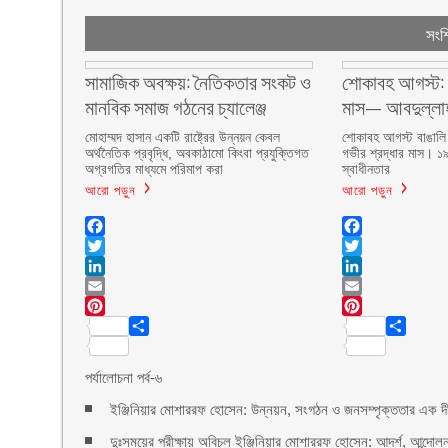
সংশ্
সামাজিক অবক্ষয়: নৈতিকতার সংকট ও
শোকাবহ আগস্ট: 
মানবিক সমাজ গঠনের চ্যালেঞ্জ
মাস— আবদুল্লাহ
মোহাম্মদ হাসান একটি রাষ্ট্রের উন্নয়ন কেবল
শোকাবহ আগস্ট বাঙালি
অর্থনৈতিক প্রবৃদ্ধি, অবকাঠামো কিংবা প্রযুক্তিগত
গভীর শ্রদ্ধার মাস। 
অগ্রগতির মাধ্যমে পরিমাপ করা
স্বাধীনতার
আরো পড়ুন
আরো পড়ুন
Facebook
Facebook
Twitter
Twitter
LinkedIn
LinkedIn
Email
Email
Pinterest
Pinterest
Share
Share
পর্যালোচনা পর্ব-৬
ইঞ্জিনিয়ার মোশাররফ হোসেন: উন্নয়ন, সংগঠন ও জনসম্পৃক্ততার এক দীর্
দুঃসময়ের পরীক্ষায় অবিচল ইঞ্জিনিয়ার মোশাররফ হোসেন: আদর্শ, আন্দোলন 