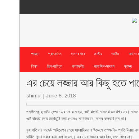
প্রচ্ছদ
প্রানের’৭১
দেশের খবর
জাতীয়
জাতীয়
অর্থ ও 
শিক্ষা
শিল্প-সাহিত্য
সম্পাদকীয়
সামাজিক-মাধ্যম
স্বাস্থ্য
এর চেয়ে লজ্জার আর কিছু হতে পা
shimul
|
June 8, 2018
পল্লীবন্ধু হুসেইন মুহম্মদ এরশাদ বলেছেন, এই বাজেট বাস্তবায়নযোগ্য নয়। বাস
এই বাজেট দিয়ে মনোতুষ্টি করা গেলেও সাবির্কভাবে দেশের কল্যাণ হবে না।
বৃহস্পতিবার বাজেট অধিবেশন শেষে সাংবাদিকদের উদ্দেশে তাৎক্ষণিক প্রতিক্রিয়া
ঘাটতি পূরণ করার কথা বলা হয়েছে। এর চেয়ে লজ্জার আর কিছু হতে পারে না।