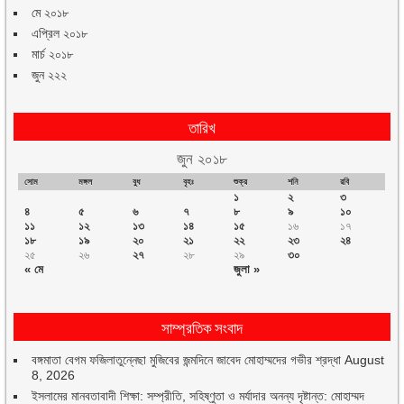
মে ২০১৮
এপ্রিল ২০১৮
মার্চ ২০১৮
জুন ২২২
তারিখ
জুন ২০১৮
সোম
মঙ্গল
বুধ
বৃহঃ
শুক্র
শনি
রবি
১
২
৩
৪
৫
৬
৭
৮
৯
১০
১১
১২
১৩
১৪
১৫
১৬
১৭
১৮
১৯
২০
২১
২২
২৩
২৪
২৫
২৬
২৭
২৮
২৯
৩০
« মে
জুলা »
সাম্প্রতিক সংবাদ
বঙ্গমাতা বেগম ফজিলাতুন্নেছা মুজিবের জন্মদিনে জাবেদ মোহাম্মদের গভীর শ্রদ্ধা
August
8, 2026
ইসলামের মানবতাবাদী শিক্ষা: সম্প্রীতি, সহিষ্ণুতা ও মর্যাদার অনন্য দৃষ্টান্ত: মোহাম্মদ