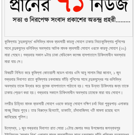
কুমিল্লায় ‘বন্দুকযুদ্ধে’ গুলিবিদ্ধ মাদক ব্যবসায়ী কারফু সোহাগ ঢাকায় নিহতকুমিল্লায় পুলিশের
সাথে বন্দুকযুদ্ধে গুলিবিদ্ধ অবস্থায় আটক মাদক ব্যবসায়ী সোহাগ ওরফে কারফু সোহাগ (৩২)
মারা গেছেন। শুক্রবার সকাল ৯টায় ঢাকা মেডিকেল কলেজ হাসপাতালে চিকিৎসাধীন অবস্থায়
মারা যায় সে।
বিষয়টি নিশ্চিত করে কুমিল্লা কোতয়ালী মডেল থানার ওসি আবু সালাম মিয়া জানান, ১ জুন
শুক্রবার দিবাগত রাতে কুমিল্লার চকবাজার ফাঁড়ি পুলিশের সাথে বন্দুকযুদ্ধের পর গুলিবিদ্ধ
অবস্থায় তাকে উদ্ধার করে কুমেক হাসপাতালে পাঠানো হয়। পরে উন্নত চিকিৎসার জন্য তাকে
ঢাকায় প্রেরণ করা হয়। শুক্রবার সকালে চিকিৎসাধীন অবস্থায় ঢামেকে মারা যায় সোহাগ।
নগরীর চিহ্নিত মাদক ব্যবসায়ী সোহাগ ওরফে কারফু সোহাগ দক্ষিণ চর্থা থিরা পুকুরপাড় এলাকার
মানছু মিয়ার পুত্র। তার বিরুদ্ধে ছিনতাই, ডাকাতি, চাঁদাবাজিসহ ৭টি মামলা রয়েছে বলে
জানিয়েছে পুলিশ।
উল্লেখ্য, ১ জুন শুক্রবার দিবাগত রাত সোয়া ১২টায় জেলার সদর উপজেলার জগন্নাথপুর
ইউনিয়নের ‘ময়লার খিল’ এলাকায় মাদক ব্যবসায়ীদের সাথে চকবাজার ফাঁড়ি পুলিশের বন্দুকযুদ্ধের