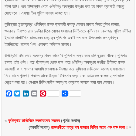
ঘটনা ঘটে। পরে ঘটনাস্থল থেকে গুলিবিদ্ধ অবস্থায় উদ্ধার করা হয় মাদক ব্যবসায়ী কারফু
সোহাগকে। এসময় তিন পুলিশ সদস্য আহত হন।
কুমিল্লায় ‘বন্দুকযুদ্ধে’ গুলিবিদ্ধ মাদক ব্যবসায়ী কারফু সোহাগ ঢাকায় নিহতপুলিশ জানায়,
শুক্রবার দিবাগত রাত ১২টার দিকে গোপন সংবাদের ভিত্তিতে কুমিল্লার চকবাজার পুলিশ ফাঁড়ির
ইনচার্জ সালাউদ্দিন আহমেদের নেতৃত্বে পুলিশের একটি দল সদর উপজেলার জগন্নাথপুর
ইউনিয়নের ‘ময়লার খিল’ এলাকায় অভিযান চালায়।
উপস্থিতি টের পেয়ে সংঘবদ্ধ মাদক কারবারি পুলিশকে লক্ষ্য করে গুলি ছুড়তে থাকে। পুলিশও
চালায় পাল্টা গুলি। পরে ঘটনাস্থল থেকে ডান পায়ে গুলিবিদ্ধ অবস্থায় নগরীর চিহ্নিত মাদক
ব্যবসায়ী ও ৭ মামলার আসামি সোহাগকে উদ্ধার করে কুমিল্লা মেডিকেল কলেজ হাসপাতালে
নিয়ে আসে পুলিশ। পরদিন তাকে উন্নত চিকিৎসার জন্য ঢাকা মেডিকেল কলেজ হাসপাতালে
প্রেরণ করা হয়। সেখানে চিকিৎসাধীন অবস্থায় শুক্রবার সকালে মারা যান সোহাগ।
Facebook
Twitter
LinkedIn
Email
Pinterest
Share
«
কুমিল্লায় ডাস্টবিনে নবজাতকের মরদেহ
(পূর্বের সংবাদ)
(পরবর্তি সংবাদ)
রাজধানীতে মাত্র দশ হাজারে বিক্রি হতো এক লক্ষ টাকা !
»