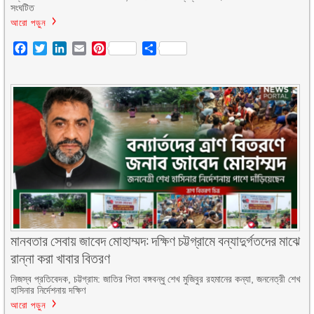
সংঘটিত
আরো পড়ুন
Facebook
Twitter
LinkedIn
Email
Pinterest
Share
মানবতার সেবায় জাবেদ মোহাম্মদ: দক্ষিণ চট্টগ্রামে বন্যাদুর্গতদের মাঝে
রান্না করা খাবার বিতরণ
নিজস্ব প্রতিবেদক, চট্টগ্রাম: জাতির পিতা বঙ্গবন্ধু শেখ মুজিবুর রহমানের কন্যা, জননেত্রী শেখ
হাসিনার নির্দেশনায় দক্ষিণ
আরো পড়ুন