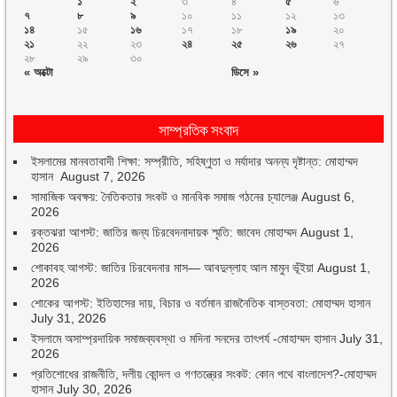
১
২
৩
৪
৫
৬
৭
৮
৯
১০
১১
১২
১৩
১৪
১৫
১৬
১৭
১৮
১৯
২০
২১
২২
২৩
২৪
২৫
২৬
২৭
২৮
২৯
৩০
« অক্টো
ডিসে »
সাম্প্রতিক সংবাদ
ইসলামের মানবতাবাদী শিক্ষা: সম্প্রীতি, সহিষ্ণুতা ও মর্যাদার অনন্য দৃষ্টান্ত: মোহাম্মদ
হাসান
August 7, 2026
সামাজিক অবক্ষয়: নৈতিকতার সংকট ও মানবিক সমাজ গঠনের চ্যালেঞ্জ
August 6,
2026
রক্তঝরা আগস্ট: জাতির জন্য চিরবেদনাদায়ক স্মৃতি: জাবেদ মোহাম্মদ
August 1,
2026
শোকাবহ আগস্ট: জাতির চিরবেদনার মাস— আবদুল্লাহ আল মামুন ভূঁইয়া
August 1,
2026
শোকের আগস্ট: ইতিহাসের দায়, বিচার ও বর্তমান রাজনৈতিক বাস্তবতা: মোহাম্মদ হাসান
July 31, 2026
ইসলামে অসাম্প্রদায়িক সমাজব্যবস্থা ও মদিনা সনদের তাৎপর্য -মোহাম্মদ হাসান
July 31,
2026
প্রতিশোধের রাজনীতি, দলীয় কোন্দল ও গণতন্ত্রের সংকট: কোন পথে বাংলাদেশ?-মোহাম্মদ
হাসান
July 30, 2026