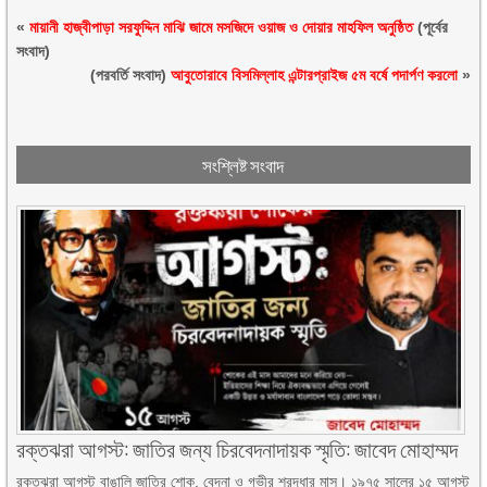
«
মায়ানী হাজ্বীপাড়া সরফুদ্দিন মাঝি জামে মসজিদে ওয়াজ ও দোয়ার মাহফিল অনুষ্ঠিত
(পূর্বের
সংবাদ)
(পরবর্তি সংবাদ)
আবুতোরাবে বিসমিল্লাহ এন্টারপ্রাইজ ৫ম বর্ষে পদার্পণ করলো
»
সংশ্লিষ্ট সংবাদ
রক্তঝরা আগস্ট: জাতির জন্য চিরবেদনাদায়ক স্মৃতি: জাবেদ মোহাম্মদ
রক্তঝরা আগস্ট বাঙালি জাতির শোক, বেদনা ও গভীর শ্রদ্ধার মাস। ১৯৭৫ সালের ১৫ আগস্ট