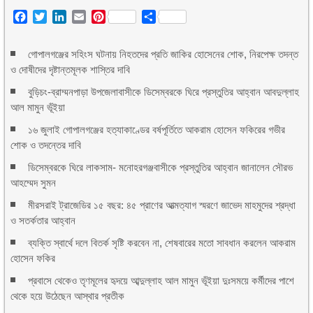
Facebook
Twitter
LinkedIn
Email
Pinterest
Share
গোপালগঞ্জের সহিংস ঘটনায় নিহতদের প্রতি জাকির হোসেনের শোক, নিরপেক্ষ তদন্ত
ও দোষীদের দৃষ্টান্তমূলক শাস্তির দাবি
বুড়িচং-ব্রাম্মনপাড়া উপজেলাবাসীকে ডিসেম্বরকে ঘিরে প্রস্তুতির আহ্বান আবদুল্লাহ
আল মামুন ভূঁইয়া
১৬ জুলাই গোপালগঞ্জের হত্যাকাণ্ডের বর্ষপূর্তিতে আকরাম হোসেন ফকিরের গভীর
শোক ও তদন্তের দাবি
ডিসেম্বরকে ঘিরে লাকসাম- মনোহরগঞ্জবাসীকে প্রস্তুতির আহ্বান জানালেন সৌরভ
আহম্মেদ সুমন
মীরসরাই ট্রাজেডির ১৫ বছর: ৪৫ প্রাণের আত্মত্যাগ স্মরণে জাভেদ মাহমুদের শ্রদ্ধা
ও সতর্কতার আহ্বান
ব্যক্তি স্বার্থে দলে বিতর্ক সৃষ্টি করবেন না, শেষবারের মতো সাবধান করলেন আকরাম
হোসেন ফকির
প্রবাসে থেকেও তৃণমূলের হৃদয়ে আব্দুল্লাহ আল মামুন ভূঁইয়া দুঃসময়ে কর্মীদের পাশে
থেকে হয়ে উঠেছেন আস্থার প্রতীক