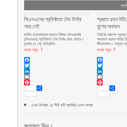
সংশ্
সিএনএনের প্রতিষ্ঠাতা টেড টার্নার
প্রয়াত রতন টাটা
আর নেই
যুগের অবসান
মার্কিন সংবাদমাধ্যম ক্যাবল নিউজ নেটওয়ার্কের
TATA গ্রুপের প্রাক্ত
(সিএনএন) প্রতিষ্ঠাতা টেড টার্নার মারা গেছেন।
অন্যতম প্রথম সারির শি
বুধবার (৬ মে) আটলান্টায়
জীবনাবসান। অসুস্থ হয়
আরো পড়ুন
আরো পড়ুন
Facebook
Facebook
Twitter
Twitter
LinkedIn
LinkedIn
Email
Email
Pinterest
Pinterest
Share
Share
এখন বিশ্বের ২য় শীর্ষ ধনী ব্যাক্তি এলন মাস্ক
মতামত দিন।