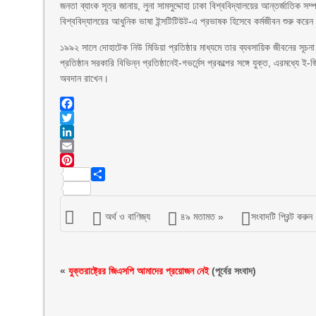
জনতা ব্যাংক সূত্র জানায়, লুনা সামসুদ্দোহা ঢাকা বিশ্ববিদ্যালয়ের আন্তর্জাতি
বিশ্ববিদ্যালয়ের আধুনিক ভাষা ইন্সটিটিউট-এ প্রভাষক হিসেবে কর্মজীবন শুরু করে
১৯৯২ সালে দোহাটেক নিউ মিডিয়া প্রতিষ্ঠার মাধ্যমে তার ব্যবসায়িক জীবনের সূচ
প্রতিষ্ঠান সরকারি বিভিন্ন প্রতিষ্ঠানেই-গভর্নেন্স প্রকল্পের সঙ্গে যুক্ত, এরমধ্
অবদান রাখেন।
Facebook
Twitter
LinkedIn
Email
Pinterest
Share
অর্থ ও বাণিজ্য
৪৯ মতামত »
সংবাদটি প্রিন্ট করুন
«
যুক্তরাষ্ট্রের জিএসপি আমাদের প্রয়োজন নেই
(পূর্বের সংবাদ)