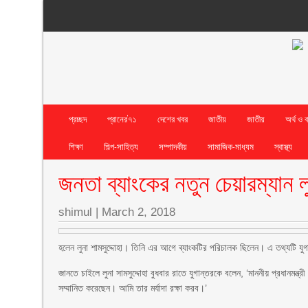
প্রচ্ছদ
প্রানের’৭১
দেশের খবর
জাতীয়
জাতীয়
অর্থ ও 
শিক্ষা
শিল্প-সাহিত্য
সম্পাদকীয়
সামাজিক-মাধ্যম
স্বাস্থ্য
জনতা ব্যাংকের নতুন চেয়ারম্যান লু
shimul
|
March 2, 2018
হলেন লুনা শামসুদ্দোহা। তিনি এর আগে ব্যাংকটির পরিচালক ছিলেন। এ তথ্যটি যু
জানতে চাইলে লুনা সামসুদ্দোহা বুধবার রাতে যুগান্তরকে বলেন, ‘মাননীয় প্রধানমন্
সম্মানিত করেছেন। আমি তার মর্যাদা রক্ষা করব।’