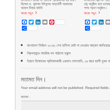
বাংলাদেশে হামের সাম্প্রতিক প্রাদুর্ভাবের বড় কারণ
কলকাতার ব্রিগেড প্যার
হিসেবে ড. মুহাম্মদ ইউনূসের অন্তর্বর্তী সরকারের
মে) অনুষ্ঠিত হতে চলেছে
আমলে টিকার ঘাটতি
শপথ গ্রহণ অনুষ্ঠান।
আরো পড়ুন
আরো পড়ুন
Facebook
Twitter
LinkedIn
Email
Pinterest
Facebook
Twitter
Lin
Share
Share
বাংলাদেশ নির্বাচন ২০২৬: শেখ হাসিনা ভোট না দেওয়ার আহ্বান জানিয়ে
গ্রিনল্যান্ডে সামরিক দল পাঠালো ফ্রান্স
ইরানে বিক্ষোভের প্রতিবাদকারী এরফান সোলতানি, ২৬ বছর বয়সী যুবক ফাঁস
মতামত দিন।
Your email address will not be published. Required field
মতামত :