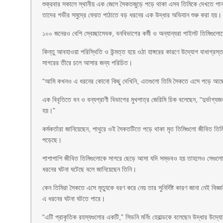
শুক্রবার সকালে স্থানীয় এক জেলে সৈকতজুড়ে পড়ে থাকা এসব তিমিকে দেখতে পান।
তাদের গভীর সমুদ্রে ফেরত পাঠাতে বড় ধরনের এক উদ্ধার অভিযান শুরু করা হয়।
১০০ জনেরও বেশি স্বেচ্ছাসেবক, বনবিভাগের কর্মী ও অন্যান্যরা পাইলট তিমিগু
কিন্তু আবহাওয়া পরিস্থিতি ও উন্মত্ত হয়ে ওঠা হাঙ্গরের কারণে উদ্যোগ বাধাগ্র
সাগরের তীরে চলে আসার জন্য পরিচিত।
“আমি কখনও এ ধরনের কোনো কিছু দেখিনি, এতগুলো তিমি সৈকতে এসে পড়ে আছে,
এক বিবৃতিতে বন ও বন্যপ্রাণী বিভাগের মুখপাত্র জেরিমি চিক বলেছেন, “দুর্ভাগ্
হয়।”
কর্মকর্তারা জানিয়েছেন, পাথুরে ওই সৈকতটিতে পড়ে থাকা মৃত তিমিগুলো জীবিত ত
পড়েছে।
পাশাপাশি জীবিত তিমিগুলোকে সাগরে ছেড়ে আসা যদি সম্ভবও হয় তাহলেও সেগুল
ধরনের ঘটনা ঘটেছে বলে জানিয়েছেন তিনি।
কেন তিমিরা সৈকতে এসে মৃত্যুকে বরণ করে নেয় তার সুনির্দিষ্ট কারণ জানা নেই বি
এ ধরনের ঘটনা ঘটতে পারে।
“এটি প্রাকৃতিক রহস্যগুলোর একটি,” সিডনি মর্নিং হেরাল্ডকে বলেছেন উদ্ধার উ