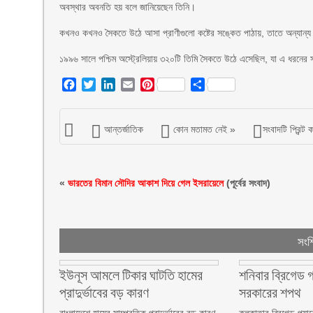
অবস্থার অবনতি হয় বলে জানিয়েছেন তিনি।
কখনও কখনও সৈকতে উঠে আসা প্রাণীগুলো কষ্টের সঙ্কেত পাঠায়, তাতে অন্যান্
১৯৯৬ সালে পশ্চিম অস্ট্রেলিয়ায় ৩২০টি তিমি সৈকতে উঠে এসেছিল, যা এ ধরনের
Facebook
Twitter
LinkedIn
Email
Pinterest
Share
আন্তর্জাতিক
কোন মতামত নেই »
সংবাদটি প্রিন্ট 
«
ভারতের বিমান সৌদির আকাশ দিয়ে গেল ইসরায়েলে
(পূর্বের সংবাদ)
সংশ্
ইউনূস আমলে টিকার ঘাটতি হামের
শনিবার ব্রিগেড গ
প্রাদুর্ভাবের বড় কারণ
সরকারের শপথ