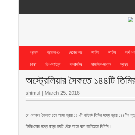
প্রচ্ছদ
প্রানের’৭১
দেশের খবর
জাতীয়
জাতীয়
অর্থ ও 
শিক্ষা
শিল্প-সাহিত্য
সম্পাদকীয়
সামাজিক-মাধ্যম
স্বাস্থ্য
অস্ট্রেলিয়ার সৈকতে ১৪৪টি তিমির 
shimul
|
March 25, 2018
বে এলাকার সৈকতে চলে আসা প্রায় ১৫০টি পাইলট তিমির মধ্যে প্রায় ১৪৪টির মৃত্
তিমিগুলোর মধ্যে মাত্র ছয়টি বেঁচে আছে বলে জানিয়েছে বিবিসি।