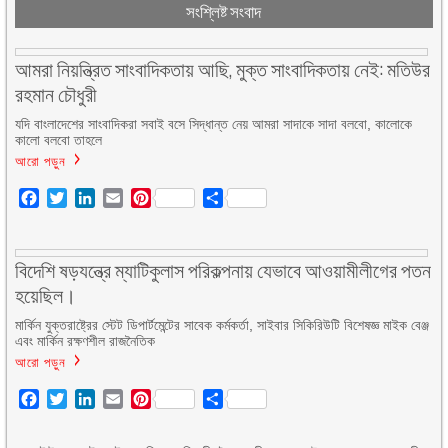
সংশ্লিষ্ট সংবাদ
আমরা নিয়ন্ত্রিত সাংবাদিকতায় আছি, মুক্ত সাংবাদিকতায় নেই: মতিউর
রহমান চৌধুরী
যদি বাংলাদেশের সাংবাদিকরা সবাই বসে সিদ্ধান্ত নেয় আমরা সাদাকে সাদা বলবো, কালোকে
কালো বলবো তাহলে
আরো পড়ুন
Facebook
Twitter
LinkedIn
Email
Pinterest
Share
বিদেশি ষড়যন্ত্রে ম্যাটিকুলাস পরিকল্পনায় যেভাবে আওয়ামীলীগের পতন
হয়েছিল।
মার্কিন যুক্তরাষ্ট্রের স্টেট ডিপার্টমেন্টের সাবেক কর্মকর্তা, সাইবার সিকিরিউটি বিশেষজ্ঞ মাইক বেঞ্জ
এবং মার্কিন রক্ষণশীল রাজনৈতিক
আরো পড়ুন
Facebook
Twitter
LinkedIn
Email
Pinterest
Share