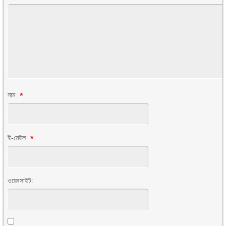
নাম:
*
ই-মেইল:
*
ওয়েবসাইট: