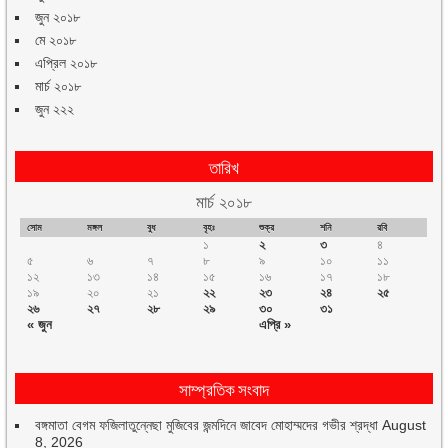
জুন ২০১৮
মে ২০১৮
এপ্রিল ২০১৮
মার্চ ২০১৮
জুন ২২২
তারিখ
মার্চ ২০১৮
সোম
মঙ্গল
বুধ
বৃহঃ
শুক্র
শনি
রবি
১
২
৩
৪
৫
৬
৭
৮
৯
১০
১১
১২
১৩
১৪
১৫
১৬
১৭
১৮
১৯
২০
২১
২২
২৩
২৪
২৫
২৬
২৭
২৮
২৯
৩০
৩১
« জুন
এপ্রি »
সাম্প্রতিক সংবাদ
বঙ্গমাতা বেগম ফজিলাতুন্নেছা মুজিবের জন্মদিনে জাবেদ মোহাম্মদের গভীর শ্রদ্ধা
August
8, 2026