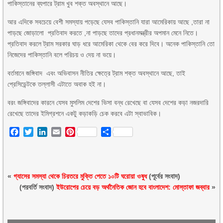
পাকিস্তানের ব্যপারে ট্রাম খুব শক্ত অবস্থানে আছে।
আর এদিকে সবচেয়ে বেশী সমস্যায় পড়েছে যেসব পাকিস্তানি যারা আমেরিকায় আছে ,তারা না
পাড়ছে জোড়ালো প্রতিবাদ করতে ,না পাড়ছে তাদের প্রধানমন্ত্রীর অপমান মেনে নিতে।
প্রতিবাদ করলে ট্রাম সরকার ঘাড় ধরে আমেরিকা থেকে বের করে দিবে। অনেক পাকিস্তানি তো
নিজেদের পাকিস্তানি বলে পরিচয় ও দেয় না ভয়ে।
বর্তমানে জঙ্গিবাদ এবং অভিবাসন নীতির ক্ষেত্রে ট্রাম শক্ত অবস্থানে আছে, তাই
প্রেসিডেন্টকে তল্লাসী এটাতে অবাক হই না।
বরং জঙ্গিবাদের কারনে যেসব মুসলিম দেশের ভিসা বন্ধ রেখেছে বা যেসব দেশের কড়া নজরদারি
রেখেছে তাদের ইমিগ্রশনে একটু কড়াকড়ি চেক করবে এটা স্বাভাবিক।
Facebook
Twitter
LinkedIn
Email
Pinterest
Share
«
গ্যাসের সমস্যা থেকে চিরতরে মুক্তি পেতে ১০টি ঘরোয়া ওষুধ
(পূর্বের সংবাদ)
(পরবর্তি সংবাদ)
ইউরোপের চেয়ে বড় অর্থনৈতিক জোন হবে বাংলাদেশ: মোস্তাফা জব্বার
»