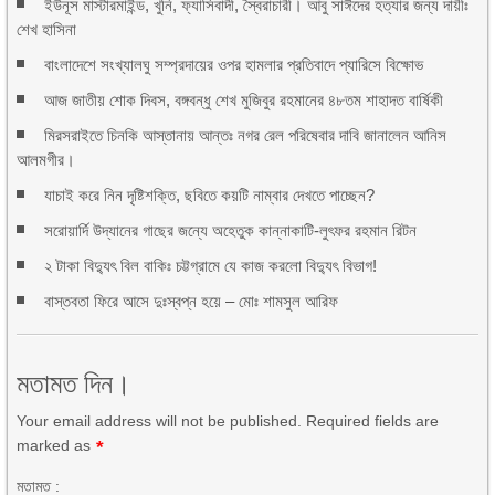
ইউনূস মাস্টারমাইন্ড, খুনি, ফ্যাসিবাদী, স্বৈরাচারী। আবু সাঈদের হত্যার জন্য দায়ীঃ
শেখ হাসিনা
বাংলাদেশে সংখ্যালঘু সম্প্রদায়ের ওপর হামলার প্রতিবাদে প্যারিসে বিক্ষোভ
আজ জাতীয় শোক দিবস, বঙ্গবন্ধু শেখ মুজিবুর রহমানের ৪৮তম শাহাদত বার্ষিকী
মিরসরাইতে চিনকি আস্তানায় আন্তঃ নগর রেল পরিষেবার দাবি জানালেন আনিস
আলমগীর।
যাচাই করে নিন দৃষ্টিশক্তি, ছবিতে কয়টি নাম্বার দেখতে পাচ্ছেন?
সরোয়ার্দি উদ্যানের গাছের জন্যে অহেতুক কান্নাকাটি-লুৎফর রহমান রিটন
২ টাকা বিদ্যুৎ বিল বাকিঃ চট্টগ্রামে যে কাজ করলো বিদ্যুৎ বিভাগ!
বাস্তবতা ফিরে আসে দুঃস্বপ্ন হয়ে – মোঃ শামসুল আরিফ
মতামত দিন।
Your email address will not be published. Required fields are
marked as
*
মতামত :