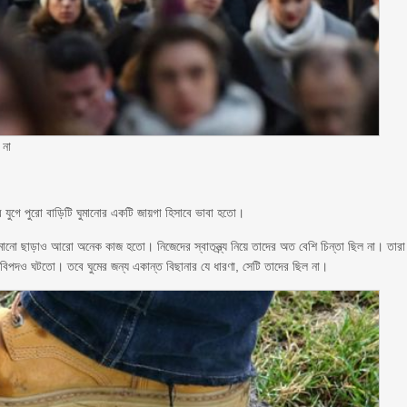
 না
ডর যুগে পুরো বাড়িটি ঘুমানোর একটি জায়গা হিসাবে ভাবা হতো।
ুমানো ছাড়াও আরো অনেক কাজ হতো। নিজেদের স্বাতন্ত্র্য নিয়ে তাদের অত বেশি চিন্তা ছিল না। তারা
িপদও ঘটতো। তবে ঘুমের জন্য একান্ত বিছানার যে ধারণা, সেটি তাদের ছিল না।