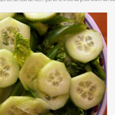
ো রাতে জেগে চার্চের ঘণ্টা শুনতো। সুতরাং রাত ১টা কি ২টার সময় ঘুম ভেঙ্গে খানিকক্ষণ সজাগ থাক