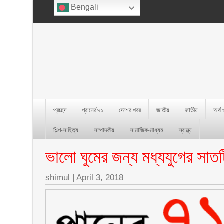
Bengali
প্রচ্ছদ
প্রানের’৭১
দেশের খবর
জাতীয়
জাতীয়
অর্থ
শিল্প-সাহিত্য
সম্পাদকীয়
সামাজিক-মাধ্যম
স্বাস্থ্য
ভালো ঘুমের জন্য মধ্যযুগের সাতট
shimul
|
April 3, 2018