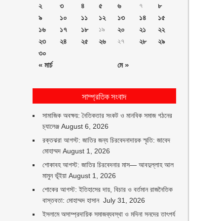
২
৩
৪
৫
৬
৭
৮
৯
১০
১১
১২
১৩
১৪
১৫
১৬
১৭
১৮
১৯
২০
২১
২২
২৩
২৪
২৫
২৬
২৭
২৮
২৯
৩০
« মার্চ
মে »
সাম্প্রতিক সংবাদ
সামাজিক অবক্ষয়: নৈতিকতার সংকট ও মানবিক সমাজ গঠনের
চ্যালেঞ্জ
August 6, 2026
রক্তঝরা আগস্ট: জাতির জন্য চিরবেদনাদায়ক স্মৃতি: জাবেদ
মোহাম্মদ
August 1, 2026
শোকাবহ আগস্ট: জাতির চিরবেদনার মাস— আবদুল্লাহ আল
মামুন ভূঁইয়া
August 1, 2026
শোকের আগস্ট: ইতিহাসের দায়, বিচার ও বর্তমান রাজনৈতিক
বাস্তবতা: মোহাম্মদ হাসান
July 31, 2026
ইসলামে অসাম্প্রদায়িক সমাজব্যবস্থা ও মদিনা সনদের তাৎপর্য