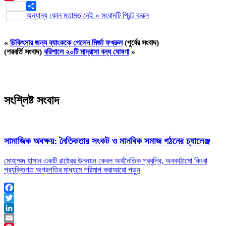
Pinterest
অন্যান্য
কোন মতামত নেই »
সংবাদটি প্রিন্ট করুন
Share
«
চিকিৎসার জন্য ব্যাংককে গেলেন মির্জা ফখরুল
(পূর্বের সংবাদ)
(পরবর্তি সংবাদ)
বরিশালে ২০টি মাদ্রাসা বন্ধ ঘোষণা
»
সংশ্লিষ্ট সংবাদ
সামাজিক অবক্ষয়: নৈতিকতার সংকট ও মানবিক সমাজ গঠনের চ্যালেঞ্জ
মোহাম্মদ হাসান একটি রাষ্ট্রের উন্নয়ন কেবল অর্থনৈতিক প্রবৃদ্ধি, অবকাঠামো কিংবা
প্রযুক্তিগত অগ্রগতির মাধ্যমে পরিমাপ করা
আরো পড়ুন
Facebook
Twitter
LinkedIn