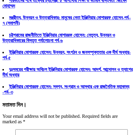
পরিবর্তনের পথে ঐক্যের চ্যালেঞ্জ: ৫ আগস্টের শিক্ষা ও বর্তমান বাস্তবতা -জাবেদ
মোহাম্মদ
মন্ত্রীত্ব, উন্নয়ন ও উত্তরাধিকার: মানুষের নেতা ইঞ্জিনিয়ার মোশাররফ হোসেন-পর্ব–
৭ (সমাপনী)
চট্টগ্রামের রাজনীতিতে ইঞ্জিনিয়ার মোশাররফ হোসেন: নেতৃত্ব, উন্নয়ন ও
উত্তরাধিকারের বিস্তৃত পর্যালোচনা পর্ব-৬
ইঞ্জিনিয়ার মোশাররফ হোসেন: উন্নয়ন, সংগঠন ও জনসম্পৃক্ততার এক দীর্ঘ অধ্যায়-
পর্ব-৫
দুঃসময়ের পরীক্ষায় অবিচল ইঞ্জিনিয়ার মোশাররফ হোসেন: আদর্শ, আন্দোলন ও ত্যাগের
দীর্ঘ অধ্যায়
ইঞ্জিনিয়ার মোশাররফ হোসেন: স্বপ্ন, সংগ্রাম ও আস্থার এক রাজনৈতিক মহাকাব্য
-পর্ব–৩
মতামত দিন।
Your email address will not be published. Required fields are
marked as
*