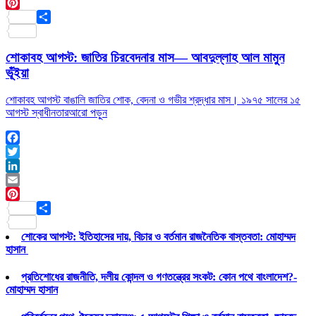
Email
Pinterest
Share
শোকাবহ আগস্ট: জাতির চিরবেদনার মাস— আবদুল্লাহ আল মামুন
ভূঁইয়া
শোকাবহ আগস্ট বাঙালি জাতির শোক, বেদনা ও গভীর শ্রদ্ধার মাস। ১৯৭৫ সালের ১৫
আগস্ট স্বাধীনতার
আরো পড়ুন
Facebook
Twitter
LinkedIn
Email
Pinterest
Share
শোকের আগস্ট: ইতিহাসের দায়, বিচার ও বর্তমান রাজনৈতিক বাস্তবতা: মোহাম্মদ
হাসান
প্রতিশোধের রাজনীতি, দলীয় কোন্দল ও গণতন্ত্রের সংকট: কোন পথে বাংলাদেশ?-
মোহাম্মদ হাসান