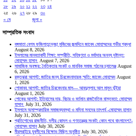
১৮
১৯
২০
২১
২২
২৩
২৪
২৫
২৬
২৭
২৮
২৯
৩০
« মে
জুলা »
সাম্প্রতিক সংবাদ
বঙ্গমাতা বেগম ফজিলাতুন্নেছা মুজিবের জন্মদিনে জাবেদ মোহাম্মদের গভীর শ্রদ্ধা
August 8, 2026
ইসলামের মানবতাবাদী শিক্ষা: সম্প্রীতি, সহিষ্ণুতা ও মর্যাদার অনন্য দৃষ্টান্ত:
মোহাম্মদ হাসান
August 7, 2026
সামাজিক অবক্ষয়: নৈতিকতার সংকট ও মানবিক সমাজ গঠনের চ্যালেঞ্জ
August
6, 2026
রক্তঝরা আগস্ট: জাতির জন্য চিরবেদনাদায়ক স্মৃতি: জাবেদ মোহাম্মদ
August
1, 2026
শোকাবহ আগস্ট: জাতির চিরবেদনার মাস— আবদুল্লাহ আল মামুন ভূঁইয়া
August 1, 2026
শোকের আগস্ট: ইতিহাসের দায়, বিচার ও বর্তমান রাজনৈতিক বাস্তবতা: মোহাম্মদ
হাসান
July 31, 2026
ইসলামে অসাম্প্রদায়িক সমাজব্যবস্থা ও মদিনা সনদের তাৎপর্য -মোহাম্মদ হাসান
July 31, 2026
প্রতিশোধের রাজনীতি, দলীয় কোন্দল ও গণতন্ত্রের সংকট: কোন পথে বাংলাদেশ?-
মোহাম্মদ হাসান
July 30, 2026
মীরসরাইয়ে যুবলীগের বিক্ষোভ মিছিল অনুষ্ঠিত
July 30, 2026