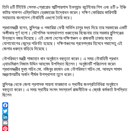
তিনি ৪টি টিইইউ সেলফ-প্রোপেল্ড মাল্টিপারপাস ইনল্যান্ড কন্টেইনার শিপ এবং ৪টি ৮ ইঞ্চি
কাটার সাকশন এম্ফিবিয়ান ড্রেজারের উদ্বোধন করেন। দক্ষিণ কোরিয়ার কারিগারী
সহায়তায় বাংলাদেশ নৌবাহিনী এগুলো তৈরি করে।
প্রধানমন্ত্রী বলেন, মুন্সিগঞ্জ ও গজারিয়া ফেরী সার্ভিস চালুর মধ্য দিয়ে তার সরকারের একটি
অঙ্গীকার পূর্ণ হলো। ভৌগলিক অবস্থানগত গুরুত্বের বিবেচনায় তার সরকার মুন্সিগঞ্জের
উন্নয়নে নজর দিয়েছে। এই জেলা দেশের দক্ষিণাঞ্চল ও রাজধানী ঢাকার মধ্যে
যোগাযোগের কেন্দ্রে পরিণতি হয়েছে। দক্ষিণাঞ্চলের প্রবেশদ্বার হিসেবে পদ্মাসেতু এই
জেলার গুরুত্ব বাড়িয়ে দিয়েছে।
নৌপরিবহণ মন্ত্রী শাজাহান খান অনুষ্ঠানে বক্তৃতা করেন। এ সময় নৌবাহিনী প্রধান
এ্যাডমিরাল নিজাম উদ্দিন আহমেদ উপস্থিত ছিলেন। অনুষ্ঠানটি পরিচালনা করেন
প্রধানমন্ত্রীর মুখ্য সচিব মো. নজিবুর রহমান এবং নৌপরিবহণ সচিব মো. আবদুস সামাদ
মন্ত্রণালয়টির অর্জন শীর্ষক উপস্থাপনা তুলে ধরেন।
মুন্সিগঞ্জ থেকে জেলা প্রশাসক সায়লা ফারজানা ও স্থানীয় জনপ্রতিনিধিরা অনুষ্ঠানে
বক্তৃতা করেন। এ সময় স্থানীয় সংসদ সদস্যবর্গ রাজনীতিক ও জ্যেষ্ঠ কর্মকর্তা উপস্থিত
ছিলেন
Facebook
Twitter
LinkedIn
Email