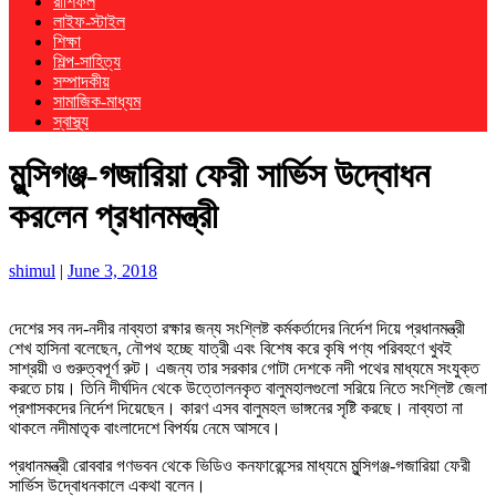
রাশিফল
লাইফ-স্টাইল
শিক্ষা
শিল্প-সাহিত্য
সম্পাদকীয়
সামাজিক-মাধ্যম
স্বাস্থ্য
মুন্সিগঞ্জ-গজারিয়া ফেরী সার্ভিস উদ্বোধন
করলেন প্রধানমন্ত্রী
shimul
|
June 3, 2018
দেশের সব নদ-নদীর নাব্যতা রক্ষার জন্য সংশ্লিষ্ট কর্মকর্তাদের নির্দেশ দিয়ে প্রধানমন্ত্রী
শেখ হাসিনা বলেছেন, নৌপথ হচ্ছে যাত্রী এবং বিশেষ করে কৃষি পণ্য পরিবহণে খুবই
সাশ্রয়ী ও গুরুত্বপূর্ণ রুট। এজন্য তার সরকার গোটা দেশকে নদী পথের মাধ্যমে সংযুক্ত
করতে চায়। তিনি দীর্ঘদিন থেকে উত্তোলনকৃত বালুমহালগুলো সরিয়ে নিতে সংশ্লিষ্ট জেলা
প্রশাসকদের নির্দেশ দিয়েছেন। কারণ এসব বালুমহল ভাঙ্গনের সৃষ্টি করছে। নাব্যতা না
থাকলে নদীমাতৃক বাংলাদেশে বিপর্যয় নেমে আসবে।
প্রধানমন্ত্রী রোববার গণভবন থেকে ভিডিও কনফারেন্সের মাধ্যমে মুন্সিগঞ্জ-গজারিয়া ফেরী
সার্ভিস উদ্বোধনকালে একথা বলেন।