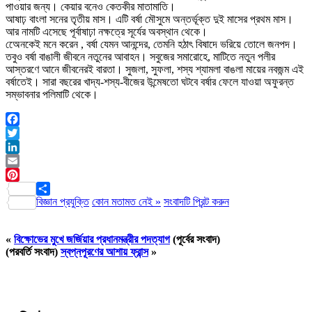
পাওয়ার জন্য। কেয়ার বনেও কেতকীর মাতামাতি।
আষাঢ় বাংলা সনের তৃতীয় মাস। এটি বর্ষা মৌসুমে অন্তর্ভূক্ত দুই মাসের প্রথম মাস।
আর নামটি এসেছে পূর্বাষাঢ়া নক্ষত্রে সূর্যের অবস্থান থেকে।
অেেনকেই মনে করেন , বর্ষা যেমন আনন্দের, তেমনি হঠাৎ বিষাদে ভরিয়ে তোলে জনপদ।
তবুও বর্ষা বাঙালী জীবনে নতুনের আবাহন। সবুজের সমারোহে, মাটিতে নতুন পলীর
আস্তরণে আনে জীবনেরই বারতা। সুজলা, সুফলা, শস্য শ্যামলা বাঙলা মায়ের নবজন্ম এই
বর্ষাতেই। সারা বছরের খাদ্য-শস্য-বীজের উন্মেষতো ঘটবে বর্ষার ফেলে যাওয়া অফুরন্ত
সম্ভাবনার পলিমাটি থেকে।
Facebook
Twitter
LinkedIn
Email
Pinterest
বিজ্ঞান প্রযুক্তি
কোন মতামত নেই »
সংবাদটি প্রিন্ট করুন
Share
«
বিক্ষোভের মুখে জর্জিয়ার প্রধানমন্ত্রীর পদত্যাগ
(পূর্বের সংবাদ)
(পরবর্তি সংবাদ)
স্বপ্নপূরণের আশায় ফ্রান্স
»