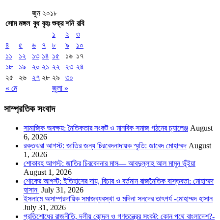
জুন ২০১৮
সোম
মঙ্গল
বুধ
বৃহঃ
শুক্র
শনি
রবি
১
২
৩
৪
৫
৬
৭
৮
৯
১০
১১
১২
১৩
১৪
১৫
১৬
১৭
১৮
১৯
২০
২১
২২
২৩
২৪
২৫
২৬
২৭
২৮
২৯
৩০
« মে
জুলা »
সাম্প্রতিক সংবাদ
সামাজিক অবক্ষয়: নৈতিকতার সংকট ও মানবিক সমাজ গঠনের চ্যালেঞ্জ
August
6, 2026
রক্তঝরা আগস্ট: জাতির জন্য চিরবেদনাদায়ক স্মৃতি: জাবেদ মোহাম্মদ
August
1, 2026
শোকাবহ আগস্ট: জাতির চিরবেদনার মাস— আবদুল্লাহ আল মামুন ভূঁইয়া
August 1, 2026
শোকের আগস্ট: ইতিহাসের দায়, বিচার ও বর্তমান রাজনৈতিক বাস্তবতা: মোহাম্মদ
হাসান
July 31, 2026
ইসলামে অসাম্প্রদায়িক সমাজব্যবস্থা ও মদিনা সনদের তাৎপর্য -মোহাম্মদ হাসান
July 31, 2026
প্রতিশোধের রাজনীতি, দলীয় কোন্দল ও গণতন্ত্রের সংকট: কোন পথে বাংলাদেশ?-