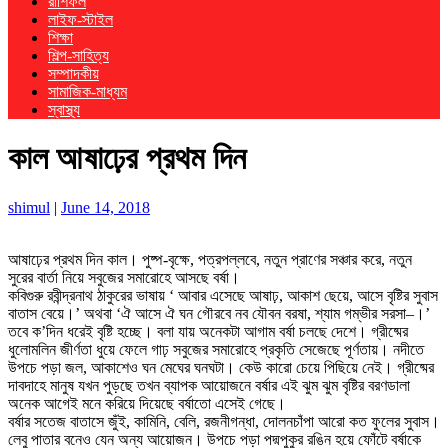
রাশিফল
লাইফ-স্টাইল
শিক্ষা
শিল্প-সাহিত্য
সম্পাদকীয়
সামাজিক-মাধ্যম
স্বাস্থ্য
কাল আষাঢ়ের প্রথম দিন
shimul
|
June 14, 2018
আষাঢ়ের প্রথম দিন কাল। পুষ্প-বৃক্ষে, পত্রপল্লবে, নতুন প্রাণের সঞ্চার করে, নতুন
সুরের বার্তা নিয়ে সবুজের সমারোহে আসছে বর্ষা।
কবিগুরু রবীন্দ্রনাথ ঠাকুরের ভাষায় ‘ আবার এসেছে আষাঢ়, আকাশ ছেয়ে, আসে বৃষ্টির সুবাস
বাতাস বেয়ে।’ অথবা ‘ঐ আসে ঐ ঘন গৌরবে নব যৌবন বরষা, শ্যাম গম্ভীর সরসা–।’
তবে ক’দিন ধরেই বৃষ্টি হচ্ছে। বলা যায় অনেকটা আগাম বর্ষা চলছে দেশে। গ্রীষ্মের
ধুলোমলিন জীর্ণতা ধুয়ে ফেলে গাঢ় সবুজের সমারোহে প্রকৃতি সেজেছে পূর্ণতায়। নদীতে
উপচে পড়া জল, আকাশেও ঘন মেঘের ঘনঘটা। কেউ কারো চেয়ে পিছিয়ে নেই। গ্রীষ্মের
দাবদাহে মানুষ যখন পুড়ছে তখন ব্যাপক আয়োজনে বর্ষার এই ঝুম ঝুম বৃষ্টির বরণডালা
অনেক আগেই মনে করিয়ে দিয়েছে বর্ষাতো এসেই গেছে।
বর্ষার সতেজ বাতাসে জুঁই, কামিনি, বেলি, রজনীগন্ধা, দোলনচাঁপা আরো কত ফুলের সুবাস।
লেবু পাতার বনেও যেন অন্য আয়োজন। উপচে পড়া পদ্মপুকুর রঙিন হয়ে ফোঁটে বর্ষাকে