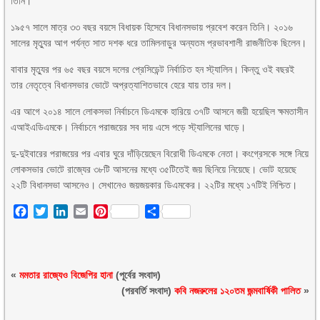
তিনি।
১৯৫৭ সালে মাত্র ৩৩ বছর বয়সে বিধায়ক হিসেবে বিধানসভায় প্রবেশ করেন তিনি। ২০১৬
সালের মৃতু্যর আগ পর্যন্ত সাত দশক ধরে তামিলনাড়ুর অন্যতম প্রভাবশালী রাজনীতিক ছিলেন।
বাবার মৃত্যুর পর ৬৫ বছর বয়সে দলের প্রেসিডেন্ট নির্বাচিত হন স্ট্যালিন। কিন্তু ওই বছরই
তার নেতৃত্বে বিধানসভার ভোটে অপ্রত্যাশিতভাবে হেরে যায় তার দল।
এর আগে ২০১৪ সালে লোকসভা নির্বাচনে ডিএমকে হারিয়ে ৩৭টি আসনে জয়ী হয়েছিল ক্ষমতাসীন
এআইএডিএমকে। নির্বাচনে পরাজয়ের সব দায় এসে পড়ে স্ট্যালিনের ঘাড়ে।
দু-দুইবারের পরাজয়ের পর এবার ঘুরে দাঁড়িয়েছেন বিরোধী ডিএমকে নেতা। কংগ্রেসকে সঙ্গে নিয়ে
লোকসভার ভোটে রাজ্যের ৩৮টি আসনের মধ্যে ৩৫টিতেই জয় ছিনিয়ে নিয়েছে। ভোট হয়েছে
২২টি বিধানসভা আসনেও। সেখানেও জয়জয়কার ডিএমকের। ২২টির মধ্যে ১৭টিই নিশ্চিত।
Facebook
Twitter
LinkedIn
Email
Pinterest
Share
«
মমতার রাজ্যেও বিজেপির হানা
(পূর্বের সংবাদ)
(পরবর্তি সংবাদ)
কবি নজরুলের ১২০তম জন্মবার্ষিকী পালিত
»