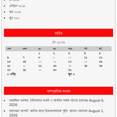
এপ্রিল ২০১৮
মার্চ ২০১৮
জুন ২২২
তারিখ
মে ২০১৯
সোম
মঙ্গল
বুধ
বৃহঃ
শুক্র
শনি
রবি
১
২
৩
৪
৫
৬
৭
৮
৯
১০
১১
১২
১৩
১৪
১৫
১৬
১৭
১৮
১৯
২০
২১
২২
২৩
২৪
২৫
২৬
২৭
২৮
২৯
৩০
৩১
« এপ্রি
জুন »
সাম্প্রতিক সংবাদ
সামাজিক অবক্ষয়: নৈতিকতার সংকট ও মানবিক সমাজ গঠনের চ্যালেঞ্জ
August 6,
2026
রক্তঝরা আগস্ট: জাতির জন্য চিরবেদনাদায়ক স্মৃতি: জাবেদ মোহাম্মদ
August 1,
2026