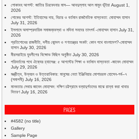
শোকাবহ আগস্ট: জাতির চিরবেদনার মাস— আবদুল্লাহ আল মামুন ভূঁইয়া
August 1,
2026
শোকের আগস্ট: ইতিহাসের দায়, বিচার ও বর্তমান রাজনৈতিক বাস্তবতা: মোহাম্মদ হাসান
July 31, 2026
ইসলামে অসাম্প্রদায়িক সমাজব্যবস্থা ও মদিনা সনদের তাৎপর্য -মোহাম্মদ হাসান
July 31,
2026
প্রতিশোধের রাজনীতি, দলীয় কোন্দল ও গণতন্ত্রের সংকট: কোন পথে বাংলাদেশ?-মোহাম্মদ
হাসান
July 30, 2026
মীরসরাইয়ে যুবলীগের বিক্ষোভ মিছিল অনুষ্ঠিত
July 30, 2026
পরিবর্তনের পথে ঐক্যের চ্যালেঞ্জ: ৫ আগস্টের শিক্ষা ও বর্তমান বাস্তবতা -জাবেদ মোহাম্মদ
July 29, 2026
মন্ত্রীত্ব, উন্নয়ন ও উত্তরাধিকার: মানুষের নেতা ইঞ্জিনিয়ার মোশাররফ হোসেন-পর্ব–৭
(সমাপনী)
July 16, 2026
মানবতার সেবায় জাবেদ মোহাম্মদ: দক্ষিণ চট্টগ্রামে বন্যাদুর্গতদের মাঝে রান্না করা খাবার
বিতরণ
July 16, 2026
PAGES
#4582 (no title)
Gallery
Sample Page