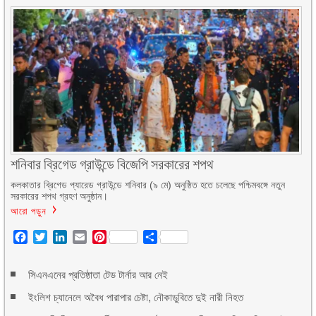
শনিবার ব্রিগেড গ্রাউন্ডে বিজেপি সরকারের শপথ
কলকাতার ব্রিগেড প্যারেড গ্রাউন্ডে শনিবার (৯ মে) অনুষ্ঠিত হতে চলেছে পশ্চিমবঙ্গে নতুন
সরকারের শপথ গ্রহণ অনুষ্ঠান।
আরো পড়ুন
Facebook
Twitter
LinkedIn
Email
Pinterest
Share
সিএনএনের প্রতিষ্ঠাতা টেড টার্নার আর নেই
ইংলিশ চ্যানেলে অবৈধ পারাপার চেষ্টা, নৌকাডুবিতে দুই নারী নিহত