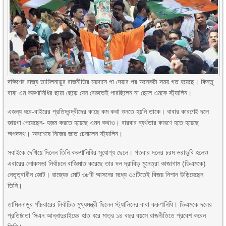
দক্ষিণের রাজ্য তামিলনাড়ুর রাজনীতির ময়দানে পা দেয়ার পর অনেকটা সময় গত হয়েছে। কিন্তু
বাবা এম করুণানিধির ছায়া ছেড়ে যেন বেরুতেই পারছিলেন না ছেলে এমকে স্ট্যালিন।
এজন্য ঘরে-বাইরের প্রতিদ্বন্দ্বীদের কাছে কম কথা শুনতে হয়নি তাকে। বাবার কারণেই দলে
জায়গা পেয়েছেন- হজম করতে হয়েছে এমন কথাও। বারবার ব্যর্থতার কারণে হতে হয়েছে
অপদস্থ। অবশেষে নিজের জাত চেনালেন স্ট্যালিন।
সবাইকে দেখিয়ে দিলেন তিনি করুণানিধির সুযোগ্য ছেলে। গতবার দলের চরম ভরাডুবি হলেও
এবারের লোকসভা নির্বাচনে বাজিমাত করেছে তার দল দ্রাবিড় মুনেত্রা কাজাগাম (ডিএমকে)
নেতৃত্বাধীন জোট। রাজ্যের মোট ৩৮টি আসনের মধ্যে ৩৫টিতেই বিজয় নিশান উড়িয়েছেন
তিনি।
তামিলনাড়ুর পাঁচবারের নির্বাচিত মুখ্যমন্ত্রী ছিলেন স্ট্যালিনের বাবা করুণানিধি। ডিএমকে দলের
প্রতিষ্ঠাতা সিএন আন্নাদুরাইয়ের হাত ধরে মাত্র ১৪ বছর বয়সে রাজনীতিতে প্রবেশ করেন