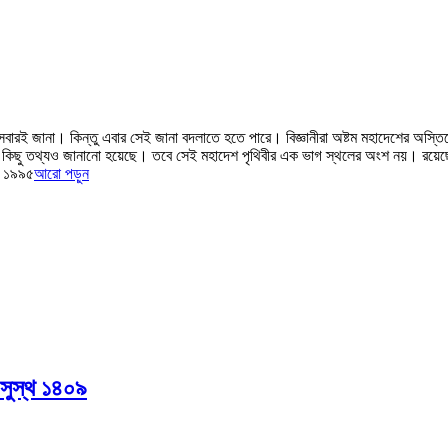
রই জানা। কিন্তু এবার সেই জানা বদলাতে হতে পারে। বিজ্ঞানীরা অষ্টম মহাদেশের অস্তি
রো কিছু তথ্যও জানানো হয়েছে। তবে সেই মহাদেশ পৃথিবীর এক ভাগ স্থলের অংশ নয়। রয়ে
য়ে ১৯৯৫
আরো পড়ুন
সুস্থ ১৪০৯