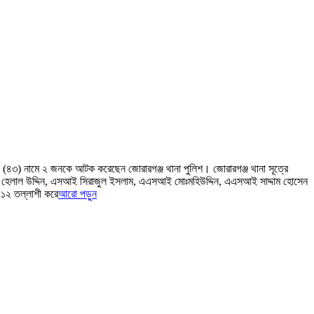
 (৪৩) নামে ২ জনকে আটক করেছেন জোরারগঞ্জ থানা পুলিশ। জোরারগঞ্জ থানা সূত্রে
হম্মদ হেলাল উদ্দিন, এসআই সিরাজুল ইসলাম, এএসআই মোঃমহিউদ্দিন, এএসআই সাদ্দাম হোসেন
৯৭১২ তল্লাশী করে
আরো পড়ুন