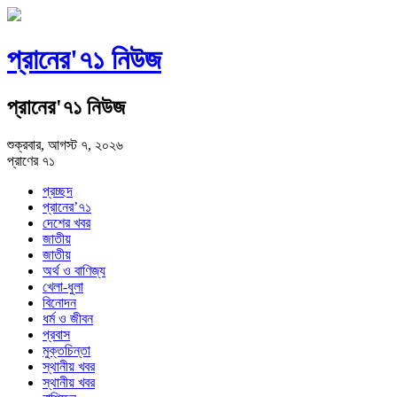
প্রানের'৭১ নিউজ
প্রানের'৭১ নিউজ
শুক্রবার, আগস্ট ৭, ২০২৬
প্রাণের ৭১
প্রচ্ছদ
প্রানের’৭১
দেশের খবর
জাতীয়
জাতীয়
অর্থ ও বাণিজ্য
খেলা-ধুলা
বিনোদন
ধর্ম ও জীবন
প্রবাস
মুক্তচিন্তা
স্থানীয় খবর
স্থানীয় খবর