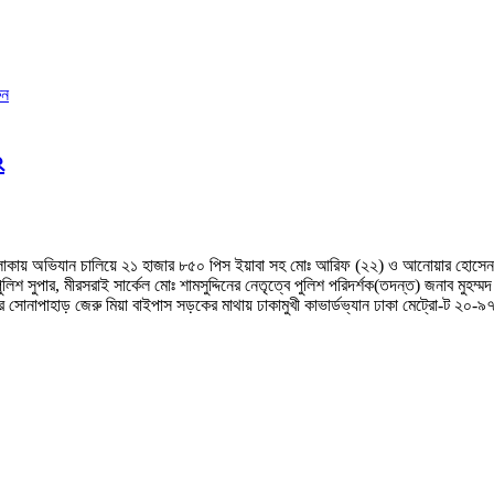
ুন
২
ড় এলাকায় অভিযান চালিয়ে ২১ হাজার ৮৫০ পিস ইয়াবা সহ মোঃ আরিফ (২২) ও আনোয়ার হোসেন
িশ সুপার, মীরসরাই সার্কেল মোঃ শামসুদ্দিনের নেতৃত্বে পুলিশ পরিদর্শক(তদন্ত) জনাব মু
তর সোনাপাহাড় জেরু মিয়া বাইপাস সড়কের মাথায় ঢাকামুখী কাভার্ডভ্যান ঢাকা মেট্রো-ট ২০-