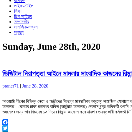
রাশিফল
লাইফ-স্টাইল
শিক্ষা
শিল্প-সাহিত্য
সম্পাদকীয়
সামাজিক-মাধ্যম
স্বাস্থ্য
Sunday, June 28th, 2020
ডিজিটাল নিরাপত্তা আইনে মামলায় সাংবাদিক কাজলের রিমান
praner71
|
June 28, 2020
আওয়ামী লীগের বিভিন্ন নেতা ও মন্ত্রীদের বিরুদ্ধে মানহানিকর বক্তব্য সামাজিক যোগায
আদালত। রোববার ঢাকা মহানগর হাকিম (ভার্চুয়াল আদালত) দেবদাস চন্দ্র অধিকারী শুনানি শ
তদন্তের জন্য তার বিরুদ্ধে ১০ দিনের রিমান্ড আবেদন করে মামলার তদন্তকারী কর্মকর্তা 
Facebook