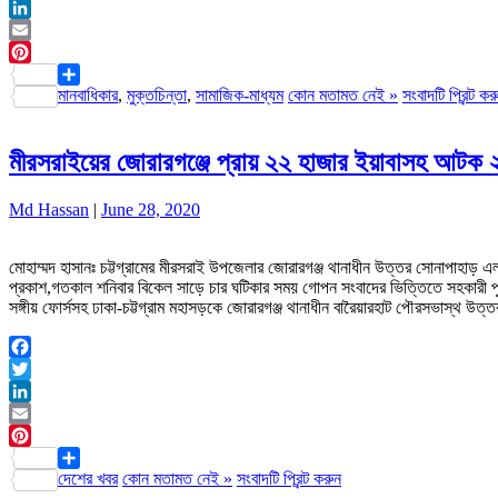
Twitter
LinkedIn
Email
Pinterest
মানবাধিকার
,
মুক্তচিন্তা
,
সামাজিক-মাধ্যম
কোন মতামত নেই »
সংবাদটি প্রিন্ট কর
Share
মীরসরাইয়ের জোরারগঞ্জে প্রায় ২২ হাজার ইয়াবাসহ আটক 
Md Hassan
|
June 28, 2020
মোহাম্মদ হাসানঃ চট্টগ্রামের মীরসরাই উপজেলার জোরারগঞ্জ থানাধীন উত্তর সোনাপাহা
প্রকাশ,গতকাল শনিবার বিকেল সাড়ে চার ঘটিকার সময় গোপন সংবাদের ভিত্তিতে সহকারী পুল
সঙ্গীয় ফোর্সসহ ঢাকা-চট্টগ্রাম মহাসড়কে জোরারগঞ্জ থানাধীন বারৈয়ারহাট পৌরসভাস্থ উত্
Facebook
Twitter
LinkedIn
Email
Pinterest
দেশের খবর
কোন মতামত নেই »
সংবাদটি প্রিন্ট করুন
Share