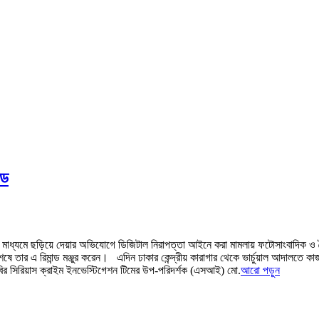
্ড
োগ মাধ্যমে ছড়িয়ে দেয়ার অভিযোগে ডিজিটাল নিরাপত্তা আইনে করা মামলায় ফটোসাংবাদিক ও দ
েষে তার এ রিমান্ড মঞ্জুর করেন। এদিন ঢাকার কেন্দ্রীয় কারাগার থেকে ভার্চুয়াল আদালতে ক
ডিবির সিরিয়াস ক্রাইম ইনভেস্টিগেশন টিমের উপ-পরিদর্শক (এসআই) মো.
আরো পড়ুন