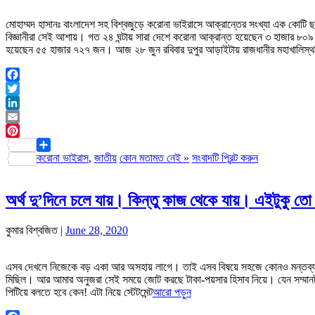
মোহাম্মদ হাসানঃ বাংলাদেশ সহ বিশ্বজুড়ে করোনা ভাইরাসে আক্রান্তের সংখ্যা এক কোটি ছ
বিজ্ঞানীরা সেই আশায়। গত ২৪ ঘন্টায় সারা দেশে করোনা আক্রান্ত হয়েছেন ৩ হাজার ৮০
হয়েছেন ৫৫ হাজার ৭২৭ জন। আজ ২৮ জুন রবিবার দুপুর আড়াইটায় রাজধানীর মহাখালিস্থ
Facebook
Twitter
LinkedIn
Email
Pinterest
করোনা ভাইরাস
,
জাতীয়
কোন মতামত নেই »
সংবাদটি প্রিন্ট করুন
Share
অর্থ দু’দিনে চলে যায়। কিন্তু কাজ থেকে যায়। এইটুকু ত
কুমার বিশ্বজিত |
June 28, 2020
এসব দেখলে নিজেকে বড় একা আর অসহায় লাগে। তাই এসব বিষয়ে সহজে কোনও মন্তব্য করি
মিছিল। আর আমার অনুজরা সেই সময়ে জোট করছে টাকা-পয়সার হিসাব নিয়ে। যেন সম্মানটা গৌণ
পিটিয়ে বলতে হবে কেন! এটা নিয়ে স্টেটমেন্ট
আরো পড়ুন