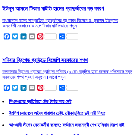
ইউনূস আমলে টিকার ঘাটতি হামের প্রাদুর্ভাবের বড় কারণ
বাংলাদেশে হামের সাম্প্রতিক প্রাদুর্ভাবের বড় কারণ হিসেবে ড. মুহাম্মদ ইউনূসের
অন্তর্বর্তী সরকারের আমলে টিকার ঘাটতি
আরো পড়ুন
Facebook
Twitter
LinkedIn
Email
Pinterest
Share
শনিবার ব্রিগেড গ্রাউন্ডে বিজেপি সরকারের শপথ
কলকাতার ব্রিগেড প্যারেড গ্রাউন্ডে শনিবার (৯ মে) অনুষ্ঠিত হতে চলেছে পশ্চিমবঙ্গে নতুন
সরকারের শপথ গ্রহণ অনুষ্ঠান।
আরো পড়ুন
Facebook
Twitter
LinkedIn
Email
Pinterest
Share
সিএনএনের প্রতিষ্ঠাতা টেড টার্নার আর নেই
ইংলিশ চ্যানেলে অবৈধ পারাপার চেষ্টা, নৌকাডুবিতে দুই নারী নিহত
আওয়ামী লীগের নেতাকর্মীরা বলেছে: বর্তমানে জননেত্রী শেখ হাসিনার বিকল্প নাই