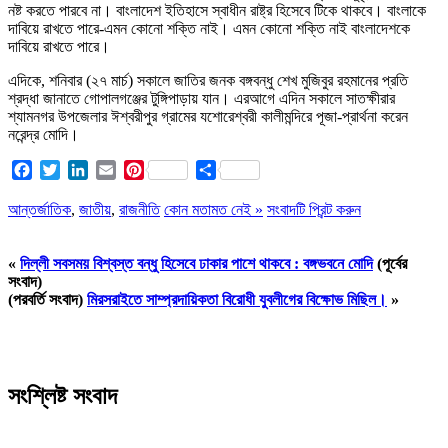
নষ্ট করতে পারবে না। বাংলাদেশ ইতিহাসে স্বাধীন রাষ্ট্র হিসেবে টিকে থাকবে। বাংলাকে
দাবিয়ে রাখতে পারে-এমন কোনো শক্তি নাই। এমন কোনো শক্তি নাই বাংলাদেশকে
দাবিয়ে রাখতে পারে।
এদিকে, শনিবার (২৭ মার্চ) সকালে জাতির জনক বঙ্গবন্ধু শেখ মুজিবুর রহমানের প্রতি
শ্রদ্ধা জানাতে গোপালগঞ্জের টুঙ্গিপাড়ায় যান। এরআগে এদিন সকালে সাতক্ষীরার
শ্যামনগর উপজেলার ঈশ্বরীপুর গ্রামের যশোরেশ্বরী কালীমন্দিরে পূজা-প্রার্থনা করেন
নরেন্দ্র মোদি।
Facebook
Twitter
LinkedIn
Email
Pinterest
Share
আন্তর্জাতিক
,
জাতীয়
,
রাজনীতি
কোন মতামত নেই »
সংবাদটি প্রিন্ট করুন
«
দিল্লী সবসময় বিশ্বস্ত বন্ধু হিসেবে ঢাকার পাশে থাকবে : বঙ্গভবনে মোদি
(পূর্বের
সংবাদ)
(পরবর্তি সংবাদ)
মিরসরাইতে সাম্প্রদায়িকতা বিরোধী যুবলীগের বিক্ষোভ মিছিল।
»
সংশ্লিষ্ট সংবাদ