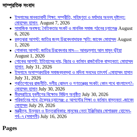
সাম্প্রতিক সংবাদ
ইসলামের মানবতাবাদী শিক্ষা: সম্প্রীতি, সহিষ্ণুতা ও মর্যাদার অনন্য দৃষ্টান্ত:
মোহাম্মদ হাসান
August 7, 2026
সামাজিক অবক্ষয়: নৈতিকতার সংকট ও মানবিক সমাজ গঠনের চ্যালেঞ্জ
August
6, 2026
রক্তঝরা আগস্ট: জাতির জন্য চিরবেদনাদায়ক স্মৃতি: জাবেদ মোহাম্মদ
August
1, 2026
শোকাবহ আগস্ট: জাতির চিরবেদনার মাস— আবদুল্লাহ আল মামুন ভূঁইয়া
August 1, 2026
শোকের আগস্ট: ইতিহাসের দায়, বিচার ও বর্তমান রাজনৈতিক বাস্তবতা: মোহাম্মদ
হাসান
July 31, 2026
ইসলামে অসাম্প্রদায়িক সমাজব্যবস্থা ও মদিনা সনদের তাৎপর্য -মোহাম্মদ হাসান
July 31, 2026
প্রতিশোধের রাজনীতি, দলীয় কোন্দল ও গণতন্ত্রের সংকট: কোন পথে বাংলাদেশ?-
মোহাম্মদ হাসান
July 30, 2026
মীরসরাইয়ে যুবলীগের বিক্ষোভ মিছিল অনুষ্ঠিত
July 30, 2026
পরিবর্তনের পথে ঐক্যের চ্যালেঞ্জ: ৫ আগস্টের শিক্ষা ও বর্তমান বাস্তবতা -জাবেদ
মোহাম্মদ
July 29, 2026
মন্ত্রীত্ব, উন্নয়ন ও উত্তরাধিকার: মানুষের নেতা ইঞ্জিনিয়ার মোশাররফ হোসেন-
পর্ব–৭ (সমাপনী)
July 16, 2026
Pages