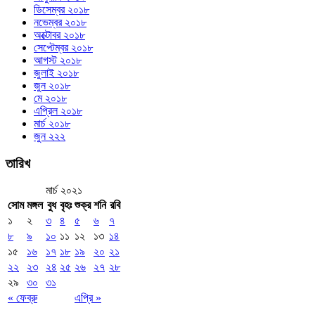
ডিসেম্বর ২০১৮
নভেম্বর ২০১৮
অক্টোবর ২০১৮
সেপ্টেম্বর ২০১৮
আগস্ট ২০১৮
জুলাই ২০১৮
জুন ২০১৮
মে ২০১৮
এপ্রিল ২০১৮
মার্চ ২০১৮
জুন ২২২
তারিখ
মার্চ ২০২১
সোম
মঙ্গল
বুধ
বৃহঃ
শুক্র
শনি
রবি
১
২
৩
৪
৫
৬
৭
৮
৯
১০
১১
১২
১৩
১৪
১৫
১৬
১৭
১৮
১৯
২০
২১
২২
২৩
২৪
২৫
২৬
২৭
২৮
২৯
৩০
৩১
« ফেব্রু
এপ্রি »