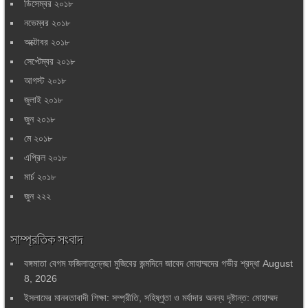
ডিসেম্বর ২০১৮
নভেম্বর ২০১৮
অক্টোবর ২০১৮
সেপ্টেম্বর ২০১৮
আগস্ট ২০১৮
জুলাই ২০১৮
জুন ২০১৮
মে ২০১৮
এপ্রিল ২০১৮
মার্চ ২০১৮
জুন ২২২
সাম্প্রতিক সংবাদ
বঙ্গমাতা বেগম ফজিলাতুন্নেছা মুজিবের জন্মদিনে জাবেদ মোহাম্মদের গভীর শ্রদ্ধা
August
8, 2026
ইসলামের মানবতাবাদী শিক্ষা: সম্প্রীতি, সহিষ্ণুতা ও মর্যাদার অনন্য দৃষ্টান্ত: মোহাম্মদ