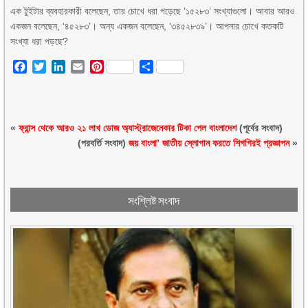
এক টুইটার ব্যবহারকারী বলেছেন, তার চোখে ধরা পড়েছে ‘১৫২৮৩’ সংখ্যাগুলো। আবার আরও
একজন বলেছেন, ‘৪৫২৮৩’। অন্য একজন বলেছেন, ‘৩৪৫২৮৩৯’। আপনার চোখে কতকটি
সংখ্যা ধরা পড়ছে?
Facebook
Twitter
LinkedIn
Email
Pinterest
Share
«
ফ্রান্স থেকে আরও ২১ লাখ ডোজ অ্যাস্ট্রাজেনেকার টিকা পেল বাংলাদেশ
(পূর্বের সংবাদ)
(পরবর্তি সংবাদ)
জয় বাংলা’ জাতীয় স্লোগান করতে শিগগিরই প্রজ্ঞাপন
»
সংশ্লিষ্ট সংবাদ