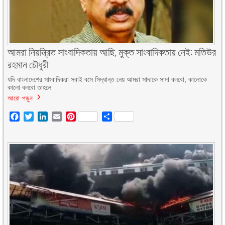
আমরা নিয়ন্ত্রিত সাংবাদিকতায় আছি, মুক্ত সাংবাদিকতায় নেই: মতিউর
রহমান চৌধুরী
যদি বাংলাদেশের সাংবাদিকরা সবাই বসে সিদ্ধান্ত নেয় আমরা সাদাকে সাদা বলবো, কালোকে
কালো বলবো তাহলে
আরো পড়ুন
Facebook
Twitter
LinkedIn
Email
Pinterest
Share