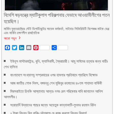
বিদেশি ষড়যন্ত্রে ম্যাটিকুলাস পরিকল্পনায় যেভাবে আওয়ামীলীগের পতন
হয়েছিল।
মার্কিন যুক্তরাষ্ট্রের স্টেট ডিপার্টমেন্টের সাবেক কর্মকর্তা, সাইবার সিকিরিউটি বিশেষজ্ঞ মাইক বেঞ্জ
এবং মার্কিন রক্ষণশীল রাজনৈতিক
আরো পড়ুন
Facebook
Twitter
LinkedIn
Email
Pinterest
Share
ইউনূস মাস্টারমাইন্ড, খুনি, ফ্যাসিবাদী, স্বৈরাচারী। আবু সাঈদের হত্যার জন্য দায়ীঃ
শেখ হাসিনা
বাংলাদেশে সংখ্যালঘু সম্প্রদায়ের ওপর হামলার প্রতিবাদে প্যারিসে বিক্ষোভ
আজ জাতীয় শোক দিবস, বঙ্গবন্ধু শেখ মুজিবুর রহমানের ৪৮তম শাহাদত বার্ষিকী
মিরসরাইতে চিনকি আস্তানায় আন্তঃ নগর রেল পরিষেবার দাবি জানালেন আনিস
আলমগীর।
সরোয়ার্দি উদ্যানের গাছের জন্যে অহেতুক কান্নাকাটি-লুৎফর রহমান রিটন
২ টাকা বিদ্যুৎ বিল বাকিঃ চট্টগ্রামে যে কাজ করলো বিদ্যুৎ বিভাগ!