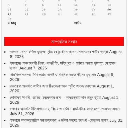
১
২
৩
৪
৫
৬
৭
৮
৯
১০
১১
১২
১৩
১৪
১৫
১৬
১৭
১৮
১৯
২০
২১
২২
২৩
২৪
২৫
২৬
২৭
২৮
« জানু
মার্চ »
সাম্প্রতিক সংবাদ
বঙ্গমাতা বেগম ফজিলাতুন্নেছা মুজিবের জন্মদিনে জাবেদ মোহাম্মদের গভীর শ্রদ্ধা
August
8, 2026
ইসলামের মানবতাবাদী শিক্ষা: সম্প্রীতি, সহিষ্ণুতা ও মর্যাদার অনন্য দৃষ্টান্ত: মোহাম্মদ
হাসান
August 7, 2026
সামাজিক অবক্ষয়: নৈতিকতার সংকট ও মানবিক সমাজ গঠনের চ্যালেঞ্জ
August 6,
2026
রক্তঝরা আগস্ট: জাতির জন্য চিরবেদনাদায়ক স্মৃতি: জাবেদ মোহাম্মদ
August 1,
2026
শোকাবহ আগস্ট: জাতির চিরবেদনার মাস— আবদুল্লাহ আল মামুন ভূঁইয়া
August 1,
2026
শোকের আগস্ট: ইতিহাসের দায়, বিচার ও বর্তমান রাজনৈতিক বাস্তবতা: মোহাম্মদ হাসান
July 31, 2026
ইসলামে অসাম্প্রদায়িক সমাজব্যবস্থা ও মদিনা সনদের তাৎপর্য -মোহাম্মদ হাসান
July 31,
2026