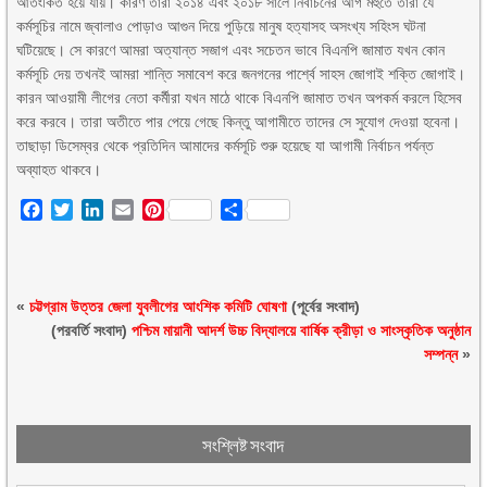
আতংকিত হয়ে যায়। কারণ তারা ২০১৪ এবং ২০১৮ সালে নির্বাচনের আগ মহুর্তে তারা যে
কর্মসূচির নামে জ্বালাও পোড়াও আগুন দিয়ে পুড়িয়ে মানুষ হত্যাসহ অসংখ্য সহিংস ঘটনা
ঘটিয়েছে। সে কারণে আমরা অত্যান্ত সজাগ এবং সচেতন ভাবে বিএনপি জামাত যখন কোন
কর্মসূচি দেয় তখনই আমরা শান্তি সমাবেশ করে জনগনের পার্শ্বে সাহস জোগাই শক্তি জোগাই।
কারন আওয়ামী লীগের নেতা কর্মীরা যখন মাঠে থাকে বিএনপি জামাত তখন অপকর্ম করলে হিসেব
করে করবে। তারা অতীতে পার পেয়ে গেছে কিন্তু আগামীতে তাদের সে সুযোগ দেওয়া হবেনা।
তাছাড়া ডিসেম্বর থেকে প্রতিদিন আমাদের কর্মসূচি শুরু হয়েছে যা আগামী নির্বাচন পর্যন্ত
অব্যাহত থাকবে।
Facebook
Twitter
LinkedIn
Email
Pinterest
Share
«
চট্টগ্রাম উত্তর জেলা যুবলীগের আংশিক কমিটি ঘোষণা
(পূর্বের সংবাদ)
(পরবর্তি সংবাদ)
পশ্চিম মায়ানী আদর্শ উচ্চ বিদ্যালয়ে বার্ষিক ক্রীড়া ও সাংস্কৃতিক অনুষ্ঠান
সম্পন্ন
»
সংশ্লিষ্ট সংবাদ