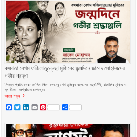
বঙ্গমাতা বেগম ফজিলাতুন্নেছা মুজিবের জন্মদিনে জাবেদ মোহাম্মদের
গভীর শ্রদ্ধা
নিজস্ব প্রতিবেদক: জাতির পিতা বঙ্গবন্ধু শেখ মুজিবুর রহমানের সহধর্মিণী, বাঙালির মুক্তি ও
স্বাধীনতা সংগ্রামের নেপথ্যের
আরো পড়ুন
Facebook
Twitter
LinkedIn
Email
Pinterest
Share