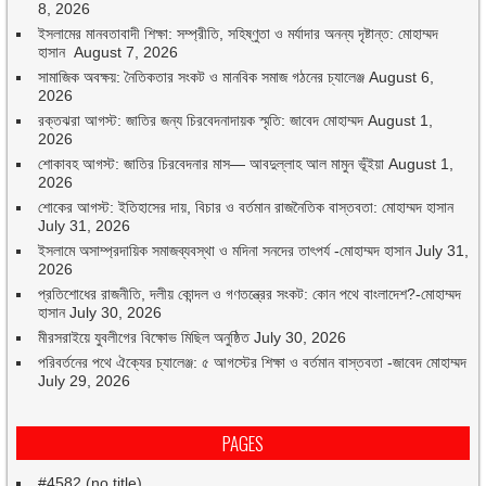
8, 2026
ইসলামের মানবতাবাদী শিক্ষা: সম্প্রীতি, সহিষ্ণুতা ও মর্যাদার অনন্য দৃষ্টান্ত: মোহাম্মদ
হাসান
August 7, 2026
সামাজিক অবক্ষয়: নৈতিকতার সংকট ও মানবিক সমাজ গঠনের চ্যালেঞ্জ
August 6,
2026
রক্তঝরা আগস্ট: জাতির জন্য চিরবেদনাদায়ক স্মৃতি: জাবেদ মোহাম্মদ
August 1,
2026
শোকাবহ আগস্ট: জাতির চিরবেদনার মাস— আবদুল্লাহ আল মামুন ভূঁইয়া
August 1,
2026
শোকের আগস্ট: ইতিহাসের দায়, বিচার ও বর্তমান রাজনৈতিক বাস্তবতা: মোহাম্মদ হাসান
July 31, 2026
ইসলামে অসাম্প্রদায়িক সমাজব্যবস্থা ও মদিনা সনদের তাৎপর্য -মোহাম্মদ হাসান
July 31,
2026
প্রতিশোধের রাজনীতি, দলীয় কোন্দল ও গণতন্ত্রের সংকট: কোন পথে বাংলাদেশ?-মোহাম্মদ
হাসান
July 30, 2026
মীরসরাইয়ে যুবলীগের বিক্ষোভ মিছিল অনুষ্ঠিত
July 30, 2026
পরিবর্তনের পথে ঐক্যের চ্যালেঞ্জ: ৫ আগস্টের শিক্ষা ও বর্তমান বাস্তবতা -জাবেদ মোহাম্মদ
July 29, 2026
PAGES
#4582 (no title)