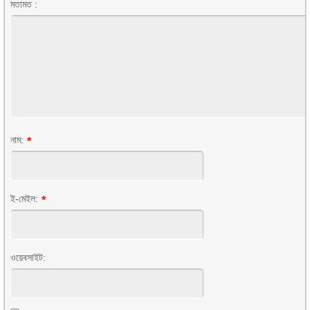
মতামত :
নাম:
*
ই-মেইল:
*
ওয়েবসাইট: