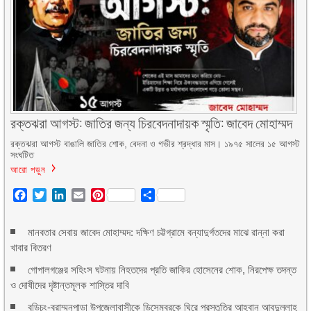
রক্তঝরা আগস্ট: জাতির জন্য চিরবেদনাদায়ক স্মৃতি: জাবেদ মোহাম্মদ
রক্তঝরা আগস্ট বাঙালি জাতির শোক, বেদনা ও গভীর শ্রদ্ধার মাস। ১৯৭৫ সালের ১৫ আগস্ট
সংঘটিত
আরো পড়ুন
Facebook
Twitter
LinkedIn
Email
Pinterest
Share
মানবতার সেবায় জাবেদ মোহাম্মদ: দক্ষিণ চট্টগ্রামে বন্যাদুর্গতদের মাঝে রান্না করা
খাবার বিতরণ
গোপালগঞ্জের সহিংস ঘটনায় নিহতদের প্রতি জাকির হোসেনের শোক, নিরপেক্ষ তদন্ত
ও দোষীদের দৃষ্টান্তমূলক শাস্তির দাবি
বুড়িচং-ব্রাম্মনপাড়া উপজেলাবাসীকে ডিসেম্বরকে ঘিরে প্রস্তুতির আহ্বান আবদুল্লাহ