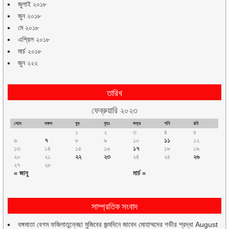
জুলাই ২০১৮
জুন ২০১৮
মে ২০১৮
এপ্রিল ২০১৮
মার্চ ২০১৮
জুন ২২২
তারিখ
ফেব্রুয়ারি ২০২৩
সোম
মঙ্গল
বুধ
বৃহঃ
শুক্র
শনি
রবি
১
২
৩
৪
৫
৬
৭
৮
৯
১০
১১
১২
১৩
১৪
১৫
১৬
১৭
১৮
১৯
২০
২১
২২
২৩
২৪
২৫
২৬
২৭
২৮
« জানু
মার্চ »
সাম্প্রতিক সংবাদ
বঙ্গমাতা বেগম ফজিলাতুন্নেছা মুজিবের জন্মদিনে জাবেদ মোহাম্মদের গভীর শ্রদ্ধা
August