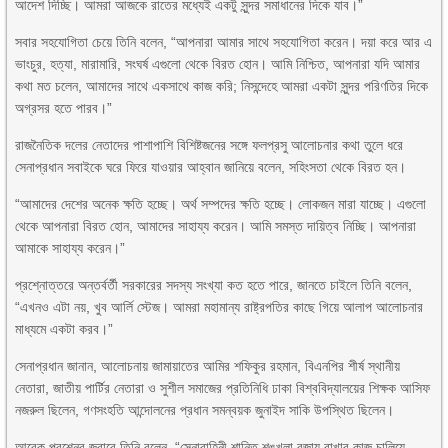
আদেশ দিচ্ছি। আমরা আজকে রাতের মধ্যেই একটু সুন্দর সমাধানের দিকে যাব।”
সবার সহযোগিতা চেয়ে তিনি বলেন, “আপনারা আমার সাথে সহযোগিতা করেন। দয়া করে আর এ
ভাংচুর, হত্যা, মারামারি, সংঘর্ষ এগুলো থেকে বিরত হোন। আমি নিশ্চিত, আপনারা যদি আমার
কথা মত চলেন, আমাদের সাথে একসাথে কাজ করি; নিসন্দেহে আমরা একটা সুন্দর পরিণতির দিকে
অগ্রসর হতে পারব।”
রাজনৈতিক দলের নেতাদের পাশাপাশি বিশিষ্টজনের সঙ্গে ফলপ্রসু আলোচনার কথা তুলে ধরে
সেনাপ্রধান সবাইকে ঘরে ফিরে যাওয়ার আহ্বান জানিয়ে বলেন, সহিংসতা থেকে বিরত হন।
“আমাদের দেশের অনেক ক্ষতি হচ্ছে। অর্থ সম্পদের ক্ষতি হচ্ছে। লোকজন মারা যাচ্ছে। এগুলো
থেকে আপনারা বিরত হোন, আমাদের সাহায্য করেন। আমি সমস্ত দায়িত্ব নিচ্ছি। আপনারা
আমাকে সাহায্য করেন।”
প্রশ্নোত্তরে অন্তর্বর্তী সরকারের সদস্য সংখ্যা কত হতে পারে, জানতে চাইলে তিনি বলেন,
“এখনও এটা নয়, খুব আর্লি স্টেজ। আমরা মহামান্য রাষ্ট্রপতির কাছে গিয়ে আলাপ আলোচনার
মাধ্যমে একটা করব।”
সেনাপ্রধান জানান, আলোচনায় জামায়াতের আমির শফিকুর রহমান, বিএনপির শীর্ষ স্থানীয়
নেতারা, জাতীয় পার্টির নেতারা ও সুশীল সমাজের প্রতিনিধি ঢাকা বিশ্ববিদ্যালয়ের শিক্ষক আসিফ
নজরুল ছিলেন, গণসংহতি আন্দোলনের প্রধান সমন্বয়ক জুনাইদ সাকি উপস্থিত ছিলেন।
আরেক প্রশ্নের জবাবে তিনি বলেন, “সেনাবাহিনী শান্তি শৃঙ্খলা বজায় রাখার কাজ চালিয়ে