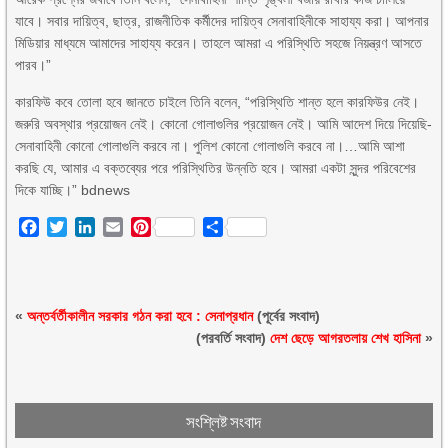
যাবে। সবার দায়িত্ব, ছাত্র, রাজনীতিক কর্মীদের দায়িত্ব সেনাবাহিনীকে সাহায্য করা। আপনার
মিডিয়ার মাধ্যমে আমাদের সাহায্য করেন। তাহলে আমরা এ পরিস্থিতি সহজে নিয়ন্ত্রণ আসতে
পারব।”
কারফিউ কবে তোলা হবে জানতে চাইলে তিনি বলেন, “পরিস্থিতি শান্ত হলে কারফিউর নেই।
জরুরি অবস্থার প্রয়োজন নেই। কোনো গোলাগুলির প্রয়োজন নেই। আমি আদেশ দিয়ে দিয়েছি-
সেনাবাহিনী কোনো গোলাগুলি করবে না। পুলিশ কোনো গোলাগুলি করবে না।…আমি আশা
করছি যে, আমার এ বক্তব্যের পরে পরিস্থিতির উন্নতি হবে। আমরা একটা সুন্দর পরিবেশের
দিকে যাচ্ছি।” bdnews
Facebook
Twitter
LinkedIn
Email
Pinterest
Share
«
অন্তর্বর্তীকালীন সরকার গঠন করা হবে : সেনাপ্রধান
(পূর্বের সংবাদ)
(পরবর্তি সংবাদ)
দেশ ছেড়ে আগরতলায় শেখ হাসিনা
»
সংশ্লিষ্ট সংবাদ