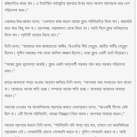
রাষ্ট্রপতির কাছে যাব। এ ইনটেরিম গর্ভমেন্টের ব্যাপারে উনার সাথে আলাপ আলোচনা করে দেশ
পরিচালনা করব।”
ওয়াকার-উজ-জামান বলেন, “একসাথে কাজ করলে আমরা সুন্দর পরিস্থিতির দিকে যাব। মারামারি
করে আর কিছু পাব না। ধ্বংসযজ্ঞ, অরাজকতা থেকে বিরত হন। সবাই মিলে সুন্দর ভবিষ্যতের
দিকে যাব। প্রতিটি হত্যার বিচার হবে।”
তিনি বলেন, “আমাদের সঙ্গে জামায়াতের আমীর, বিএনপির শীর্ষ নেতৃবৃন্দ, জাতীয় পার্টির নেতৃবৃন্দ
ছিলেন। সুশীল সমাজের পক্ষ থেকে আসিফ নজরুল ছিলেন। তারা সুন্দর একটি বার্তা দিয়েছেন।
“আমরা সুন্দর বন্দোবস্ত করেছি। সুন্দর একটা অন্তবর্তী সরকার গঠন করে সরকার পরিচালনা
করব।”
ছাত্র-জনতাকে শান্ত হওয়ার আহ্বান জানিয়ে তিনি বলেন, “আপনারা আর সংঘাতের পথে যাবেন
না। আমাদের অনেক ক্ষতি হচ্ছে। সম্পদের অনেক ক্ষতি হচ্ছে। আপনারা আমাদের সাহায্য
করেন।”
বক্তব্য দেওয়ার পর সাংবাদিকদের প্রশ্নের জবাবে সেনাপ্রধান বলেন, “আওয়ামী লীগের কেউ
ছিল না। এটি বিশেষ পরিস্থিতি, আমরা নিয়ন্ত্রণে নিয়ে আসব। আপনারা সাহায্য করেন।”
আরেক প্রশ্নের জবাবে তিনি বলেন, “পরিস্থিতি যদি শান্ত হয়ে যায়, তাহলে তো কারফিউয়ের
প্রয়োজন নেই। সেনাবাহিনী কোনো গোলাগুলি করবে না। পুলিশ গোলাগুলি করবে না। আমি