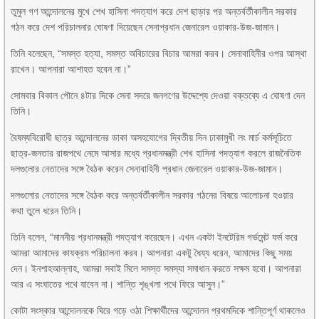
তুমুল গণ আন্দোলনের মুখে শেখ হাসিনা পদত্যাগ করে দেশ ছাড়ার পর অন্তর্বর্তীকালীন সরকার
গঠন করে দেশ পরিচালনার ঘোষণা দিয়েছেন সেনাপ্রধান জেনারেল ওয়াকার-উজ-জামান।
তিনি বলেছেন, “সমস্ত হত্যা, সমস্ত অবিচারের বিচার আমরা করব। সেনাবাহিনীর ওপর আস্থা
রাখেন। আপনারা আশাহত হবেন না।”
সোমবার বিকাল পৌনে ৪টার দিকে সেনা সদরে জনগণের উদ্দেশ্যে দেওয়া বক্তব্যে এ ঘোষণা দেন
তিনি।
বৈষম্যবিরোধী ছাত্র আন্দোলনের ডাকা অসহযোগের দ্বিতীয় দিন ঢাকামুখী লং মার্চ কর্মসূচিতে
ছাত্র-জনতার রাজপথে নেমে আসার মধ্যে প্রধানমন্ত্রী শেখ হাসিনা পদত্যাগ করলে রাজনৈতিক
দলগুলোর নেতাদের সঙ্গে বৈঠক করেন সেনাবাহিনী প্রধান জেনারেল ওয়াকার-উজ-জামান।
দলগুলোর নেতাদের সঙ্গে বৈঠক করে অন্তর্বর্তীকালীন সরকার গঠনের বিষয়ে আলোচনা হওয়ার
কথা তুলে ধরেন তিনি।
তিনি বলেন, “মাননীয় প্রধানমন্ত্রী পদত্যাগ করেছেন। এখন একটা ইনটেরিম গর্ভমেন্ট ফর্ম করে
আমরা আমাদের কাযক্রম পরিচালনা করব। আপনারা একটু ধৈয্য ধরেন, আমাদের কিছু সময়
দেন। ইনশাহআল্লাহ, আমরা সবাই মিলে সমস্ত সমস্যা সমাধান করতে সক্ষম হবো। আপনারা
আর এ সংঘাতের পথে যাবেন না। শান্তি শৃঙ্খলা পথে ফিরে আসুন।”
কোটা সংস্কার আন্দোলনকে ঘিরে গড়ে ওঠা শিক্ষার্থীদের আন্দোলন প্রথমদিকে শান্তিপূর্ণ থাকলেও