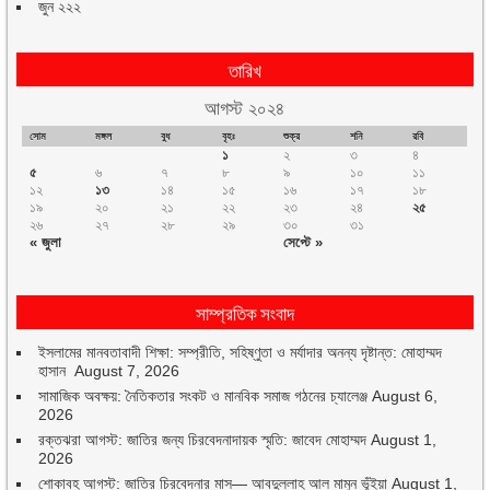
জুন ২২২
তারিখ
আগস্ট ২০২৪
সোম
মঙ্গল
বুধ
বৃহঃ
শুক্র
শনি
রবি
১
২
৩
৪
৫
৬
৭
৮
৯
১০
১১
১২
১৩
১৪
১৫
১৬
১৭
১৮
১৯
২০
২১
২২
২৩
২৪
২৫
২৬
২৭
২৮
২৯
৩০
৩১
« জুলা
সেপ্টে »
সাম্প্রতিক সংবাদ
ইসলামের মানবতাবাদী শিক্ষা: সম্প্রীতি, সহিষ্ণুতা ও মর্যাদার অনন্য দৃষ্টান্ত: মোহাম্মদ
হাসান
August 7, 2026
সামাজিক অবক্ষয়: নৈতিকতার সংকট ও মানবিক সমাজ গঠনের চ্যালেঞ্জ
August 6,
2026
রক্তঝরা আগস্ট: জাতির জন্য চিরবেদনাদায়ক স্মৃতি: জাবেদ মোহাম্মদ
August 1,
2026
শোকাবহ আগস্ট: জাতির চিরবেদনার মাস— আবদুল্লাহ আল মামুন ভূঁইয়া
August 1,