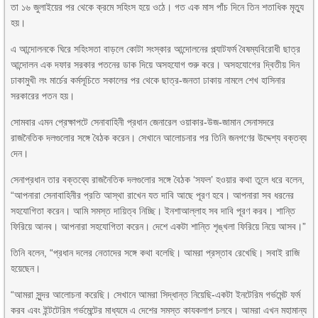
তা ১৬ জুলাইয়ের পর থেকে ক্রমে সহিংস হয়ে ওঠে। গত এক মাস পাঁচ দিনে তিন শতাধিক মৃত্যু
হয়।
এ আন্দোলনকে ঘিরে সহিংসতা বাড়লে কোটা সংস্কার আন্দোলনের প্ল্যাটফর্ম বৈষম্যবিরোধী ছাত্র
আন্দোলন এক দফার সরকার পতনের ডাক দিয়ে অসহযোগ শুরু করে। অসহযোগের দ্বিতীয় দিন
ঢাকামুখী লং মার্চের কর্মসূচিতে সকালের পর থেকে ছাত্র-জনতা ঢাকায় নামলে শেখ হাসিনার
সরকারের পতন হয়।
সোমবার এমন প্রেক্ষাপটে সেনাবাহিনী প্রধান জেনারেল ওয়াকার-উজ-জামান সেনাসদরে
রাজনৈতিক দলগুলোর সঙ্গে বৈঠক করেন। সেখানে আলোচনার পর তিনি জনগণের উদ্দেশ্য বক্তব্য
দেন।
সেনাপ্রধান তার বক্তব্যে রাজনৈতিক দলগুলোর সঙ্গে বৈঠক ‘সফল’ হওয়ার কথা তুলে ধরে বলেন,
“আপনারা সেনাবাহিনীর প্রতি আস্থা রাখেন যত দাবি আছে পূরণ হবে। আপনারা সব ধরনের
সহযোগিতা করেন। আমি সমস্ত দায়িত্ব নিচ্ছি। ইনশাআল্লাহ সব দাবি পূরণ করব। শান্তি
ফিরিয়ে আনব। আপনারা সহযোগিতা করেন। দেশে একটা শান্তি শৃঙ্খলা ফিরিয়ে নিয়ে আসব।”
তিনি বলেন, “প্রধান দলের নেতাদের সঙ্গে কথা বলেছি। আমরা প্রস্তাব রেখেছি। সবাই রাজি
হয়েছেন।
“আমরা সুন্দর আলোচনা করেছি। সেখানে আমরা সিদ্ধান্ত নিয়েছি-একটা ইনটেরিম গর্ভমেন্ট ফর্ম
করব এবং ইন্টটেরিম গর্ভমেন্টের মাধ্যমে এ দেশের সমস্ত কাযকলাপ চলবে। আমরা এখন মহামান্য