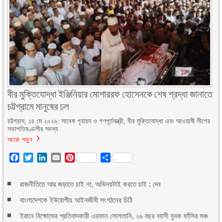
বীর মুক্তিযোদ্ধা ইঞ্জিনিয়ার মোশাররফ হোসেনকে শেষ শ্রদ্ধা জানাতে
চট্টগ্রামে মানুষের ঢল
চট্টগ্রাম, ১৪ মে ২০২৬: সাবেক গৃহায়ন ও গণপূর্তমন্ত্রী, বীর মুক্তিযোদ্ধা এবং আওয়ামী লীগের
সভাপতিমণ্ডলীর সদস্য
আরো পড়ুন
Facebook
Twitter
LinkedIn
Email
Pinterest
Share
রাজনীতিতে আর জড়াতে চাই না, অভিনয়টাই করতে চাই : দেব
বাংলাদেশকে ইউরোপীয় আইনজীবী সংগঠনের চিঠি
ইরানে বিক্ষোভের প্রতিবাদকারী এরফান সোলতানি, ২৬ বছর বয়সী যুবক ফাঁসির মঞ্চ