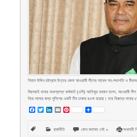
গিয়াস উদ্দিন চট্টগ্রাম উত্তর জেলা আওয়ামী লীগের সাবেক সহ-সভাপতি ও মীর
মিরসরাই থানার ভারপ্রাপ্ত কর্মকর্তা (ওসি) আতিকুর রহমান বলেন, আওয়ামী লীগ
নিয়ে আসার জন্য পুলিশের একটি টিম ঢাকায় রওনা হয়েছে। তার বিরুদ্ধে থানায় 
Facebook
Twitter
LinkedIn
Email
Pinterest
Share
রাজনীতি
কোন মতামত নেই »
সংবাদটি প্