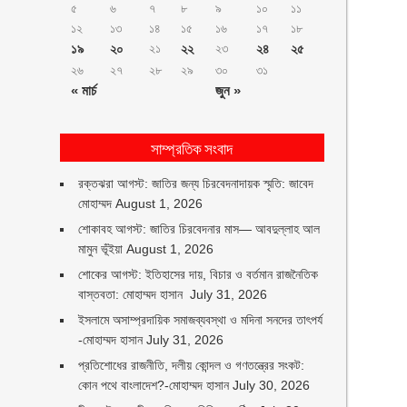
৫
৬
৭
৮
৯
১০
১১
১২
১৩
১৪
১৫
১৬
১৭
১৮
১৯
২০
২১
২২
২৩
২৪
২৫
২৬
২৭
২৮
২৯
৩০
৩১
« মার্চ
জুন »
সাম্প্রতিক সংবাদ
রক্তঝরা আগস্ট: জাতির জন্য চিরবেদনাদায়ক স্মৃতি: জাবেদ
মোহাম্মদ
August 1, 2026
শোকাবহ আগস্ট: জাতির চিরবেদনার মাস— আবদুল্লাহ আল
মামুন ভূঁইয়া
August 1, 2026
শোকের আগস্ট: ইতিহাসের দায়, বিচার ও বর্তমান রাজনৈতিক
বাস্তবতা: মোহাম্মদ হাসান
July 31, 2026
ইসলামে অসাম্প্রদায়িক সমাজব্যবস্থা ও মদিনা সনদের তাৎপর্য
-মোহাম্মদ হাসান
July 31, 2026
প্রতিশোধের রাজনীতি, দলীয় কোন্দল ও গণতন্ত্রের সংকট:
কোন পথে বাংলাদেশ?-মোহাম্মদ হাসান
July 30, 2026