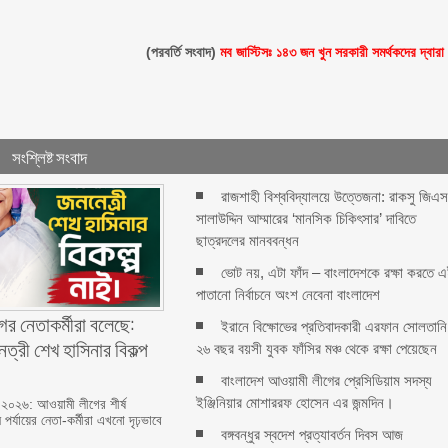
(পরবর্তি সংবাদ)
মব জাস্টিসঃ ১৪৩ জন খুন সরকারী সমর্থকদের দ্বারা
সংশ্লিষ্ট সংবাদ
রাজশাহী বিশ্ববিদ্যালয়ে উত্তেজনা: রাকসু জিএ
সালাউদ্দিন আম্মারের ‘মানসিক চিকিৎসার’ দাবিতে
ছাত্রদলের মানববন্ধন
ভোট নয়, এটা ফাঁদ – বাংলাদেশকে রক্ষা করতে 
পাতানো নির্বাচনে অংশ নেবেনা বাংলাদেশ
র নেতাকর্মীরা বলেছে:
ইরানে বিক্ষোভের প্রতিবাদকারী এরফান সোলতানি
েত্রী শেখ হাসিনার বিকল্প
২৬ বছর বয়সী যুবক ফাঁসির মঞ্চ থেকে রক্ষা পেয়েছেন
বাংলাদেশ আওয়ামী লীগের প্রেসিডিয়াম সদস্য
ইঞ্জিনিয়ার মোশাররফ হোসেন এর জন্মদিন।
 ২০২৬: আওয়ামী লীগের শীর্ষ
 পর্যায়ের নেতা-কর্মীরা এখনো দৃঢ়ভাবে
বঙ্গবন্ধুর স্বদেশ প্রত্যাবর্তন দিবস আজ