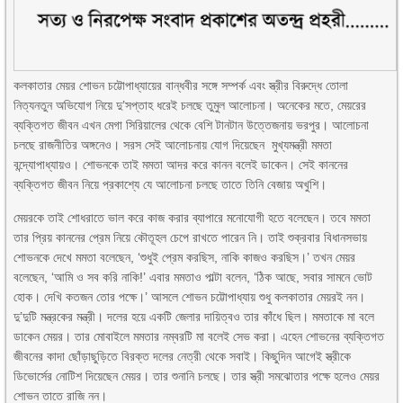
কলকাতার মেয়র শোভন চট্টোপাধ্যায়ের বান্ধবীর সঙ্গে সম্পর্ক এবং স্ত্রীর বিরুদ্ধে তোলা
নিত্যনতুন অভিযোগ নিয়ে দু’সপ্তাহ ধরেই চলছে তুমুল আলোচনা। অনেকের মতে, মেয়রের
ব্যক্তিগত জীবন এখন মেগা সিরিয়ালের থেকে বেশি টানটান উত্তেজনায় ভরপুর। আলোচনা
চলছে রাজনীতির অঙ্গনেও। সরস সেই আলোচনায় যোগ দিয়েছেন মুখ্যমন্ত্রী মমতা
বন্দ্যোপাধ্যায়ও। শোভনকে তাই মমতা আদর করে কানন বলেই ডাকেন। সেই কাননের
ব্যক্তিগত জীবন নিয়ে প্রকাশ্যে যে আলোচনা চলছে তাতে তিনি বেজায় অখুশি।
মেয়রকে তাই শোধরাতে ভাল করে কাজ করার ব্যাপারে মনোযোগী হতে বলেছেন। তবে মমতা
তার প্রিয় কাননের প্রেম নিয়ে কৌতূহল চেপে রাখতে পারেন নি। তাই শুক্রবার বিধানসভায়
শোভনকে দেখে মমতা বলেছেন, ‘শুধুই প্রেম করছিস, নাকি কাজও করছিস।’ তখন মেয়র
বলেছেন, ‘আমি ও সব করি নাকি!’ এবার মমতাও পাল্টা বলেন, ‘ঠিক আছে, সবার সামনে ভোট
হোক। দেখি কতজন তোর পক্ষে।’ আসলে শোভন চট্টোপাধ্যায় শুধু কলকাতার মেয়রই নন।
দু’দুটি মন্ত্রকের মন্ত্রী। দলের হয়ে একটি জেলার দায়িত্বও তার কাঁধে ছিল। মমতাকে মা বলে
ডাকেন মেয়র। তার মোবাইলে মমতার নম্বরটি মা বলেই সেভ করা। এহেন শোভনের ব্যক্তিগত
জীবনের কাদা ছোঁড়াছুড়িতে বিরক্ত দলের নেত্রী থেকে সবাই। কিছুদিন আগেই স্ত্রীকে
ডিভোর্সের নোটিশ দিয়েছেন মেয়র। তার শুনানি চলছে। তার স্ত্রী সমঝোতার পক্ষে হলেও মেয়র
শোভন তাতে রাজি নন।