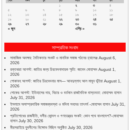
সোম
মঙ্গল
বুধ
বৃহঃ
শুক্র
শনি
রবি
১
২
৩
৪
৫
৬
৭
৮
৯
১০
১১
১২
১৩
১৪
১৫
১৬
১৭
১৮
১৯
২০
২১
২২
২৩
২৪
২৫
২৬
২৭
২৮
২৯
৩০
৩১
« জুন
এপ্রি »
সাম্প্রতিক সংবাদ
সামাজিক অবক্ষয়: নৈতিকতার সংকট ও মানবিক সমাজ গঠনের চ্যালেঞ্জ
August 6,
2026
রক্তঝরা আগস্ট: জাতির জন্য চিরবেদনাদায়ক স্মৃতি: জাবেদ মোহাম্মদ
August 1,
2026
শোকাবহ আগস্ট: জাতির চিরবেদনার মাস— আবদুল্লাহ আল মামুন ভূঁইয়া
August 1,
2026
শোকের আগস্ট: ইতিহাসের দায়, বিচার ও বর্তমান রাজনৈতিক বাস্তবতা: মোহাম্মদ হাসান
July 31, 2026
ইসলামে অসাম্প্রদায়িক সমাজব্যবস্থা ও মদিনা সনদের তাৎপর্য -মোহাম্মদ হাসান
July 31,
2026
প্রতিশোধের রাজনীতি, দলীয় কোন্দল ও গণতন্ত্রের সংকট: কোন পথে বাংলাদেশ?-মোহাম্মদ
হাসান
July 30, 2026
মীরসরাইয়ে যুবলীগের বিক্ষোভ মিছিল অনুষ্ঠিত
July 30, 2026