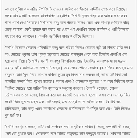
আসলে তৃতীয় এক নারীর উপস্থিতি মেয়রের ব্যক্তিগত জীবনে নাটকীয় মোড় এনে দিয়েছে।
কলকাতার একটি কলেজের ভারপ্রাপ্ত অধ্যাপিকা বৈশাখী বন্দ্যোপাধ্যায়কে আজকাল মেয়রের
পাশে পাশে দেখা গিয়েছে।বৈশাখিকে বন্ধু বলে পরিচয় দিলেও মেয়র এক কাপড়ে পৈত্রিক বাড়ি
ছেড়ে আলাদা একটি ফ্ল্যাটে বাস করার পর থেকে এই বৈশাখিই তাকে মানসিক ও শারীরিকভাবে
সহায়তা করে আসছেন। এমনকি প্রতিদিন খাবারও পৌঁছে দিচ্ছেন।
বৈশাখি নিজেকে মেয়রের পারিবারিক বন্ধু বলে পরিচয় দিলেও মেয়রের স্ত্রী তা মানতে রাজি নন।
বরং মেয়রের শ্বশুর পাল্টা প্রশ্ন তুলেছেন মেয়রের বাসস্থান থেকে রাত তিনটেয় বৈশাখির বের
হয়ে আসা নিয়ে। বৈশাখির স্বামী যাদবপুর বিশ্ববিদ্যালয়ের ইংরেজির অধ্যাপক মানস মণ্ডল
অবশ্য স্ত্রীর কর্মকাণ্ডকে সমর্থন দিয়েছেন। তবে মেয়র শোভন যেভাবে বুক বাজিয়ে বলেছেন এমন
বন্ধুত্ব তিনি ‘বুক’ দিয়ে আগলে রাখতে বিন্দুমাত্র দ্বিধাবোধ করবেন না, তাতে দুই বিবাহিতা
নরনারীর সম্পর্ক নিয়ে প্রশ্ন উঠেছে। আবার বৈশাখী কোনরকম লুকোছাপা না করে মিডিয়ার কাছে
নিয়মিত মেয়রের হয়ে পারিবারিক ব্যাপারেও মন্তব্য করছেন। বৈশাখি বলেছেন, শোভন
চট্টোপাধ্যায় তাকে বলেন, বিয়ে না করে দল করলেই তার ভালো হতো। এখন তার মনে হয় বিয়ে
করেই তিনি ভুল করেছেন এবং সেই জন্যই এত সমস্যা তাকে সইতে হচ্ছে। বৈশাখি এও
জানিয়েছেন, তার জন্য এমন ‘অকারণে’ মেয়রকে মানসিকভাবে বিপর্যস্ত হতে দেখে তিনি নিজেও
খুব দুঃখিত।
বৈশাখি অবশ্য বলেছেন, আমি তো সম্পর্কের কথা অস্বীকার করিনি। কিন্তু সম্পর্কটা কী রকম,
সেটা তো বুঝতে হবে। শোভনদার সঙ্গে আমার অত্যন্ত ভাল বন্ধুত্ব রয়েছে। শোভনদা আমার