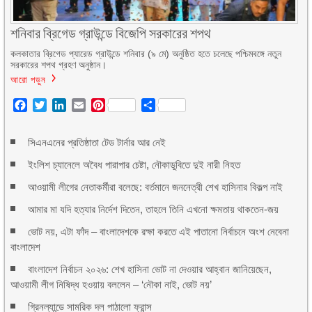
শনিবার ব্রিগেড গ্রাউন্ডে বিজেপি সরকারের শপথ
কলকাতার ব্রিগেড প্যারেড গ্রাউন্ডে শনিবার (৯ মে) অনুষ্ঠিত হতে চলেছে পশ্চিমবঙ্গে নতুন
সরকারের শপথ গ্রহণ অনুষ্ঠান।
আরো পড়ুন
Facebook
Twitter
LinkedIn
Email
Pinterest
Share
সিএনএনের প্রতিষ্ঠাতা টেড টার্নার আর নেই
ইংলিশ চ্যানেলে অবৈধ পারাপার চেষ্টা, নৌকাডুবিতে দুই নারী নিহত
আওয়ামী লীগের নেতাকর্মীরা বলেছে: বর্তমানে জননেত্রী শেখ হাসিনার বিকল্প নাই
আমার মা যদি হত্যার নির্দেশ দিতেন, তাহলে তিনি এখনো ক্ষমতায় থাকতেন-জয়
ভোট নয়, এটা ফাঁদ – বাংলাদেশকে রক্ষা করতে এই পাতানো নির্বাচনে অংশ নেবেনা
বাংলাদেশ
বাংলাদেশ নির্বাচন ২০২৬: শেখ হাসিনা ভোট না দেওয়ার আহ্বান জানিয়েছেন,
আওয়ামী লীগ নিষিদ্ধ হওয়ায় বললেন – ‘নৌকা নাই, ভোট নয়’
গ্রিনল্যান্ডে সামরিক দল পাঠালো ফ্রান্স