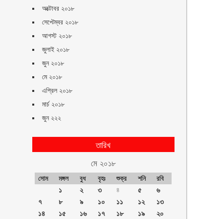
অক্টোবর ২০১৮
সেপ্টেম্বর ২০১৮
আগস্ট ২০১৮
জুলাই ২০১৮
জুন ২০১৮
মে ২০১৮
এপ্রিল ২০১৮
মার্চ ২০১৮
জুন ২২২
তারিখ
মে ২০১৮
সোম
মঙ্গল
বুধ
বৃহঃ
শুক্র
শনি
রবি
১
২
৩
৪
৫
৬
৭
৮
৯
১০
১১
১২
১৩
১৪
১৫
১৬
১৭
১৮
১৯
২০