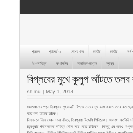
প্রচ্ছদ
প্রানের’৭১
দেশের খবর
জাতীয়
জাতীয়
অর্থ
শিল্প-সাহিত্য
সম্পাদকীয়
সামাজিক-মাধ্যম
স্বাস্থ্য
বিপ্লবের মুখে কুলুপ আঁটতে তলব 
shimul
|
May 1, 2018
সমালোচনায় পড়া ত্রিপুরার মুখ্যমন্ত্রী বিপ্লব দেবের মুখ বন্ধ করতে তলব করেছেন
হতে বলা হয়েছে তাকে।
বিপ্লবকে নিয়ে ক্ষোভ দানা বাঁধছে ত্রিপুরায় বিজেপি শিবিরেও। অবস্থা এতটাই সঙ্
ত্রিপুরার পর্যবেক্ষকের দায়িত্ব থেকে সরে যেতে চাইছেন। কিন্তু এর পরেও বিপ্ল