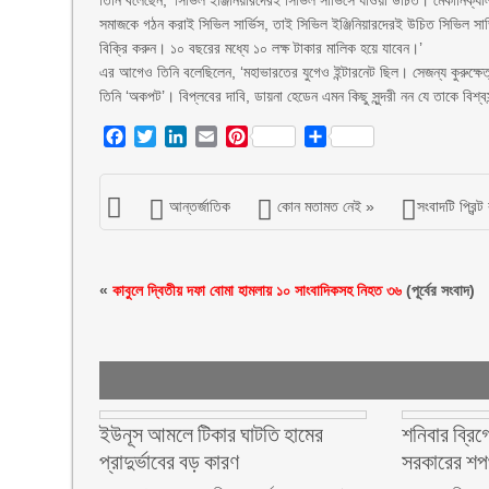
তিনি বলেছেন, ‘সিভিল ইঞ্জিনিয়ারদেরই সিভিল সার্ভিসে যাওয়া উচিত। মেকানিক্যাল
সমাজকে গঠন করাই সিভিল সার্ভিস, তাই সিভিল ইঞ্জিনিয়ারদেরই উচিত সিভিল সার্ভ
বিক্রি করুন। ১০ বছরের মধ্যে ১০ লক্ষ টাকার মালিক হয়ে যাবেন।’
এর আগেও তিনি বলেছিলেন, ‘মহাভারতের যুগেও ইন্টারনেট ছিল। সেজন্য কুরুক্ষেত্র 
তিনি ‘অকপট’। বিপ্লবের দাবি, ডায়না হেডেন এমন কিছু সুন্দরী নন যে তাকে বিশ্
Facebook
Twitter
LinkedIn
Email
Pinterest
Share
আন্তর্জাতিক
কোন মতামত নেই »
সংবাদটি প্রিন্ট
«
কাবুলে দ্বিতীয় দফা বোমা হামলায় ১০ সাংবাদিকসহ নিহত ৩৬
(পূর্বের সংবাদ)
ইউনূস আমলে টিকার ঘাটতি হামের
শনিবার ব্রিগ
প্রাদুর্ভাবের বড় কারণ
সরকারের শ