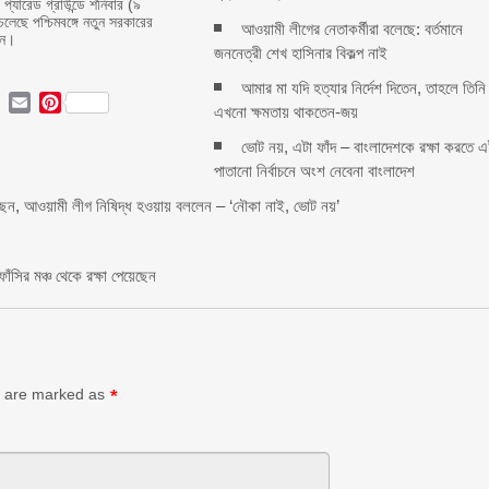
প্যারেড গ্রাউন্ডে শনিবার (৯
চলেছে পশ্চিমবঙ্গে নতুন সরকারের
আওয়ামী লীগের নেতাকর্মীরা বলেছে: বর্তমানে
ান।
জননেত্রী শেখ হাসিনার বিকল্প নাই
আমার মা যদি হত্যার নির্দেশ দিতেন, তাহলে তিনি
ok
ter
LinkedIn
Email
Pinterest
এখনো ক্ষমতায় থাকতেন-জয়
ভোট নয়, এটা ফাঁদ – বাংলাদেশকে রক্ষা করতে 
পাতানো নির্বাচনে অংশ নেবেনা বাংলাদেশ
য়েছেন, আওয়ামী লীগ নিষিদ্ধ হওয়ায় বললেন – ‘নৌকা নাই, ভোট নয়’
ঁসির মঞ্চ থেকে রক্ষা পেয়েছেন
ds are marked as
*