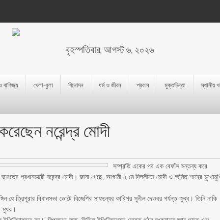
বৃহস্পতিবার, আগস্ট ৬, ২০২৬
 ও বাণিজ্য
খেলা-ধুলা
বিনোদন
ধর্ম ও জীবন
প্রবাস
মুক্তচিন্তা
স্থানীয় 
করেছেন নরেন্দ্র মোদী
সম্প্রতি একের পর এক বেফাঁস মন্তব্য করে
 ভারতের প্রধানমন্ত্রী নরেন্দ্র মোদী। জানা গেছে, আগামী ২ মে দিল্লীতে মোদী ও অমিত শাহের মুখোমুখ
গিন যে ত্রিপুরার বিধানসভা ভোটে বিজেপির সাফল্যের কারিগর সুনীল দেওধর পর্যন্ত ক্ষুব্ধ। তিনি নাকি
ব মুখর।