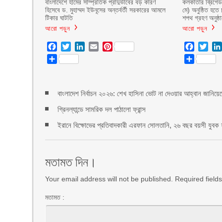
বাংলাদেশে হামের সাম্প্রতিক প্রাদুর্ভাবের বড় কারণ
কলকাতার ব্রিগেড 
হিসেবে ড. মুহাম্মদ ইউনূসের অন্তর্বর্তী সরকারের আমলে
মে) অনুষ্ঠিত হতে 
টিকার ঘাটতি
শপথ গ্রহণ অনুষ্ঠ
আরো পড়ুন
আরো পড়ুন
Facebook
Twitter
LinkedIn
Email
Pinterest
Facebo
Twit
Share
Share
বাংলাদেশ নির্বাচন ২০২৬: শেখ হাসিনা ভোট না দেওয়ার আহ্বান জানি
গ্রিনল্যান্ডে সামরিক দল পাঠালো ফ্রান্স
ইরানে বিক্ষোভের প্রতিবাদকারী এরফান সোলতানি, ২৬ বছর বয়সী যুবক ফা
মতামত দিন।
Your email address will not be published. Required fiel
মতামত :