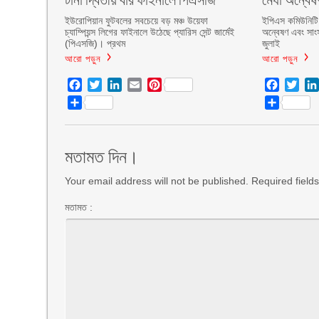
ইউরোপিয়ান ফুটবলের সবচেয়ে বড় মঞ্চ উয়েফা
ইপিএস কমিউনিটি 
চ্যাম্পিয়ন্স লিগের ফাইনালে উঠেছে প্যারিস সেন্ট জার্মেই
অন্বেষণ এবং সাংস
(পিএসজি)। প্রথম
জুলাই
আরো পড়ুন
আরো পড়ুন
Facebook
Twitter
LinkedIn
Email
Pinterest
Facebo
Twit
Share
Share
মতামত দিন।
Your email address will not be published. Required fiel
মতামত :