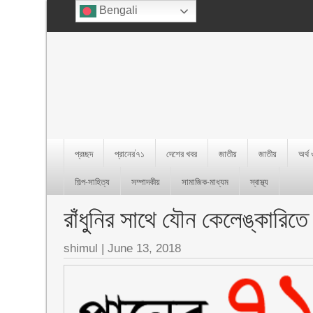
Bengali
প্রচ্ছদ
প্রানের’৭১
দেশের খবর
জাতীয়
জাতীয়
অর্থ
শিল্প-সাহিত্য
সম্পাদকীয়
সামাজিক-মাধ্যম
স্বাস্থ্য
রাঁধুনির সাথে যৌন কেলেঙ্কারিত
shimul
|
June 13, 2018