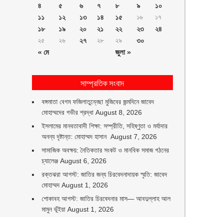
৪
৫
৬
৭
৮
৯
১০
১১
১২
১৩
১৪
১৫
১৬
১৭
১৮
১৯
২০
২১
২২
২৩
২৪
২৫
২৬
২৭
২৮
২৯
৩০
« মে
জুলা »
সাম্প্রতিক সংবাদ
বঙ্গমাতা বেগম ফজিলাতুন্নেছা মুজিবের জন্মদিনে জাবেদ
মোহাম্মদের গভীর শ্রদ্ধা
August 8, 2026
ইসলামের মানবতাবাদী শিক্ষা: সম্প্রীতি, সহিষ্ণুতা ও মর্যাদার
অনন্য দৃষ্টান্ত: মোহাম্মদ হাসান
August 7, 2026
সামাজিক অবক্ষয়: নৈতিকতার সংকট ও মানবিক সমাজ গঠনের
চ্যালেঞ্জ
August 6, 2026
রক্তঝরা আগস্ট: জাতির জন্য চিরবেদনাদায়ক স্মৃতি: জাবেদ
মোহাম্মদ
August 1, 2026
শোকাবহ আগস্ট: জাতির চিরবেদনার মাস— আবদুল্লাহ আল
মামুন ভূঁইয়া
August 1, 2026