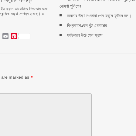
ঘোষণা পুলিশের
ইন ফ্রান্স আয়োজিত শিশুতোষ মেধা
্কৃতিক সন্ধ্যা সম্পন্ন হয়েছে। ৬
জনতার উষ্ণ সংবর্ধনা পেল ফ্রান্স ফুটবল দল।
বিশ্বকাপে ল্ডেন বুট এমবাপ্পের
ফাইনালে উঠে গেল ফ্রান্স
ok
ter
LinkedIn
Email
Pinterest
ds are marked as
*