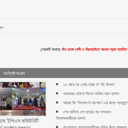
রুন
(পরবর্তি সংবাদ)
বাঁধ ভেঙ্গে ফেনী ও মিরসরাইতে অনেক গ্রাম প্লাবিত
সংশ্লিষ্ট সংবাদ
১৫ বছর পর এবার হচ্ছে না ‘বই উৎসব’
অবসরের ঘোষণা দিলেন সাকিব আল হাসান
আমরা কি ‘খিলাফা-ই-বাংগাল’-এর জন্য প্রস্তুত
শেখ হাসিনা দেশ ছাড়ার পর গণভবনে
বিক্ষোভকারীদের হামলা
শুতোষ ‘ইপিএস কমিউনিটি
’ অনুষ্ঠান সম্পন্ন
বাংলাদেশে নাশকতাকারীদের ধরিয়ে দিলে পুরষ্কার