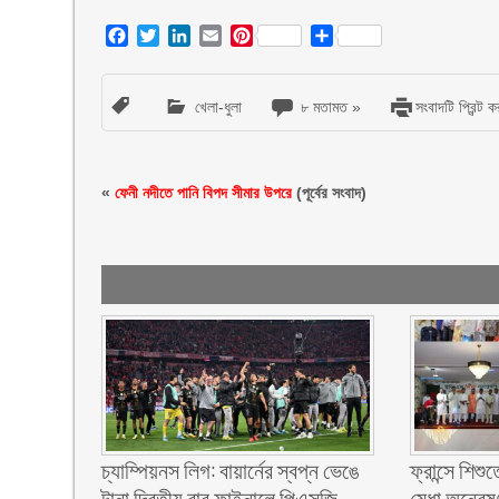
Facebook
Twitter
LinkedIn
Email
Pinterest
Share
খেলা-ধুলা
৮ মতামত »
সংবাদটি প্রিন্ট ক
«
ফেনী নদীতে পানি বিপদ সীমার উপরে
(পূর্বের সংবাদ)
চ্যাম্পিয়নস লিগ: বায়ার্নের স্বপ্ন ভেঙে
ফ্রান্সে শি
টানা দ্বিতীয় বার ফাইনালে পিএসজি
মেধা অন্বেষণ