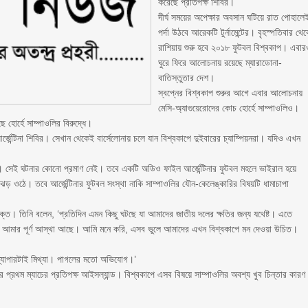
করেছে প্রতিপক্ষ শিবির।
দীর্ঘ সময়ের অপেক্ষার অবসান ঘটিয়ে রাত পোহালে
পর্দা উঠবে আরেকটি টুর্নামেন্টের। বৃহস্পতিবার থে
রাশিয়ায় শুরু হবে ২০১৮ ফুটবল বিশ্বকাপ। এবা
ঘুরে ফিরে আলোচনায় রয়েছে ম্যারাডোনা-
বাতিস্তুতার দেশ।
স্বপ্নের বিশ্বকাপ শুরুর আগে এবার আলোচনায়
মেসি-অ্যাগুয়েরোদের কোচ হোর্হে সাম্পাওলিও।
ে হোর্হে সাম্পাওলির বিরুদ্ধে।
জেন্টিনা শিবির। সেখান থেকেই বার্সেলোনায় চলে যান বিশ্বকাপে দুইবারের চ্যাম্পিয়নরা। যদিও এখন
ে। সেই ঘটনার কোনো প্রমাণ নেই। তবে একটি অডিও ফাইল আর্জেন্টিনার ফুটবল মহলে ভাইরাল হয়ে
 ওঠে। তবে আর্জেন্টিনার ফুটবল সংস্থা নাকি সাম্পাওলির যৌন-কেলেঙ্কারির বিষয়টি ধামাচাপা
িরক্ত। তিনি বলেন, ‘প্রতিদিন এমন কিছু ঘটছে যা আমাদের জাতীয় দলের ক্ষতির জন্য যথেষ্ট। এতে
ি আমার পূর্ণ আস্থা আছে। আমি মনে করি, এসব ভুলে আমাদের এখন বিশ্বকাপে মন দেওয়া উচিত।
 ব্যাপারটাই মিথ্যা। পাগলের মতো অভিযোগ।’
 প্রথম ম্যাচের প্রতিপক্ষ আইসল্যান্ড। বিশ্বকাপে এসব বিষয়ে সাম্পাওলির অবশ্য খুব চিন্তার কারণ