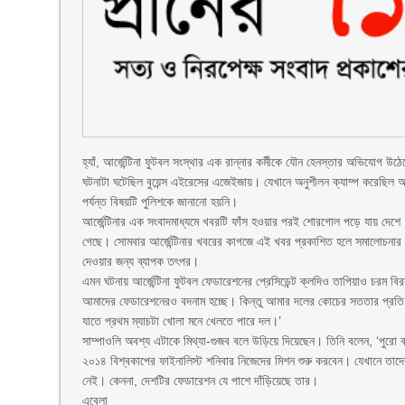
হ্যাঁ, আর্জেন্টিনা ফুটবল সংস্থার এক রান্নার কর্মীকে যৌন হেনস্তার অভিযোগ উঠেছ
ঘটনাটা ঘটেছিল বুয়েন্স এইরেসের এজেইজায়। যেখানে অনুশীলন ক্যাম্প করেছিল আর্
পর্যন্ত বিষয়টি পুলিশকে জানানো হয়নি।
আর্জেন্টিনার এক সংবাদমাধ্যমে খবরটি ফাঁস হওয়ার পরই শোরগোল পড়ে যায় দেশ
গেছে। সোমবার আর্জেন্টিনার খবরের কাগজে এই খবর প্রকাশিত হলে সমালোচনার ঝড়
দেওয়ার জন্য ব্যাপক তৎপর।
এমন ঘটনায় আর্জেন্টিনা ফুটবল ফেডারেশনের প্রেসিডেন্ট ক্লদিও তাপিয়াও চরম ব
আমাদের ফেডারেশনেরও বদনাম হচ্ছে। কিন্তু আমার দলের কোচের সততার প্রত
যাতে প্রথম ম্যাচটা খোলা মনে খেলতে পারে দল।’
সাম্পাওলি অবশ্য এটাকে মিথ্যা-গুজব বলে উড়িয়ে দিয়েছেন। তিনি বলেন, ‘পুরো
২০১৪ বিশ্বকাপের ফাইনালিস্ট শনিবার নিজেদের মিশন শুরু করবেন। যেখানে তাদের
নেই। কেননা, দেশটির ফেডারেশন যে পাশে দাঁড়িয়েছে তার।
এবেলা