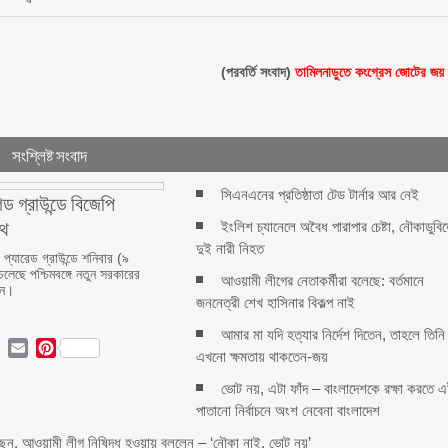
(পরবর্তি সংবাদ)
তামিলনাড়ুতে কংগ্রেস জোটের জয়
সংশ্লিষ্ট সংবাদ
সিএনএনের প্রতিষ্ঠাতা টেড টার্নার আর নেই
েড গ্রাউন্ডে বিজেপি
পথ
ইংলিশ চ্যানেলে অবৈধ পারাপার চেষ্টা, নৌকাডুবি
দুই নারী নিহত
প্যারেড গ্রাউন্ডে শনিবার (৯
চলেছে পশ্চিমবঙ্গে নতুন সরকারের
আওয়ামী লীগের নেতাকর্মীরা বলেছে: বর্তমানে
ান।
জননেত্রী শেখ হাসিনার বিকল্প নাই
আমার মা যদি হত্যার নির্দেশ দিতেন, তাহলে তিনি
ok
ter
LinkedIn
Email
Pinterest
এখনো ক্ষমতায় থাকতেন-জয়
ভোট নয়, এটা ফাঁদ – বাংলাদেশকে রক্ষা করতে 
পাতানো নির্বাচনে অংশ নেবেনা বাংলাদেশ
য়েছেন, আওয়ামী লীগ নিষিদ্ধ হওয়ায় বললেন – ‘নৌকা নাই, ভোট নয়’