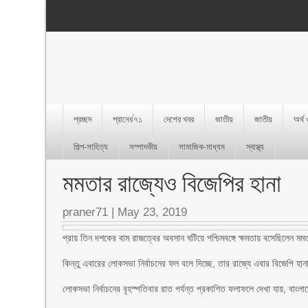
প্রচ্ছদ
প্রানের’৭১
দেশের খবর
জাতীয়
জাতীয়
অর্থ
শিল্প-সাহিত্য
সম্পাদকীয়
সামাজিক-মাধ্যম
স্বাস্থ্য
মমতার রাজ্যেও বিজেপির হানা
praner71 |
May 23, 2019
প্রায় তিন দশকের বাম রাজত্বের অবসান ঘটিয়ে পশ্চিমবঙ্গে ক্ষমতায় বসেছিলেন মমতা 
কিন্তু এবারের লোকসভা নির্বাচনের ফল বলে দিচ্ছে, তার রাজ্যে এবার বিজেপি হানা
লোকসভা নির্বাচনের বৃহস্পতিবার রাত পর্যন্ত প্রকাশিত ফলাফলে দেখা যায়, বাংল