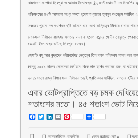
বাংলাদেশ লাগোয়া ত্রিপুরা ও আসাম ইতোমধ্যে হিন্দু জাতীয়তাবাদী দল বিজেপির কব্
পশ্চিমবঙ্গের ৪২টি আসনের মধ্যে মমতা বন্দ্যোপাধ্যায়ের তৃণমূল কংগ্রেস সর্
সবচেয়ে পুরনো দল কংগ্রেস দুটি আসনে ধরে রেখে অস্তিত্ব টিকিয়ে রাখতে পারলেও
লোকসভা নির্বাচনে রাজ্যের ক্ষমতার বদল না হলেও নরেন্দ্র মোদীর নেতৃত্বে গেরু
যেমনটা ইতোমধ্যে ঘটেছে ত্রিপুরা রাজ্যে।
জ্যোতি বসু আর বুদ্ধদেব ভট্টাচার্য্যের নেতৃত্বে তিন দশক পশ্চিমবঙ্গ শাসন করে র
কিন্তু ২০০৯ সালের লোকসভা নির্বাচনে থেকে লাল দুর্গের পতনের শুরু, যা ঘটিয়
২০১১ সালে রাজ্য বিধান সভা নির্বাচনে তারই প্রতিফলন ঘটেছিল, বামদের হটিয়ে
এবার ভোটপ্রাপ্তিতে বড় চমক দেখিয়ে
শতাংশের মতো। ৪৫ শতাংশ ভোট নিয়
Facebook
Twitter
LinkedIn
Email
Pinterest
Share
আন্তর্জাতিক
,
রাজনীতি
কোন মতামত নেই »
সংবা