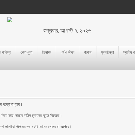
শুক্রবার, আগস্ট ৭, ২০২৬
 ও বাণিজ্য
খেলা-ধুলা
বিনোদন
ধর্ম ও জীবন
প্রবাস
মুক্তচিন্তা
স্থানীয় 
বন্দ্যোপাধ্যায়।
 দিয়ে তার সামনে কঠিন চ্যালেঞ্জ ছুড়ে দিয়েছে।
াদেশ লাগোয়া পশ্চিমবঙ্গের ১৮টি আসন গেরুয়ারা এগিয়ে।