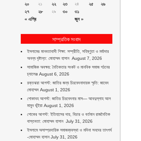
২০
২১
২২
২৩
২৪
২৫
২৬
২৭
২৮
২৯
৩০
৩১
« এপ্রি
জুন »
সাম্প্রতিক সংবাদ
ইসলামের মানবতাবাদী শিক্ষা: সম্প্রীতি, সহিষ্ণুতা ও মর্যাদার
অনন্য দৃষ্টান্ত: মোহাম্মদ হাসান
August 7, 2026
সামাজিক অবক্ষয়: নৈতিকতার সংকট ও মানবিক সমাজ গঠনের
চ্যালেঞ্জ
August 6, 2026
রক্তঝরা আগস্ট: জাতির জন্য চিরবেদনাদায়ক স্মৃতি: জাবেদ
মোহাম্মদ
August 1, 2026
শোকাবহ আগস্ট: জাতির চিরবেদনার মাস— আবদুল্লাহ আল
মামুন ভূঁইয়া
August 1, 2026
শোকের আগস্ট: ইতিহাসের দায়, বিচার ও বর্তমান রাজনৈতিক
বাস্তবতা: মোহাম্মদ হাসান
July 31, 2026
ইসলামে অসাম্প্রদায়িক সমাজব্যবস্থা ও মদিনা সনদের তাৎপর্য
-মোহাম্মদ হাসান
July 31, 2026