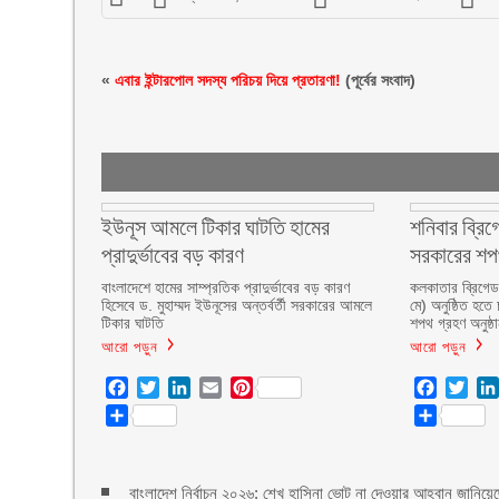
«
এবার ইন্টারপোল সদস্য পরিচয় দিয়ে প্রতারণা!
(পূর্বের সংবাদ)
ইউনূস আমলে টিকার ঘাটতি হামের
শনিবার ব্রিগ
প্রাদুর্ভাবের বড় কারণ
সরকারের শ
বাংলাদেশে হামের সাম্প্রতিক প্রাদুর্ভাবের বড় কারণ
কলকাতার ব্রিগেড 
হিসেবে ড. মুহাম্মদ ইউনূসের অন্তর্বর্তী সরকারের আমলে
মে) অনুষ্ঠিত হতে 
টিকার ঘাটতি
শপথ গ্রহণ অনুষ্ঠ
আরো পড়ুন
আরো পড়ুন
Facebook
Twitter
LinkedIn
Email
Pinterest
Facebo
Twit
Share
Share
বাংলাদেশ নির্বাচন ২০২৬: শেখ হাসিনা ভোট না দেওয়ার আহ্বান জানি