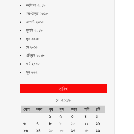
অক্টোবর ২০১৮
সেপ্টেম্বর ২০১৮
আগস্ট ২০১৮
জুলাই ২০১৮
জুন ২০১৮
মে ২০১৮
এপ্রিল ২০১৮
মার্চ ২০১৮
জুন ২২২
তারিখ
মে ২০১৯
সোম
মঙ্গল
বুধ
বৃহঃ
শুক্র
শনি
রবি
১
২
৩
৪
৫
৬
৭
৮
৯
১০
১১
১২
১৩
১৪
১৫
১৬
১৭
১৮
১৯