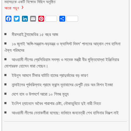
মহাসড়কে একটি বিক্ষোভ মিছিল অনুষ্ঠিত
আরো পড়ুন
Facebook
Twitter
LinkedIn
Email
Pinterest
Share
মীরসরাই ট্র্যাজেডির ১৫ বছর আজ
১৬ জুলাই ‘জঙ্গি-সন্ত্রাস-ষড়যন্ত্র ও ফ্যাসিস্ট দিবস’ পালনের আহ্বান শেখ হাসিনা
ঐক্য পরিষদের
আওয়ামী লীগের প্রেসিডিয়াম সদস্য ও সাবেক মন্ত্রী বীর মুক্তিযোদ্ধা ইঞ্জিনিয়ার
মোশাররফ হোসেন মারা গেছেন।
ইউনূস আমলে টিকার ঘাটতি হামের প্রাদুর্ভাবের বড় কারণ
নান্দাইলের পূর্বদরিল্লাহ গ্রামে ফ্রান্স দূতাবাসের ডেপুটি হেড অব মিশন ইনজা
দেশে হাম ও উপসর্গে আরো ১০ শিশুর মৃত্যু
ইংলিশ চ্যানেলে অবৈধ পারাপার চেষ্টা, নৌকাডুবিতে দুই নারী নিহত
আওয়ামী লীগের নেতাকর্মীরা বলেছে: বর্তমানে জননেত্রী শেখ হাসিনার বিকল্প নাই