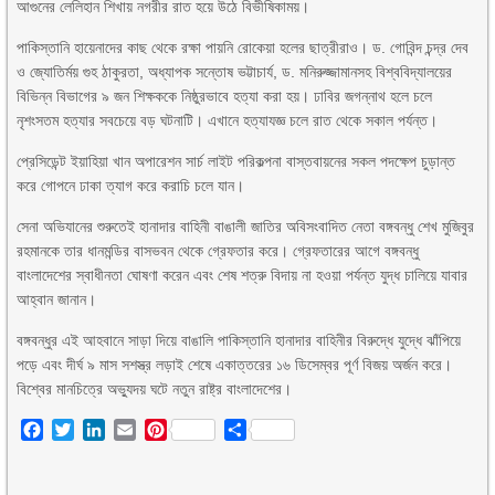
আগুনের লেলিহান শিখায় নগরীর রাত হয়ে উঠে বিভীষিকাময়।
পাকিস্তানি হায়েনাদের কাছ থেকে রক্ষা পায়নি রোকেয়া হলের ছাত্রীরাও। ড. গোবিন্দ চন্দ্র দেব
ও জ্যোতির্ময় গুহ ঠাকুরতা, অধ্যাপক সন্তোষ ভট্টাচার্য, ড. মনিরুজ্জামানসহ বিশ্ববিদ্যালয়ের
বিভিন্ন বিভাগের ৯ জন শিক্ষককে নিষ্ঠুরভাবে হত্যা করা হয়। ঢাবির জগন্নাথ হলে চলে
নৃশংসতম হত্যার সবচেয়ে বড় ঘটনাটি। এখানে হত্যাযজ্ঞ চলে রাত থেকে সকাল পর্যন্ত।
প্রেসিডেন্ট ইয়াহিয়া খান অপারেশন সার্চ লাইট পরিকল্পনা বাস্তবায়নের সকল পদক্ষেপ চুড়ান্ত
করে গোপনে ঢাকা ত্যাগ করে করাচি চলে যান।
সেনা অভিযানের শুরুতেই হানাদার বাহিনী বাঙালী জাতির অবিসংবাদিত নেতা বঙ্গবন্ধু শেখ মুজিবুর
রহমানকে তার ধানমন্ডির বাসভবন থেকে গ্রেফতার করে। গ্রেফতারের আগে বঙ্গবন্ধু
বাংলাদেশের স্বাধীনতা ঘোষণা করেন এবং শেষ শত্রু বিদায় না হওয়া পর্যন্ত যুদ্ধ চালিয়ে যাবার
আহ্বান জানান।
বঙ্গবন্ধুর এই আহবানে সাড়া দিয়ে বাঙালি পাকিস্তানি হানাদার বাহিনীর বিরুদ্ধে যুদ্ধে ঝাঁপিয়ে
পড়ে এবং দীর্ঘ ৯ মাস সশস্ত্র লড়াই শেষে একাত্তরের ১৬ ডিসেম্বর পূর্ণ বিজয় অর্জন করে।
বিশ্বের মানচিত্রে অভ্যুদয় ঘটে নতুন রাষ্ট্র বাংলাদেশের।
Facebook
Twitter
LinkedIn
Email
Pinterest
Share