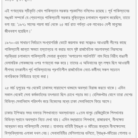
এই গণহত্যার স্বীকৃতি খোদ পাকিস্তান সরকার প্রকাশিত দলিলেও রয়েছে। পূর্ব পাকিস্তনের
সঙ্কট সম্পর্কে যে শ্বেতপত্র পাকিস্তানী সরকার মুক্তিযুদ্ধ চলাকালে প্রকাশ করেছিল, তাতে
বলা হয়: ‘১৯৭১ সালের পয়লা মার্চ থেকে ২৫ মার্চ রাত পর্যন্ত এক লাখেরও বেশী মানুষের
জীবননাশ হয়েছিল।’
১৯৭০-এর সাধারণ নির্বাচনে সংখ্যাগরিষ্ঠ ভোটে জয়লাভ করা সত্ত্বেও আওয়ামী লীগের কাছে
পাকিস্তানী জান্তা ক্ষমতা হস্তান্তর না করার ফলে সৃষ্ট রাজনৈতিক অচলাবস্থা নিরসনের
প্রক্রিয়া চলাকালে পাকিস্তানী সেনারা কুখ্যাত ‘অপারেশন সার্চলাইট’ নাম দিয়ে নিরীহ বাঙালী
বেসামরিক লোকজনের ওপর গণহত্যা শুরু করে। তাদের এ অভিযানের মূল লক্ষ্য ছিল আওয়ামী
লীগসহ তৎকালীন পূর্ব পাকিস্তানের প্রগতিশীল রাজনৈতিক নেতা-কর্মীসহ সকল সচেতন
নাগরিককে নির্বিচারে হত্যা করা।
২৫ মার্চ দুপুরের পর থেকেই ঢাকাসহ সারাদেশে থমথমে অবস্থা বিরাজ করতে থাকে। এদিন
সকাল থেকেই সেনা কর্মকর্তাদের তৎপরতা ছিল চোখে পড়ার মত। হেলিকপ্টার যোগে তারা দেশের
বিভিন্ন সেনানিবাস পরিদর্শন করে বিকেলের মধ্যে ঢাকা সেনানিবাসে ফিরে আসে।
ঢাকার ইপিআর সদর দফতর পিলখানাতে অবস্থানরত ২২তম বালুচ রেজিমেন্টকে পিলখানার
বিভিন্ন স্থানে অবস্থান নিতে দেখা যায়। এদিন মধ্যরাতে পিলখানা, রাজারবাগ, নীলক্ষেত
আক্রমণ করে পাকিস্তানী সেনারা। হানাদার বাহিনী ট্যাঙ্ক ও মর্টারের মাধ্যমে নীলক্ষেতসহ
বিশ্ববিদ্যালয় এলাকা দখল নেয়। সেনাবাহিনীর মেশিনগানের গুলিতে, ট্যাঙ্ক-মর্টারের গোলায় ও