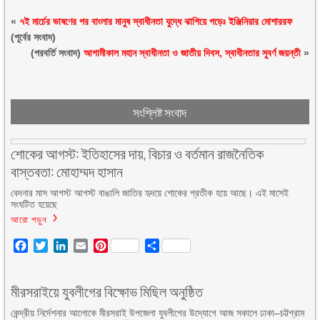
«
৭ই মার্চের ভাষণের পর বাংলার মানুষ স্বাধীনতা যুদ্ধে ঝাপিয়ে পড়েঃ ইঞ্জিনিয়ার মোশাররফ
(পূর্বের সংবাদ)
(পরবর্তি সংবাদ)
আগামীকাল মহান স্বাধীনতা ও জাতীয় দিবস, স্বাধীনতার সুবর্ণ জয়ন্তী
»
সংশ্লিষ্ট সংবাদ
শোকের আগস্ট: ইতিহাসের দায়, বিচার ও বর্তমান রাজনৈতিক
বাস্তবতা: মোহাম্মদ হাসান
বেদনার মাস আগস্ট আগস্ট বাঙালি জাতির হৃদয়ে শোকের প্রতীক হয়ে আছে। এই মাসেই
সংঘটিত হয়েছে
আরো পড়ুন
Facebook
Twitter
LinkedIn
Email
Pinterest
Share
মীরসরাইয়ে যুবলীগের বিক্ষোভ মিছিল অনুষ্ঠিত
কেন্দ্রীয় নির্দেশনার আলোকে মীরসরাই উপজেলা যুবলীগের উদ্যোগে আজ সকালে ঢাকা–চট্টগ্রাম