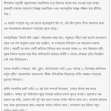
নীলনকসা অনুযায়ী আন্দোলনরত বাঙালিদের কণ্ঠ চিরতরে স্তব্ধ করে দেওয়ার ঘৃণ্য লক্ষ্যে
রাজধানী ঢাকাসহ সারাদেশে নিরস্ত্র বাঙালিদের ওপর অত্যাধুনিক অস্ত্রে সজ্জিত হয়ে ঝাঁপিয়ে
পড়ে।
২৫ মার্চের গণহত্যা শুধু এক রাতের হত্যাকান্ডই ছিল না, এটা ছিল মূলতঃ বিশ্ব সভ্যতার জন্য
এক কলংকজনক জঘন্যতম গণহত্যার সূচনা মাত্র।
অস্ট্রেলিয়ার ‘সিডনি মর্নিং হেরাল্ড’ পত্রিকার ভাষ্য মতে, শুধুমাত্র পঁচিশে মার্চ রাতেই বাংলাদেশে
প্রায় এক লক্ষ মানুষকে হত্যা করা হয়েছিল, যা গণহত্যার ইতিহাসে এক জঘন্যতম ভয়াবহ
ঘটনা। পরবর্তী নয় মাসে একটি জাতিকে নিশ্চিহ্ন করে দেওয়ার লক্ষ্যে ৩০ লাখ নিরপরাধ নারী-
পুরুষ-শিশুকে হত্যার মধ্য দিয়ে পাকিস্তানি হানাদার বাহিনী ও তাদের দোসররা পূর্ণতা দিয়েছিল
সেই বর্বর ইতিহাসকে।
তাদের সংঘটিত গণহত্যা, ধর্ষণ, লুন্ঠন, অগ্নিসংযোগ সবই ১৯৪৮ সালের ১১ ডিসেম্বর জাতিসংঘ
কর্তৃক গৃহীত ‘জেনোসাইড কনভেনশন’ শীর্ষক ঐতিহাসিক সিদ্ধান্তে বর্ণিত সংজ্ঞায় গণহত্যার
চূড়ান্ত উদাহরণ।
মার্কিন সাংবাদিক রবার্ট পেইন ২৫ মার্চ রাত সম্পর্কে লিখেছেন, ‘ঢাকায় ঘটনার শুরু মাত্র
হয়েছিল। সমস্ত পূর্ব পাকিস্তান জুড়ে সৈন্যরা বাড়িয়ে চললো মৃতের সংখ্যা। জ্বালাতে শুরু
করলো ঘর-বাড়ি, দোকান-পাট লুট আর ধ্বংস তাদের নেশায় পরিণত হলো যেন। রাস্তায় রাস্তায়
পড়ে থাকা মৃতদেহগুলো কাক-শেয়ালের খাবারে পরিনত হলো। বাংলাদেশ হয়ে উঠলো শকুন
তাড়িত শ্মশান ভূমি।’