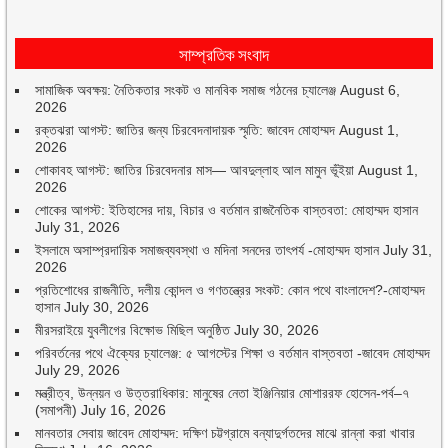
সাম্প্রতিক সংবাদ
সামাজিক অবক্ষয়: নৈতিকতার সংকট ও মানবিক সমাজ গঠনের চ্যালেঞ্জ
August 6,
2026
রক্তঝরা আগস্ট: জাতির জন্য চিরবেদনাদায়ক স্মৃতি: জাবেদ মোহাম্মদ
August 1,
2026
শোকাবহ আগস্ট: জাতির চিরবেদনার মাস— আবদুল্লাহ আল মামুন ভূঁইয়া
August 1,
2026
শোকের আগস্ট: ইতিহাসের দায়, বিচার ও বর্তমান রাজনৈতিক বাস্তবতা: মোহাম্মদ হাসান
July 31, 2026
ইসলামে অসাম্প্রদায়িক সমাজব্যবস্থা ও মদিনা সনদের তাৎপর্য -মোহাম্মদ হাসান
July 31,
2026
প্রতিশোধের রাজনীতি, দলীয় কোন্দল ও গণতন্ত্রের সংকট: কোন পথে বাংলাদেশ?-মোহাম্মদ
হাসান
July 30, 2026
মীরসরাইয়ে যুবলীগের বিক্ষোভ মিছিল অনুষ্ঠিত
July 30, 2026
পরিবর্তনের পথে ঐক্যের চ্যালেঞ্জ: ৫ আগস্টের শিক্ষা ও বর্তমান বাস্তবতা -জাবেদ মোহাম্মদ
July 29, 2026
মন্ত্রীত্ব, উন্নয়ন ও উত্তরাধিকার: মানুষের নেতা ইঞ্জিনিয়ার মোশাররফ হোসেন-পর্ব–৭
(সমাপনী)
July 16, 2026
মানবতার সেবায় জাবেদ মোহাম্মদ: দক্ষিণ চট্টগ্রামে বন্যাদুর্গতদের মাঝে রান্না করা খাবার