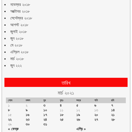
নভেম্বর ২০১৮
অক্টোবর ২০১৮
সেপ্টেম্বর ২০১৮
আগস্ট ২০১৮
জুলাই ২০১৮
জুন ২০১৮
মে ২০১৮
এপ্রিল ২০১৮
মার্চ ২০১৮
জুন ২২২
তারিখ
মার্চ ২০২১
সোম
মঙ্গল
বুধ
বৃহঃ
শুক্র
শনি
রবি
১
২
৩
৪
৫
৬
৭
৮
৯
১০
১১
১২
১৩
১৪
১৫
১৬
১৭
১৮
১৯
২০
২১
২২
২৩
২৪
২৫
২৬
২৭
২৮
২৯
৩০
৩১
« ফেব্রু
এপ্রি »