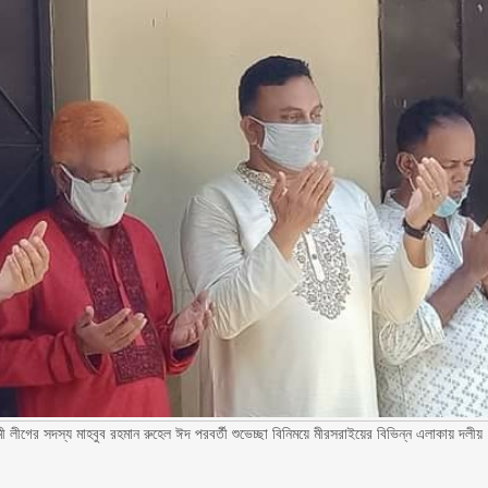
 লীগের সদস্য মাহবুব রহমান রুহেল ঈদ পরবর্তী শুভেচ্ছা বিনিময়ে মীরসরাইয়ের বিভিন্ন এলাকায় দলীয়