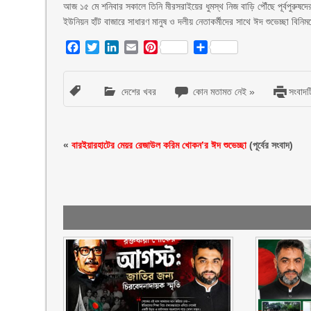
আজ ১৫ মে শনিবার সকালে তিনি মীরসরাইয়ের ধুমস্থ নিজ বাড়ি পৌঁছে পূর্বপুরুষদ
ইউনিয়ন হাঁট বাজারে সাধারণ মানুষ ও দলীয় নেতাকর্মীদের সাথে ঈদ শুভেচ্ছা বিনি
Facebook
Twitter
LinkedIn
Email
Pinterest
Share
দেশের খবর
কোন মতামত নেই »
সংবাদটি
«
বারইয়ারহাটের মেয়র রেজাউল করিম খোকন’র ঈদ শুভেচ্ছা
(পূর্বের সংবাদ)