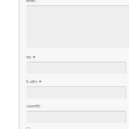
মতামত :
নাম:
*
ই-মেইল:
*
ওয়েবসাইট: