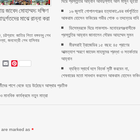
ঘিরে প্রস্তুতির আহ্বান আবদুল্লাহ আল মামুন ভূঁইয়া
য় জাবেদ মোহাম্মদ: দক্ষিণ
১৬ জুলাই গোপালগঞ্জের হত্যাকাণ্ডের বর্ষপূর্তিতে
্যাদুর্গতদের মাঝে রান্না করা
আকরাম হোসেন ফকিরের গভীর শোক ও তদন্তের দাবি
ডিসেম্বরকে ঘিরে লাকসাম- মনোহরগঞ্জবাসীকে
প্রস্তুতির আহ্বান জানালেন সৌরভ আহম্মেদ সুমন
 চট্টগ্রাম: জাতির পিতা বঙ্গবন্ধু শেখ
কন্যা, জননেত্রী শেখ হাসিনার
মীরসরাই ট্রাজেডির ১৫ বছর: ৪৫ প্রাণের
আত্মত্যাগ স্মরণে জাভেদ মাহমুদের শ্রদ্ধা ও সতর্কতার
আহ্বান
ok
ter
LinkedIn
Email
Pinterest
ব্যক্তি স্বার্থে দলে বিতর্ক সৃষ্টি করবেন না,
শেষবারের মতো সাবধান করলেন আকরাম হোসেন ফকি
কর্মীদের পাশে থেকে হয়ে উঠেছেন আস্থার প্রতীক
 মানবিক কার্যক্রমে নতুন মাত্রা
ds are marked as
*