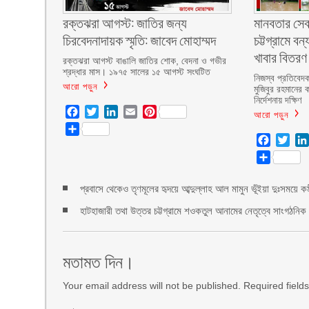
রক্তঝরা আগস্ট: জাতির জন্য
মানবতার সেবা
চিরবেদনাদায়ক স্মৃতি: জাবেদ মোহাম্মদ
চট্টগ্রামে বন
খাবার বিতরণ
রক্তঝরা আগস্ট বাঙালি জাতির শোক, বেদনা ও গভীর
শ্রদ্ধার মাস। ১৯৭৫ সালের ১৫ আগস্ট সংঘটিত
নিজস্ব প্রতিবেদক,
আরো পড়ুন
মুজিবুর রহমানের 
নির্দেশনায় দক্ষিণ
Facebook
Twitter
LinkedIn
Email
Pinterest
আরো পড়ুন
Share
Facebo
Twit
Share
প্রবাসে থেকেও তৃণমূলের হৃদয়ে আব্দুল্লাহ আল মামুন ভূঁইয়া দুঃসময়ে 
হাটহাজারী তথা উত্তর চট্টগ্রামে শওকতুল আনামের নেতৃত্বে সাংগঠনিক ও
মতামত দিন।
Your email address will not be published. Required fiel