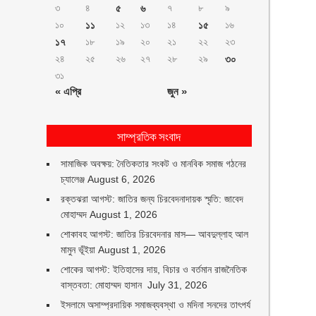
৩
৪
৫
৬
৭
৮
৯
১০
১১
১২
১৩
১৪
১৫
১৬
১৭
১৮
১৯
২০
২১
২২
২৩
২৪
২৫
২৬
২৭
২৮
২৯
৩০
৩১
« এপ্রি
জুন »
সাম্প্রতিক সংবাদ
সামাজিক অবক্ষয়: নৈতিকতার সংকট ও মানবিক সমাজ গঠনের
চ্যালেঞ্জ
August 6, 2026
রক্তঝরা আগস্ট: জাতির জন্য চিরবেদনাদায়ক স্মৃতি: জাবেদ
মোহাম্মদ
August 1, 2026
শোকাবহ আগস্ট: জাতির চিরবেদনার মাস— আবদুল্লাহ আল
মামুন ভূঁইয়া
August 1, 2026
শোকের আগস্ট: ইতিহাসের দায়, বিচার ও বর্তমান রাজনৈতিক
বাস্তবতা: মোহাম্মদ হাসান
July 31, 2026
ইসলামে অসাম্প্রদায়িক সমাজব্যবস্থা ও মদিনা সনদের তাৎপর্য