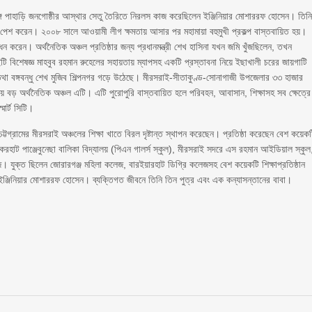
 সঙ্গে পাহাড়ি জনগোষ্ঠীর আস্থার সেতু তৈরিতে নিরলস কাজ করেছিলেন ইঞ্জিনিয়ার মোশাররফ হোসেন। তিন
ছে পেশ করেন। ২০০৮ সালে আওয়ামী লীগ ক্ষমতায় আসার পর মহামায়া বহুমুখী প্রকল্প বাস্তবায়িত হয়।
ধন করেন। অর্থনৈতিক অঞ্চল প্রতিষ্ঠার জন্য প্রধানমন্ত্রী শেখ হাসিনা যখন জমি খুঁজছিলেন, তখন
 বিশেষজ্ঞ মাহবুব রহমান রুহেলের সহায়তায় ম্যাপসহ একটি প্রস্তাবনা নিয়ে ইছাখালী চরের জায়গাটি
 তথা বঙ্গবন্ধু শেখ মুজিব শিল্পনগর গড়ে উঠেছে। মীরসরাই-সীতাকুণ্ড-সোনাগাজী উপজেলার ৩৩ হাজার
য়ে বড় অর্থনৈতিক অঞ্চল এটি। এটি পুরোপুরি বাস্তবায়িত হলে পরিবহন, আবাসান, শিক্ষাসহ সব ক্ষেত্রে
মার্ট সিটি।
্টগ্রামের মীরসরাই অঞ্চলের শিক্ষা খাতে বিরল দৃষ্টান্ত স্থাপন করেছেন। প্রতিষ্ঠা করেছেন বেশ কয়েক
কেরহাট পাঞ্জেবুনেছা বালিকা বিদ্যালয় (পিএন গালর্স স্কুল), মীরসরাই সদরে এস রহমান আইডিয়াল স্কুল
েজ। যুক্ত ছিলেন জোরারগঞ্জ মহিলা কলেজ, বারইয়ারহাট ডিগ্রি কলেজসহ বেশ কয়েকটি শিক্ষাপ্রতিষ্ঠান
ন ইঞ্জিনিয়ার মোশাররফ হোসেন। ব্যক্তিগত জীবনে তিনি তিন পুত্র এবং এক কন্যাসন্তানের বাবা।