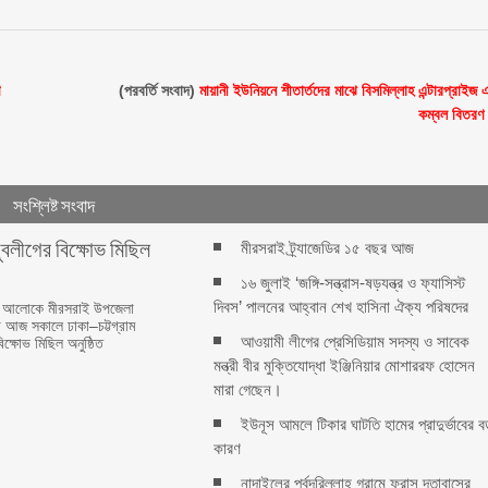
ণ
(পরবর্তি সংবাদ)
মায়ানী ইউনিয়নে শীতার্তদের মাঝে বিসমিল্লাহ এন্টারপ্রাইজ 
কম্বল বিতরণ
সংশ্লিষ্ট সংবাদ
ুবলীগের বিক্ষোভ মিছিল
মীরসরাই ট্র্যাজেডির ১৫ বছর আজ
১৬ জুলাই ‘জঙ্গি-সন্ত্রাস-ষড়যন্ত্র ও ফ্যাসিস্ট
দিবস’ পালনের আহ্বান শেখ হাসিনা ঐক্য পরিষদের
েশনার আলোকে মীরসরাই উপজেলা
ে আজ সকালে ঢাকা–চট্টগ্রাম
আওয়ামী লীগের প্রেসিডিয়াম সদস্য ও সাবেক
ক্ষোভ মিছিল অনুষ্ঠিত
মন্ত্রী বীর মুক্তিযোদ্ধা ইঞ্জিনিয়ার মোশাররফ হোসেন
মারা গেছেন।
ইউনূস আমলে টিকার ঘাটতি হামের প্রাদুর্ভাবের ব
কারণ
নান্দাইলের পূর্বদরিল্লাহ গ্রামে ফ্রান্স দূতাবাসের