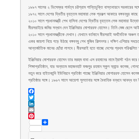
১৯৯৭ সালের ২ ডিসেম্বর পার্বত্য চট্টগ্রাম শান্তিচুক্তি বাস্তবায়নে সরকারের
১৯৭২ সালে দেশের দ্বিতীয় বৃহত্তম মহামায়া লেক প্রকল্প আকারে বঙ্গবন্ধুর কা
২০১০ সালে প্রধানমন্ত্রী শেখ হাসিনা দেশের দ্বিতীয় বৃহত্তম লেক মহামায়া উদ্বো
মীরসরাইয়ে জমির সন্ধান দেন ইঞ্জিনিয়ার মোশাররফ হোসেন। তিনি মেজ ছেলে আইটি
২০১০ সালে প্রধানমন্ত্রীকে দেখান। যেখানে বর্তমানে মীরসরাই অর্থনৈতিক অঞ্চল
একর জায়গা নিয়ে গড়ে উঠছে বঙ্গবন্ধু শেখ মুজিব শিল্পনগর। দক্ষিণ এশিয়ার সবচে
আন্তর্জাতিক মানের ছোঁয়া লাগবে। মীরসরাই হতে যাচ্ছে দেশের প্রথম পরিকল্পিত স্
ইঞ্জিনিয়ার মোশাররফ হোসেন তার মরহুম বাবা এস রহমানের নামে ট্রাস্ট গঠন করে চট
শিক্ষাপ্রতিষ্ঠান, যার অন্যতম মহাজনহাট ফজলুর রহমান স্কুল অ্যান্ড কলেজ, গোল
নতুন করে হাইতকান্দি ইউনিয়নে প্রতিষ্ঠা পাচ্ছে ইঞ্জিনিয়ার মোশাররফ হোসেন কল
প্রতিষ্ঠার সঙ্গে। ১৯৬৭ সালে আয়েশা সুলতানার সঙ্গে বৈবাহিক বন্ধনে আবদ্ধ হ
Facebook
Twitter
LinkedIn
Email
Pinterest
Share