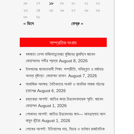
১৬
১৭
১৮
১৯
২০
২১
২২
২৩
২৪
২৫
২৬
২৭
২৮
২৯
৩০
৩১
« ডিসে
ফেব্রু »
সাম্প্রতিক সংবাদ
বঙ্গমাতা বেগম ফজিলাতুন্নেছা মুজিবের জন্মদিনে জাবেদ
মোহাম্মদের গভীর শ্রদ্ধা
August 8, 2026
ইসলামের মানবতাবাদী শিক্ষা: সম্প্রীতি, সহিষ্ণুতা ও মর্যাদার
অনন্য দৃষ্টান্ত: মোহাম্মদ হাসান
August 7, 2026
সামাজিক অবক্ষয়: নৈতিকতার সংকট ও মানবিক সমাজ গঠনের
চ্যালেঞ্জ
August 6, 2026
রক্তঝরা আগস্ট: জাতির জন্য চিরবেদনাদায়ক স্মৃতি: জাবেদ
মোহাম্মদ
August 1, 2026
শোকাবহ আগস্ট: জাতির চিরবেদনার মাস— আবদুল্লাহ আল
মামুন ভূঁইয়া
August 1, 2026
শোকের আগস্ট: ইতিহাসের দায়, বিচার ও বর্তমান রাজনৈতিক