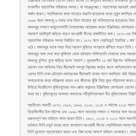
ইঞ্জিনিয়ার মোশাররফ হোসেন ১৯৪৩ সালের ১২ জানুয়ারি মীরসরাই উপজেলার ধুম ইউন
তৎকালীন প্রাদেশিক পরিষদের সদস্য। মা পাঞ্জেবুনেছা। পড়াশোনায় বরাবরই মেধ
অর্জন করেন। সাহসিকতার জন্য লাহোরে বাঙালি ছাত্রদের মধ্যে তুমুল জনপ্রিয় 
১৯৬৬ সালে বঙ্গবন্ধু ৬ দফার ডাক দিলে লাহোরে পূর্ব পাকিস্তানের ছাত্রদের ন
বঙ্গবন্ধুর সম্মানে ক্যান্ডেললাইট নৈশভোজের আয়োজন করেন ইঞ্জিনিয়ার মোশারর
পরামর্শে আষ্টেপৃষ্টে জড়িয়ে পড়েন আওয়ামী লীগের রাজনীতির সঙ্গে। ১৯৭০-এর নির
প্রাদেশিক পরিষদের সদস্য নির্বাচিত হন। ১৯৭১ সালে প্রেসিডেন্ট ইয়াহিয়া ১ মার্চ 
ওঠে। বঙ্গবন্ধুর ডাকে সাড়া দিয়ে স্বদেশ মুক্তির সংগ্রামে ঝাঁপিয়ে পড়েন তিনি। যুদ্
বঙ্গবন্ধুর সঙ্গে দেখা করে কুমিল্লা থেকে চট্টগ্রাম পাকিস্তানি সেনাদের রসদ সরবর
বঙ্গবন্ধু খুশিতে বুকে জড়িয়ে বলেন ‘সাবাশ’। যুদ্ধকালীন ২৫ মার্চ ব্রিগেড পাক
হোসেন তার সাথিদের নিয়ে মীরসরাই শুভপুর ব্রিজের কাঠের অংশে অগ্নিসংযোগ কর
এরপর তিনি ঢাকা-চট্টগ্রাম মহাসড়কের মীরসরাই থানার পাশে অবস্থিত অচি মিয়ার ব্র
অপারেশনের জন্য পরিকল্পনা করেন এবং জীবনের ঝুঁকি নিয়ে যুদ্ধ পরিচালনা করেন।
উড়িয়ে দিয়েছিলেন মুক্তিযুদ্ধের সাব-সেক্টর কমান্ডার ইঞ্জিনিয়ার মোশাররফ হোসে
বাধ্য হয়। মুক্তিযুদ্ধে অনবদ্য অবদানের স্বীকৃতিস্বপরূপ বীর মুক্তিযোদ্ধা ই
স্বাধীনতা-পরবর্তী ১৯৭৩, ১৯৮৬, ১৯৯৬, ২০০৮, ২০১৪ ও সর্বশেষ ২০১৮ সালে অন
বিরোধীদলীয় চিফ হুইপের এবং ১৯৯৬ সালে অত্যন্ত দক্ষতা ও সততার সঙ্গে আওয়ামী
গুরুত্বপূর্ণ পদে দায়িত্ব পালন করেন তিনি। ১৯৮০, ২০০৪ ও ২০১২ সালে সভাপতি
বর্তমানে তিনি চতুর্থ বারের মতো বাংলাদেশ আওয়ামী লীগের প্রেসিডিয়াম সদস্য হি
তিনি দৃঢ়ভাবে প্রত্যাখ্যান করেন এবং নিজ দলের আদর্শে অবিচল থেকেছেন। লো