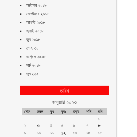
অক্টোবর ২০১৮
সেপ্টেম্বর ২০১৮
আগস্ট ২০১৮
জুলাই ২০১৮
জুন ২০১৮
মে ২০১৮
এপ্রিল ২০১৮
মার্চ ২০১৮
জুন ২২২
তারিখ
জানুয়ারি ২০২৩
সোম
মঙ্গল
বুধ
বৃহঃ
শুক্র
শনি
রবি
১
২
৩
৪
৫
৬
৭
৮
৯
১০
১১
১২
১৩
১৪
১৫