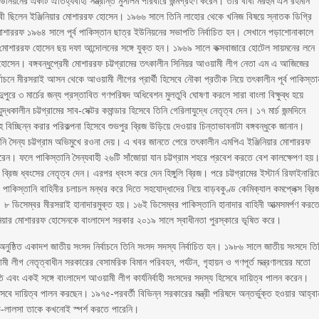
িয়নের একটি ঐতিহ্যবাহী সম্ভ্রান্ত মুসলিম পরিবারে জন্মগ্রহণ করেন। তার বাবা মরহুম এস রহমান
াবী ছিলেন ইঞ্জিনিয়ার মোশাররফ হোসেন। ১৯৬৬ সালে তিনি লাহোর থেকে খনিজ বিষয়ে স্নাতক ডিগ্রি
মোশাররফ ১৯৬৪ সালে পূর্ব পাকিস্তান ছাত্র ইউনিয়নের সভাপতি নির্বাচিত হন। সেখানে পড়াশোনাকালে
িয়ে মোশাররফ হোসেন ছয় দফা আন্দোলনের সঙ্গে যুক্ত হন। ১৯৬৯ সালে কক্সবাজারে হোটেল সায়মনের লনে
ফ হোসেন। বঙ্গবন্ধুপ্রেমী মোশাররফ চট্টগ্রামের তৎকালীন সিনিয়র আওয়ামী লীগ নেতা এম এ আজিজের
্বাচনে মীরসরাই আসন থেকে আওয়ামী লীগের প্রার্থী হিসেবে নৌকা প্রতীক নিয়ে তৎকালীন পূর্ব পাকিস্তা
দুপুরে ৩ মার্চের জন্য প্রস্তাবিত গণপরিষদ অধিবেশন মুলতুবি ঘোষণা করলে সারা বাংলা বিক্ষুব্ধ হয়ে
ধকালীন চট্টগ্রামের সাব-সেক্টর কমান্ডার হিসেবে তিনি গেরিলাযুদ্ধে নেতৃত্ব দেন। ১৭ মার্চ জন্মদিনে
াহ বিচ্ছিন্ন করার পরিকল্পনা হিসেবে শুভপুর ব্রিজ উড়িয়ে দেওয়ার চিন্তাভাবনাটা বঙ্গবন্ধুকে জানান।
িস্তানি সৈন্য চট্টগ্রাম অভিমুখে রওনা দেয়। এ খবর জানতে পেরে তৎকালীন এমপিএ ইঞ্জিনিয়ার মোশাররফ
েন। ফলে পাকিস্তানি সৈন্যবাহী ২৬টি সাঁজোয়া যান চট্টগ্রাম শহরে প্রবেশ করতে বেশ কালক্ষেপণ হয়
িজ ধ্বংসের নেতৃত্ব দেন। এরপর ধ্বংস করে দেন হিঙ্গুলি ব্রিজ। পরে চট্টগ্রামের ইস্টার্ন রিফাইনারি
 পাকিস্তানি বাহিনীর চলাচল মন্থর করে দিতে সহযোদ্ধাদের নিয়ে বাড়বকুণ্ড কেমিক্যাল কমপ্লেক্স ব্রি
ন। ৮ ডিসেম্বর মীরসরাই হানাদারমুক্ত হয়। ১৬ই ডিসেম্বর পাকিস্তানি হানাদার বাহিনী আত্মসমর্পণ করত
ঞ্জিনিয়ার মোশাররফ হোসেনকে বাংলাদেশ সরকার ২০১৯ সালে স্বাধীনতা পুরস্কারে ভূষিত করে।
ুষ্ঠিত একাদশ জাতীয় সংসদ নির্বাচনে তিনি সংসদ সদস্য নির্বাচিত হন। ১৯৮৬ সালে জাতীয় সংসদে তি
 লীগ নেতৃত্বাধীন সরকারের বেসামরিক বিমান পরিবহন, পর্যটন, গৃহায়ন ও গণপূর্ত মন্ত্রণালয়ের মতো
 এবং একই সঙ্গে বাংলাদেশ আওয়ামী লীগ কার্যনির্বাহী সংসদের সদস্য হিসেবে দায়িত্ব পালন করেন।
সেবে দায়িত্ব পালন করছেন। ১৯৭৫-পরবর্তী বিভিন্ন সরকারের মন্ত্রী পরিষদে অন্তর্ভুক্ত হওয়ার আহ্বা
ভ-লালসা তাকে কখনোই স্পর্শ করতে পারেনি।