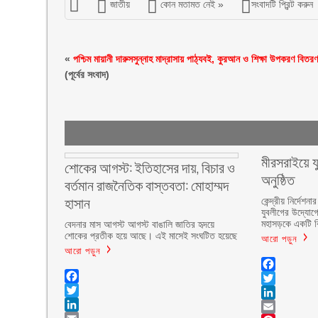
জাতীয়
কোন মতামত নেই »
সংবাদটি প্রিন্ট করুন
«
পশ্চিম মায়ানী দারুসসুন্নাহ মাদ্রাসায় পাঠ্যবই, কুরআন ও শিক্ষা উপকরণ বিতর
(পূর্বের সংবাদ)
মীরসরাইয়ে য
শোকের আগস্ট: ইতিহাসের দায়, বিচার ও
অনুষ্ঠিত
বর্তমান রাজনৈতিক বাস্তবতা: মোহাম্মদ
হাসান
কেন্দ্রীয় নির্দ
যুবলীগের উদ্যোগ
মহাসড়কে একটি বি
বেদনার মাস আগস্ট আগস্ট বাঙালি জাতির হৃদয়ে
শোকের প্রতীক হয়ে আছে। এই মাসেই সংঘটিত হয়েছে
আরো পড়ুন
আরো পড়ুন
Facebook
Facebook
Twitter
Twitter
LinkedIn