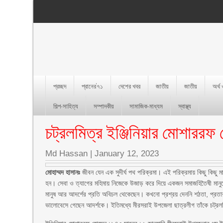
প্রচ্ছদ
প্রানের’৭১
দেশের খবর
জাতীয়
জাতীয়
অর্থ
শিল্প-সাহিত্য
সম্পাদকীয়
সামাজিক-মাধ্যম
স্বাস্থ্য
চট্রলমিত্র ইঞ্জিনিয়ার মোশারর
Md Hassan
|
January 12, 2023
মোহাম্মদ হাসানঃ
জীবন যেন এক সুদীর্ঘ পথ পরিক্রমা। এই পরিক্রমায় কিছু কিছু মান
হন। সেবা ও ত্যাগের মহিমায় নিজেকে উজাড় করে দিয়ে একজন সমাজহিতৈষী মানুষে
মানুষ আর আদর্শের প্রতি অবিচল থেকেছেন। কখনো প্রশ্রয় দেননি শঠতা, প্রতা
ভালোবেসে গেছেন আদর্শকে। ইতিমধ্যে মীরসরাই উপজেলা ছাত্রলীগ তাঁকে চট্রল