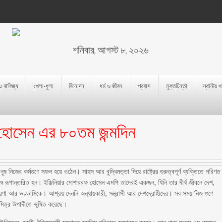
শনিবার, আগস্ট ৮, ২০২৬
 ও বাণিজ্য
খেলা-ধুলা
বিনোদন
ধর্ম ও জীবন
প্রবাস
মুক্তচিন্তা
স্থানীয় 
ফ হোসেন এর ৮০তম জন্মদিন
ুষ নিজের কর্মগুণে সফল হয়ে ওঠেন। সাহস আর বুদ্ধিমত্তা দিয়ে রাষ্ট্রের গুরুত্বপূর্ণ ব্যক্তিতে পরিণত
 রূপান্তরিত হন। ইঞ্জিনিয়ার মোশাররফ হোসেন এমপি তাদেরই একজন, যিনি তার দীর্ঘ জীবনে দেশ,
রণা আর ভণ্ডামিকে। আশ্রয় দেননি অন্যায়কারী, সন্ত্রাসী আর দেশদ্রোহীদের। সব সময় নিজ গুণে
মিত্র উপাদীতে ভূষিত করেছে।