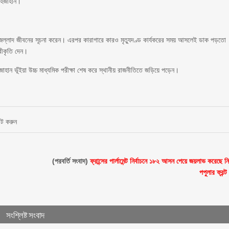
াহজাহান।
ার জল্লাদ জীবনের সূচনা করেন। এরপর কারাগারে কারও মৃত্যুদণ্ড কার্যকরের সময় আসলেই ডাক পড়তো
বীকৃতি দেন।
ান ভূঁইয়া উচ্চ মাধ্যমিক পরীক্ষা শেষ করে স্থানীয় রাজনীতিতে জড়িয়ে পড়েন।
ন্ট করুন
(পরবর্তি সংবাদ)
ফ্রান্সের পার্লামেন্ট নির্বাচনে ১৮২ আসন পেয়ে জয়লাভ করেছে ন
পপুলার ফ্রন্ট
সংশ্লিষ্ট সংবাদ