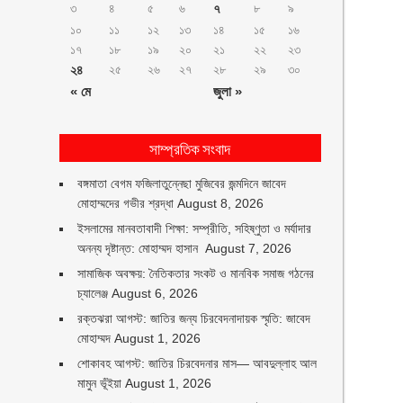
৩
৪
৫
৬
৭
৮
৯
১০
১১
১২
১৩
১৪
১৫
১৬
১৭
১৮
১৯
২০
২১
২২
২৩
২৪
২৫
২৬
২৭
২৮
২৯
৩০
« মে
জুলা »
সাম্প্রতিক সংবাদ
বঙ্গমাতা বেগম ফজিলাতুন্নেছা মুজিবের জন্মদিনে জাবেদ
মোহাম্মদের গভীর শ্রদ্ধা
August 8, 2026
ইসলামের মানবতাবাদী শিক্ষা: সম্প্রীতি, সহিষ্ণুতা ও মর্যাদার
অনন্য দৃষ্টান্ত: মোহাম্মদ হাসান
August 7, 2026
সামাজিক অবক্ষয়: নৈতিকতার সংকট ও মানবিক সমাজ গঠনের
চ্যালেঞ্জ
August 6, 2026
রক্তঝরা আগস্ট: জাতির জন্য চিরবেদনাদায়ক স্মৃতি: জাবেদ
মোহাম্মদ
August 1, 2026
শোকাবহ আগস্ট: জাতির চিরবেদনার মাস— আবদুল্লাহ আল
মামুন ভূঁইয়া
August 1, 2026