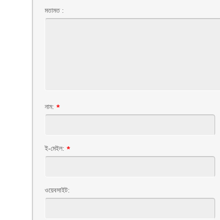
মতামত :
নাম:
*
ই-মেইল:
*
ওয়েবসাইট: