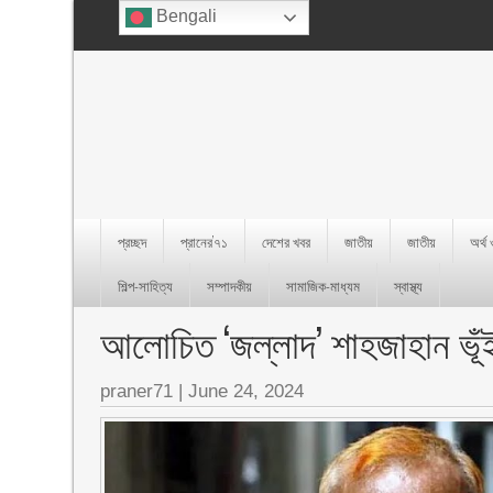
Bengali
প্রচ্ছদ
প্রানের’৭১
দেশের খবর
জাতীয়
জাতীয়
অর্থ
শিল্প-সাহিত্য
সম্পাদকীয়
সামাজিক-মাধ্যম
স্বাস্থ্য
আলোচিত ‘জল্লাদ’ শাহজাহান ভূঁ
praner71
|
June 24, 2024