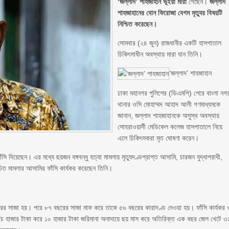
‘জল্লাদ’ শাহজাহান ভূঁইয়া মারা
গেছেন।
জল্লাদ
শাহজাহানের বোন ফিরোজা বেগম মৃত্যুর বিষয়টি
নিশ্চিত করেছেন।
সোমবার (২৪ জুন) রাজধানীর একটি হাসপাতাল
চিকিৎসাধীন অবস্থায় মারা যান তিনি।
‘জল্লাদ’ শাহজাহান
ঢাকা মহানগর পুলিশের (ডিএমপি) শেরে বাংলা নগ
থানার ওসি মোহাম্মদ আহাদ আলী গণমাধ্যমকে
জানান, জল্লাদ শাহজাহানকে অসুস্থ অবস্থায়
সোহরাওয়ার্দী মেডিকেল কলেজ হাসপাতালে নিয়ে
এলে চিকিৎসকরা মৃত ঘোষণা করেন।
ি দিয়েছেন। এর মধ্যে ছয়জন বঙ্গবন্ধু হত্যা মামলায় মৃত্যুদণ্ডপ্রাপ্ত আসামি, চারজন যুদ্ধাপরাধী,
িত মামলার আসামির ফাঁসি কার্যকর করেছেন তিনি।
ের সাজা হয়। পরে ৮৭ বছরের সাজা মাফ করে তাকে ৫৬ বছরের কারাদণ্ড দেওয়া হয়। ফাঁসি কার্যকর 
পাঁচ হাজার টাকা করে ১০ হাজার টাকা জরিমানা অনাদায়ে ছয় মাস করে অতিরিক্ত এক বছর জেল খেটে ৩