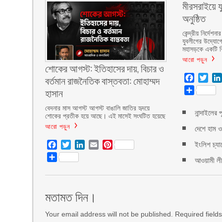
মীরসরাইয়ে য
অনুষ্ঠিত
কেন্দ্রীয় নির্দ
যুবলীগের উদ্যোগ
মহাসড়কে একটি বি
আরো পড়ুন
শোকের আগস্ট: ইতিহাসের দায়, বিচার ও
বর্তমান রাজনৈতিক বাস্তবতা: মোহাম্মদ
Facebo
Twit
হাসান
Share
বেদনার মাস আগস্ট আগস্ট বাঙালি জাতির হৃদয়ে
নান্দাইলের 
শোকের প্রতীক হয়ে আছে। এই মাসেই সংঘটিত হয়েছে
আরো পড়ুন
দেশে হাম ও
ইংলিশ চ্যা
Facebook
Twitter
LinkedIn
Email
Pinterest
Share
আওয়ামী লীগ
মতামত দিন।
Your email address will not be published. Required fiel