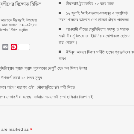
ুবলীগের বিক্ষোভ মিছিল
মীরসরাই ট্র্যাজেডির ১৫ বছর আজ
১৬ জুলাই ‘জঙ্গি-সন্ত্রাস-ষড়যন্ত্র ও ফ্যাসিস্ট
দিবস’ পালনের আহ্বান শেখ হাসিনা ঐক্য পরিষদের
েশনার আলোকে মীরসরাই উপজেলা
ে আজ সকালে ঢাকা–চট্টগ্রাম
আওয়ামী লীগের প্রেসিডিয়াম সদস্য ও সাবেক
ক্ষোভ মিছিল অনুষ্ঠিত
মন্ত্রী বীর মুক্তিযোদ্ধা ইঞ্জিনিয়ার মোশাররফ হোসেন
মারা গেছেন।
ok
ter
LinkedIn
Email
Pinterest
ইউনূস আমলে টিকার ঘাটতি হামের প্রাদুর্ভাবের ব
কারণ
পূর্বদরিল্লাহ গ্রামে ফ্রান্স দূতাবাসের ডেপুটি হেড অব মিশন ইনজা
 উপসর্গে আরো ১০ শিশুর মৃত্যু
নেলে অবৈধ পারাপার চেষ্টা, নৌকাডুবিতে দুই নারী নিহত
ের নেতাকর্মীরা বলেছে: বর্তমানে জননেত্রী শেখ হাসিনার বিকল্প নাই
ds are marked as
*