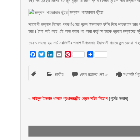
বছর পর ২০২৩ সালের ১৮ জুন মুক্ত আকাশে শ্বাস ফেলার সুযোগ পান জল্লাদ শ
‘জল্লাদ’ শাহজাহান ভূঁইয়া
সহযোগী জল্লাদ হিসেবে গফরগাঁওয়ের নূরুল ইসলামকে ফাঁসি দিয়ে শাহজাহান ত
তার। টানা আট বছর এই কাজ করার পর কারা কর্তৃপক্ষ তাকে প্রধান জল্লাদের স্
১৯৫০ সালের ২৬ মার্চ নরসিংদীর পলাশ উপজেলার ইছাখালী গ্রামে জন্ম নেওয়া শাহজাহ
Facebook
Twitter
LinkedIn
Email
Pinterest
Share
জাতীয়
কোন মতামত নেই »
সংবাদটি প্রি
«
নাইমুল ইসলাম খানকে প্রধানমন্ত্রীর প্রেস সচিব নিয়োগ
(পূর্বের সংবাদ)