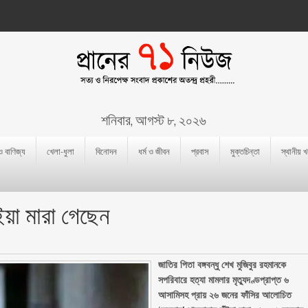
শনিবার, আগস্ট ৮, ২০২৬
 ও বাণিজ্য
খেলা-ধুলা
বিনোদন
ধর্ম ও জীবন
প্রবাস
মুক্তচিন্তা
স্থানীয় 
ইয়া মারা গেছেন
জাতির পিতা বঙ্গবন্ধু শেখ মুজিবুর রহমানকে
সপরিবারে হত্যা মামলার মৃত্যুদণ্ডপ্রাপ্ত ৬
আসামিসহ প্রায় ২৬ জনের ফাঁসির আলোচিত