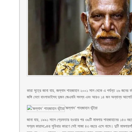
কারা সূত্রে জানা যায়, জল্লাদ শাহজাহান ২০০১ সাল থেকে এ পর্যন্ত ২৬ জনের ফাঁস
জঙ্গি নেতা বাংলাভাইসহ দুজন জেএমবি সদস্য এবং আরও ১৪ জন অন্যান্য আলোচ
‘জল্লাদ’ শাহজাহান ভূঁইয়া
জানা যায়, ১৯৯১ সালে গ্রেফতার হওয়ার পর ৩৬টি মামলায় শাহজাহানের ১৪৩ বছর
সশ্রম কারাদণ্ডের সুবিধার কারণে সেই সাজা ৪৩ বছরে এসে নামে। দুটি মামলায়