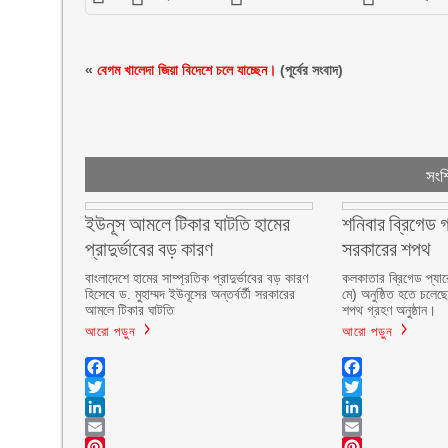
«
বেগম খালেদা জিয়া বিদেশে চলে যাচ্ছেন।
(পূর্বের সংবাদ)
সংশ্
ইউনূস আমলে টিকার ঘাটতি হামের
শনিবার ব্রিগেড গ
প্রাদুর্ভাবের বড় কারণ
সরকারের শপথ
বাংলাদেশে হামের সাম্প্রতিক প্রাদুর্ভাবের বড় কারণ
কলকাতার ব্রিগেড প্যার
হিসেবে ড. মুহাম্মদ ইউনূসের অন্তর্বর্তী সরকারের
মে) অনুষ্ঠিত হতে চলেছে
আমলে টিকার ঘাটতি
শপথ গ্রহণ অনুষ্ঠান।
আরো পড়ুন
আরো পড়ুন
Facebook
Facebook
Twitter
Twitter
LinkedIn
LinkedIn
Email
Email