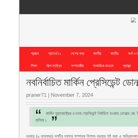
প্রচ্ছদ
প্রানের’৭১
দেশের খবর
জাতীয়
জাতীয়
অর্থ ও 
শিক্ষা
শিল্প-সাহিত্য
সম্পাদকীয়
সামাজিক-মাধ্যম
স্বাস্থ্য
নবনির্বাচিত মার্কিন প্রেসিডেন্ট ডো
praner71
|
November 7, 2024
মার্কিন যুক্তরাষ্ট্রের ৪৭তম প্রেসিডেন্ট নির্বাচিত হওয়ায় ডোনাল্ড 
হাসিনা।
বুধবার (৬ নভেম্বর) দলটির দফতর সম্পাদক বিপ্লব বড়ুয়ার সই করা এ অভিনন্দন