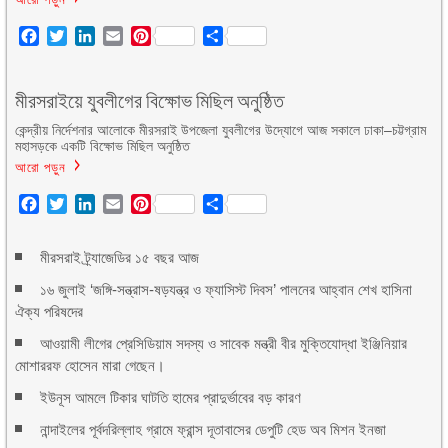
Facebook
Twitter
LinkedIn
Email
Pinterest
Share
মীরসরাইয়ে যুবলীগের বিক্ষোভ মিছিল অনুষ্ঠিত
কেন্দ্রীয় নির্দেশনার আলোকে মীরসরাই উপজেলা যুবলীগের উদ্যোগে আজ সকালে ঢাকা–চট্টগ্রাম
মহাসড়কে একটি বিক্ষোভ মিছিল অনুষ্ঠিত
আরো পড়ুন
Facebook
Twitter
LinkedIn
Email
Pinterest
Share
মীরসরাই ট্র্যাজেডির ১৫ বছর আজ
১৬ জুলাই ‘জঙ্গি-সন্ত্রাস-ষড়যন্ত্র ও ফ্যাসিস্ট দিবস’ পালনের আহ্বান শেখ হাসিনা
ঐক্য পরিষদের
আওয়ামী লীগের প্রেসিডিয়াম সদস্য ও সাবেক মন্ত্রী বীর মুক্তিযোদ্ধা ইঞ্জিনিয়ার
মোশাররফ হোসেন মারা গেছেন।
ইউনূস আমলে টিকার ঘাটতি হামের প্রাদুর্ভাবের বড় কারণ
নান্দাইলের পূর্বদরিল্লাহ গ্রামে ফ্রান্স দূতাবাসের ডেপুটি হেড অব মিশন ইনজা