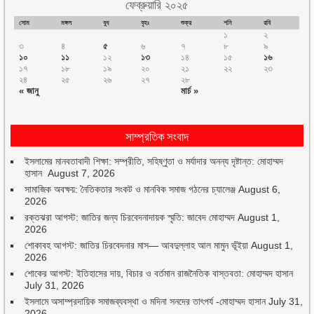
ফেব্রুয়ারি ২০২৫
সোম
মঙ্গল
বুধ
বৃহঃ
শুক্র
শনি
রবি
১
২
৩
৪
৫
৬
৭
৮
৯
১০
১১
১২
১৩
১৪
১৫
১৬
১৭
১৮
১৯
২০
২১
২২
২৩
২৪
২৫
২৬
২৭
২৮
« জানু
মার্চ »
সাম্প্রতিক সংবাদ
ইসলামের মানবতাবাদী শিক্ষা: সম্প্রীতি, সহিষ্ণুতা ও মর্যাদার অনন্য দৃষ্টান্ত: মোহাম্মদ
হাসান
August 7, 2026
সামাজিক অবক্ষয়: নৈতিকতার সংকট ও মানবিক সমাজ গঠনের চ্যালেঞ্জ
August 6,
2026
রক্তঝরা আগস্ট: জাতির জন্য চিরবেদনাদায়ক স্মৃতি: জাবেদ মোহাম্মদ
August 1,
2026
শোকাবহ আগস্ট: জাতির চিরবেদনার মাস— আবদুল্লাহ আল মামুন ভূঁইয়া
August 1,
2026
শোকের আগস্ট: ইতিহাসের দায়, বিচার ও বর্তমান রাজনৈতিক বাস্তবতা: মোহাম্মদ হাসান
July 31, 2026
ইসলামে অসাম্প্রদায়িক সমাজব্যবস্থা ও মদিনা সনদের তাৎপর্য -মোহাম্মদ হাসান
July 31,
2026