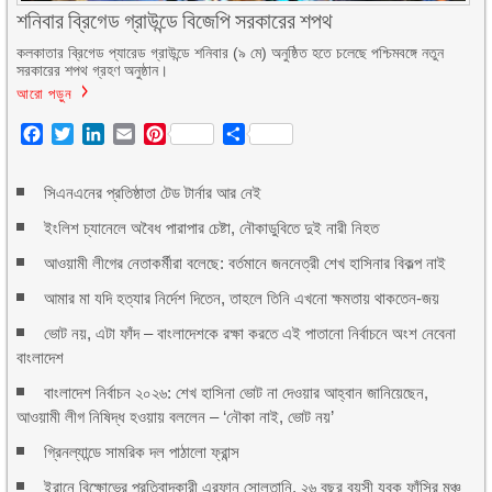
শনিবার ব্রিগেড গ্রাউন্ডে বিজেপি সরকারের শপথ
কলকাতার ব্রিগেড প্যারেড গ্রাউন্ডে শনিবার (৯ মে) অনুষ্ঠিত হতে চলেছে পশ্চিমবঙ্গে নতুন
সরকারের শপথ গ্রহণ অনুষ্ঠান।
আরো পড়ুন
Facebook
Twitter
LinkedIn
Email
Pinterest
Share
সিএনএনের প্রতিষ্ঠাতা টেড টার্নার আর নেই
ইংলিশ চ্যানেলে অবৈধ পারাপার চেষ্টা, নৌকাডুবিতে দুই নারী নিহত
আওয়ামী লীগের নেতাকর্মীরা বলেছে: বর্তমানে জননেত্রী শেখ হাসিনার বিকল্প নাই
আমার মা যদি হত্যার নির্দেশ দিতেন, তাহলে তিনি এখনো ক্ষমতায় থাকতেন-জয়
ভোট নয়, এটা ফাঁদ – বাংলাদেশকে রক্ষা করতে এই পাতানো নির্বাচনে অংশ নেবেনা
বাংলাদেশ
বাংলাদেশ নির্বাচন ২০২৬: শেখ হাসিনা ভোট না দেওয়ার আহ্বান জানিয়েছেন,
আওয়ামী লীগ নিষিদ্ধ হওয়ায় বললেন – ‘নৌকা নাই, ভোট নয়’
গ্রিনল্যান্ডে সামরিক দল পাঠালো ফ্রান্স
ইরানে বিক্ষোভের প্রতিবাদকারী এরফান সোলতানি, ২৬ বছর বয়সী যুবক ফাঁসির মঞ্চ