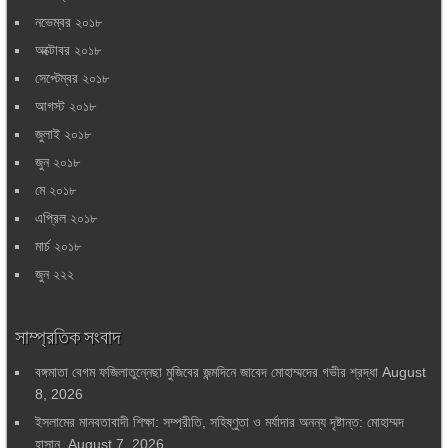
নভেম্বর ২০১৮
অক্টোবর ২০১৮
সেপ্টেম্বর ২০১৮
আগস্ট ২০১৮
জুলাই ২০১৮
জুন ২০১৮
মে ২০১৮
এপ্রিল ২০১৮
মার্চ ২০১৮
জুন ২২২
সাম্প্রতিক সংবাদ
বঙ্গমাতা বেগম ফজিলাতুন্নেছা মুজিবের জন্মদিনে জাবেদ মোহাম্মদের গভীর শ্রদ্ধা
August
8, 2026
ইসলামের মানবতাবাদী শিক্ষা: সম্প্রীতি, সহিষ্ণুতা ও মর্যাদার অনন্য দৃষ্টান্ত: মোহাম্মদ
হাসান
August 7, 2026