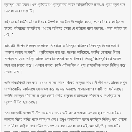
ব্যবস্থা নেয়া হয়নি। গুম প্রতিরোধে প্রস্তাবিত আইন আন্তর্জাতিক মানদণ্ড পূরণে ব্যর্থ বলে
মন্তব্য করে সংস্থাটি।
এইচআরডব্লিউ’র এশিয়া বিষয়ক উপপরিচালক মীনাক্ষী গাঙ্গুলি বলেন, ‘গুমের শিকার ব্যক্তি ও
তাদের পরিবারের ন্যায়বিচার পাওয়ার অধিকার রক্ষায় যে কাঠামো থাকা দরকার, খসড়া আইনে তা
নেই।’
আওয়ামী লীগের বিরুদ্ধে সরকারের নিষেধাজ্ঞা ও নিবন্ধন বাতিলের সিদ্ধান্ত নিয়েও হতাশা
প্রকাশ করেছে সংস্থাটি। প্রতিবেদনে বলা হয়, সরকার জানিয়েছে, দলটির নেতাদের বিচার
সম্পন্ন না হওয়া পর্যন্ত তাদের ওপর নিষেধাজ্ঞা বহাল থাকবে। কিন্তু বিচারপ্রক্রিয়া অনেক
বছর ধরে চলতে পারে। এভাবে কার্যত একটি ঐতিহাসিক ও বৃহৎ রাজনৈতিক দলকে নিষিদ্ধ করে
দেওয়া হলো।
এইচআরডব্লিউ মনে করে, ১৯৭১ সালের আগে থেকেই সক্রিয় আওয়ামী লীগ এবং তাদের বিপুল
সমর্থকগোষ্ঠীর কার্যক্রমে হস্তক্ষেপ করে সরকার জনগণের মতপ্রকাশের স্বাধীনতা খর্ব করছে।
দলটির নিবন্ধন বাতিলের মাধ্যমে কোটি কোটি মানুষের রাজনৈতিক অধিকার ও অংশগ্রহণের
সুযোগ সীমিত হয়ে গেছে।
তবে সংস্থাটি আওয়ামী লীগ সরকারের সময়ে ঘটে যাওয়া ক্ষমতার অপব্যবহার ও মানবাধিকার
লঙ্ঘনের বিচার দাবির পক্ষে অবস্থান নেয়। তবুও রাজনৈতিক দলের কার্যক্রম নিষিদ্ধ করা কোনো
গণতান্ত্রিক রাষ্ট্রের পথে সঠিক পদক্ষেপ নয় বলে মন্তব্য করে এইচআরডব্লিউ। সংস্থাটির