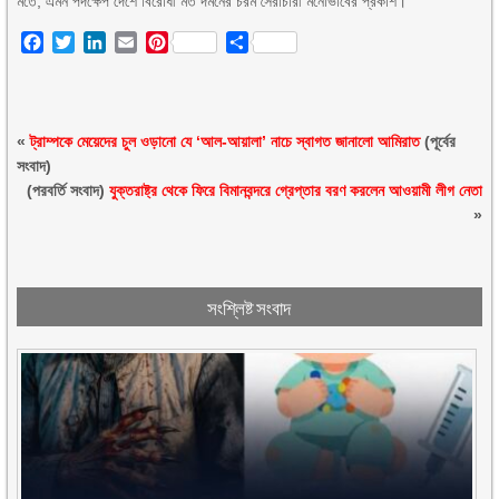
মতে, এমন পদক্ষেপ দেশে বিরোধী মত দমনের চরম সৈরাচারী মনোভাবের প্রকাশ।
Facebook
Twitter
LinkedIn
Email
Pinterest
Share
«
ট্রাম্পকে মেয়েদের চুল ওড়ানো যে ‘আল-আয়ালা’ নাচে স্বাগত জানালো আমিরাত
(পূর্বের
সংবাদ)
(পরবর্তি সংবাদ)
যুক্তরাষ্ট্র থেকে ফিরে বিমানবন্দরে গ্রেপ্তার বরণ করলেন আওয়ামী লীগ নেতা
»
সংশ্লিষ্ট সংবাদ