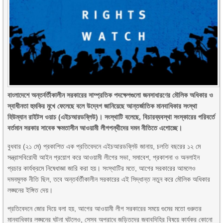
বাংলাদেশে অন্তর্বর্তীকালীন সরকারের সাম্প্রতিক পদক্ষেপগুলো জনসাধারণের মৌলিক অধিকার ও
স্বাধীনতা হুমকির মুখে ফেলেছে বলে উদ্বেগ জানিয়েছে আন্তর্জাতিক মানবাধিকার সংস্থা
হিউম্যান রাইটস ওয়াচ (এইচআরডব্লিউ)। সংস্থাটি বলেছে, বিচারব্যবস্থা সংস্কারের পরিবর্তে
বর্তমান সরকার সাবেক ক্ষমতাসীন আওয়ামী লীগপন্থীদের দমন নীতিতে এগোচ্ছে।
বুধবার (২১ মে) প্রকাশিত এক প্রতিবেদনে এইচআরডব্লিউ জানায়, চলতি বছরের ১২ মে
সন্ত্রাসবিরোধী আইন প্রয়োগ করে আওয়ামী লীগের সভা, সমাবেশ, প্রকাশনা ও অনলাইন
প্রচার কার্যক্রমে নিষেধাজ্ঞা জারি করা হয়। সংস্থাটির মতে, আগের সরকারের আমলেও
দমনমূলক নীতি ছিল, তবে অন্তর্বর্তীকালীন সরকারের এই সিদ্ধান্ত নতুন করে মৌলিক অধিকার
লঙ্ঘনের ইঙ্গিত দেয়।
প্রতিবেদনে জোর দিয়ে বলা হয়, আগের আওয়ামী লীগ সরকারের সময়ে গুমের মতো গুরুতর
মানবাধিকার লঙ্ঘনের ঘটনা ঘটলেও, সেসব অপরাধে জড়িতদের জবাবদিহির বিষয়ে কার্যকর কোনো