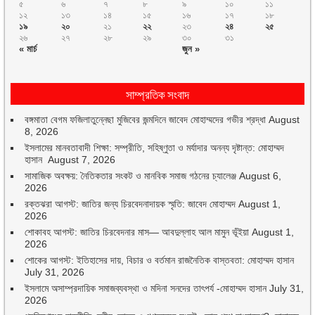
৫
৬
৭
৮
৯
১০
১১
১২
১৩
১৪
১৫
১৬
১৭
১৮
১৯
২০
২১
২২
২৩
২৪
২৫
২৬
২৭
২৮
২৯
৩০
৩১
« মার্চ
জুন »
সাম্প্রতিক সংবাদ
বঙ্গমাতা বেগম ফজিলাতুন্নেছা মুজিবের জন্মদিনে জাবেদ মোহাম্মদের গভীর শ্রদ্ধা
August
8, 2026
ইসলামের মানবতাবাদী শিক্ষা: সম্প্রীতি, সহিষ্ণুতা ও মর্যাদার অনন্য দৃষ্টান্ত: মোহাম্মদ
হাসান
August 7, 2026
সামাজিক অবক্ষয়: নৈতিকতার সংকট ও মানবিক সমাজ গঠনের চ্যালেঞ্জ
August 6,
2026
রক্তঝরা আগস্ট: জাতির জন্য চিরবেদনাদায়ক স্মৃতি: জাবেদ মোহাম্মদ
August 1,
2026
শোকাবহ আগস্ট: জাতির চিরবেদনার মাস— আবদুল্লাহ আল মামুন ভূঁইয়া
August 1,
2026
শোকের আগস্ট: ইতিহাসের দায়, বিচার ও বর্তমান রাজনৈতিক বাস্তবতা: মোহাম্মদ হাসান
July 31, 2026
ইসলামে অসাম্প্রদায়িক সমাজব্যবস্থা ও মদিনা সনদের তাৎপর্য -মোহাম্মদ হাসান
July 31,
2026