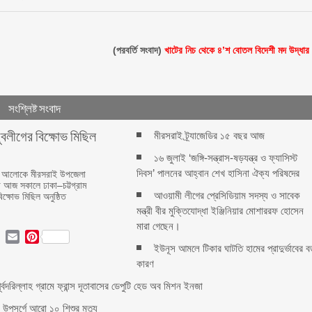
(পরবর্তি সংবাদ)
খাটের নিচ থেকে ৪’শ বোতল বিদেশী মদ উদ্ধার
সংশ্লিষ্ট সংবাদ
ুবলীগের বিক্ষোভ মিছিল
মীরসরাই ট্র্যাজেডির ১৫ বছর আজ
১৬ জুলাই ‘জঙ্গি-সন্ত্রাস-ষড়যন্ত্র ও ফ্যাসিস্ট
দিবস’ পালনের আহ্বান শেখ হাসিনা ঐক্য পরিষদের
েশনার আলোকে মীরসরাই উপজেলা
ে আজ সকালে ঢাকা–চট্টগ্রাম
আওয়ামী লীগের প্রেসিডিয়াম সদস্য ও সাবেক
ক্ষোভ মিছিল অনুষ্ঠিত
মন্ত্রী বীর মুক্তিযোদ্ধা ইঞ্জিনিয়ার মোশাররফ হোসেন
মারা গেছেন।
ok
ter
LinkedIn
Email
Pinterest
ইউনূস আমলে টিকার ঘাটতি হামের প্রাদুর্ভাবের ব
কারণ
পূর্বদরিল্লাহ গ্রামে ফ্রান্স দূতাবাসের ডেপুটি হেড অব মিশন ইনজা
 উপসর্গে আরো ১০ শিশুর মৃত্যু