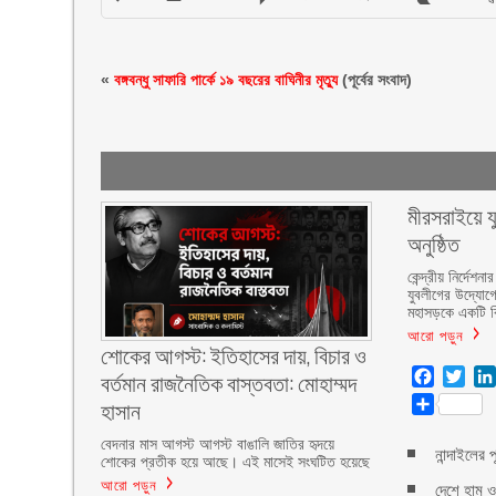
«
বঙ্গবন্ধু সাফারি পার্কে ১৯ বছরের বাঘিনীর মৃত্যু
(পূর্বের সংবাদ)
মীরসরাইয়ে য
অনুষ্ঠিত
কেন্দ্রীয় নির্দ
যুবলীগের উদ্যোগ
মহাসড়কে একটি বি
আরো পড়ুন
শোকের আগস্ট: ইতিহাসের দায়, বিচার ও
বর্তমান রাজনৈতিক বাস্তবতা: মোহাম্মদ
Facebo
Twit
হাসান
Share
বেদনার মাস আগস্ট আগস্ট বাঙালি জাতির হৃদয়ে
নান্দাইলের 
শোকের প্রতীক হয়ে আছে। এই মাসেই সংঘটিত হয়েছে
আরো পড়ুন
দেশে হাম ও