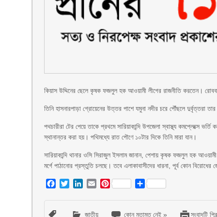
কিয়াস উদ্দিনের ছেলে কৃষক ফজলুল হক আওয়ামী লীগের রাজনীতি করতেন। রোববার 
তিনি হাসনারপাড়া গ্রোয়েনের উত্তর পাশে যমুনা নদীর চরে পৌঁছলে দুর্বৃত্তরা ত
পথচারীরা টের পেয়ে তাকে প্রথমে সারিয়াকান্দি উপজেলা স্বাস্থ্য কমপ্লেক্সে 
স্থানান্তর করা হয়। পথিমধ্যে রাত পৌণে ১০টার দিকে তিনি মারা যান।
সারিয়াকান্দি থানার ওসি সিরাজুল ইসলাম জানান, পেশায় কৃষক ফজলুল হক আওয়াম
মর্গে পাঠানোর প্রস্তুতি চলছে। তবে এলাকাবাসীদের ধারনা, পূর্ব কোন বিরোধের জ
Facebook
Twitter
LinkedIn
Email
Pinterest
Share
জাতীয়
কোন মতামত নেই »
সংবাদটি প্রি