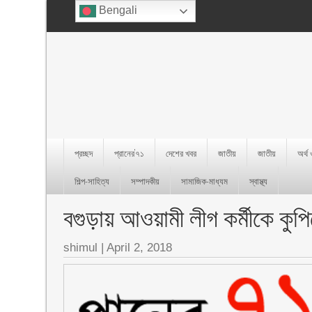
Bengali
প্রচ্ছদ
প্রানের’৭১
দেশের খবর
জাতীয়
জাতীয়
অর্থ
শিল্প-সাহিত্য
সম্পাদকীয়
সামাজিক-মাধ্যম
স্বাস্থ্য
বগুড়ায় আওয়ামী লীগ কর্মীকে কুপি
shimul
|
April 2, 2018