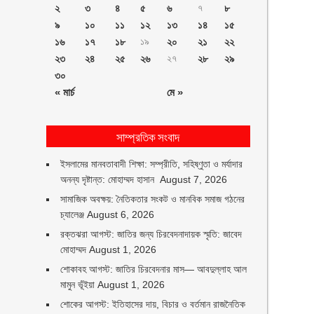
২
৩
৪
৫
৬
৭
৮
৯
১০
১১
১২
১৩
১৪
১৫
১৬
১৭
১৮
১৯
২০
২১
২২
২৩
২৪
২৫
২৬
২৭
২৮
২৯
৩০
« মার্চ
মে »
সাম্প্রতিক সংবাদ
ইসলামের মানবতাবাদী শিক্ষা: সম্প্রীতি, সহিষ্ণুতা ও মর্যাদার
অনন্য দৃষ্টান্ত: মোহাম্মদ হাসান
August 7, 2026
সামাজিক অবক্ষয়: নৈতিকতার সংকট ও মানবিক সমাজ গঠনের
চ্যালেঞ্জ
August 6, 2026
রক্তঝরা আগস্ট: জাতির জন্য চিরবেদনাদায়ক স্মৃতি: জাবেদ
মোহাম্মদ
August 1, 2026
শোকাবহ আগস্ট: জাতির চিরবেদনার মাস— আবদুল্লাহ আল
মামুন ভূঁইয়া
August 1, 2026
শোকের আগস্ট: ইতিহাসের দায়, বিচার ও বর্তমান রাজনৈতিক