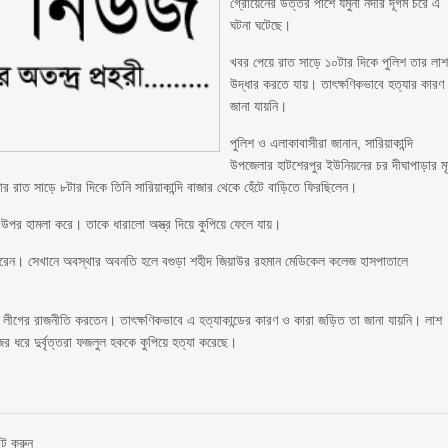
গ্রোয়েনের উত্তর পাশে যমুনা নদীর দূর্গম চরে এ
ঘটনা ঘটেছে।
খবর পেয়ে রাত সাড়ে ১০টার দিকে পুলিশ তার লা
উদ্ধার করতে যায়। তাৎক্ষণিকভাবে হত্যার কারণ
জানা যায়নি।
পুলিশ ও এলাকাবাসীরা জানান, সারিয়াকান্দি
উপজেলার হাটশেরপুর ইউনিয়নের চর দীঘাপাড়ার ম
রাত সাড়ে ৮টার দিকে তিনি সারিয়াকান্দি বাজার থেকে হেঁটে বাড়িতে ফিরছিলেন।
ার উপর হামলা করে। তাকে ধারালো অস্ত্র দিয়ে কুপিয়ে ফেলে যায়।
ভর্তি করেন। সেখানে অবস্থার অবনতি হলে বগুড়া শহীদ জিয়াউর রহমান মেডিকেল কলেজ হাসপাতালে
ী লীগের রাজনীতি করতেন। তাৎক্ষণিকভাবে এ হত্যাকান্ডের কারণ ও কারা জড়িত তা জানা যায়নি। লাশ
ের ধরে দুর্বৃত্তরা ফজলুল হককে কুপিয়ে হত্যা করেছে।
ন্ট করুন