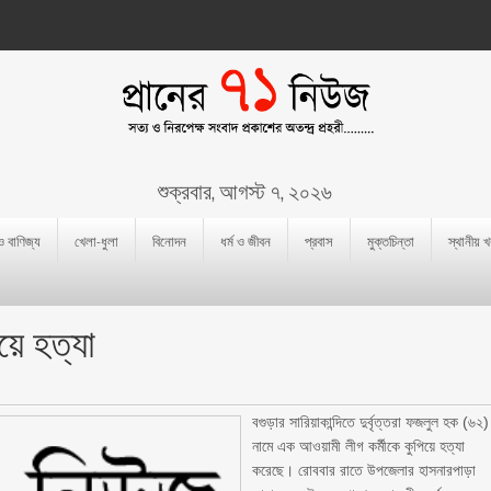
শুক্রবার, আগস্ট ৭, ২০২৬
 ও বাণিজ্য
খেলা-ধুলা
বিনোদন
ধর্ম ও জীবন
প্রবাস
মুক্তচিন্তা
স্থানীয় 
য়ে হত্যা
বগুড়ার সারিয়াকান্দিতে দুর্বৃত্তরা ফজলুল হক (৬২)
নামে এক আওয়ামী লীগ কর্মীকে কুপিয়ে হত্যা
করেছে। রোববার রাতে উপজেলার হাসনারপাড়া