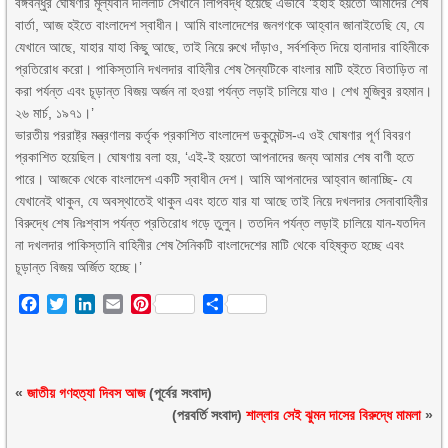
বঙ্গবন্ধুর ঘোষণার মূল্যবান দলিলটি সেখানে লিপিবদ্ধ হয়েছে এভাবে ‘ইহাই হয়তো আমাদের শেষ
বার্তা, আজ হইতে বাংলাদেশ স্বাধীন। আমি বাংলাদেশের জনগণকে আহ্বান জানাইতেছি যে, যে
যেখানে আছে, যাহার যাহা কিছু আছে, তাই নিয়ে রুখে দাঁড়াও, সর্বশক্তি দিয়ে হানাদার বাহিনীকে
প্রতিরোধ করো। পাকিস্তানি দখলদার বাহিনীর শেষ সৈন্যটিকে বাংলার মাটি হইতে বিতাড়িত না
করা পর্যন্ত এবং চূড়ান্ত বিজয় অর্জন না হওয়া পর্যন্ত লড়াই চালিয়ে যাও। শেখ মুজিবুর রহমান।
২৬ মার্চ, ১৯৭১।’
ভারতীয় পররাষ্ট্র মন্ত্রণালয় কর্তৃক প্রকাশিত বাংলাদেশ ডকুমেন্টস-এ ওই ঘোষণার পূর্ণ বিবরণ
প্রকাশিত হয়েছিল। ঘোষণায় বলা হয়, ‘এই-ই হয়তো আপনাদের জন্য আমার শেষ বাণী হতে
পারে। আজকে থেকে বাংলাদেশ একটি স্বাধীন দেশ। আমি আপনাদের আহ্বান জানাচ্ছি- যে
যেখানেই থাকুন, যে অবস্থাতেই থাকুন এবং হাতে যার যা আছে তাই নিয়ে দখলদার সেনাবাহিনীর
বিরুদ্ধে শেষ নিঃশ্বাস পর্যন্ত প্রতিরোধ গড়ে তুলুন। ততদিন পর্যন্ত লড়াই চালিয়ে যান-যতদিন
না দখলদার পাকিস্তানি বাহিনীর শেষ সৈনিকটি বাংলাদেশের মাটি থেকে বহিষ্কৃত হচ্ছে এবং
চূড়ান্ত বিজয় অর্জিত হচ্ছে।’
Facebook
Twitter
LinkedIn
Email
Pinterest
Share
«
জাতীয় গণহত্যা দিবস আজ
(পূর্বের সংবাদ)
(পরবর্তি সংবাদ)
শাল্লার সেই ঝুমন দাসের বিরুদ্ধে মামলা
»