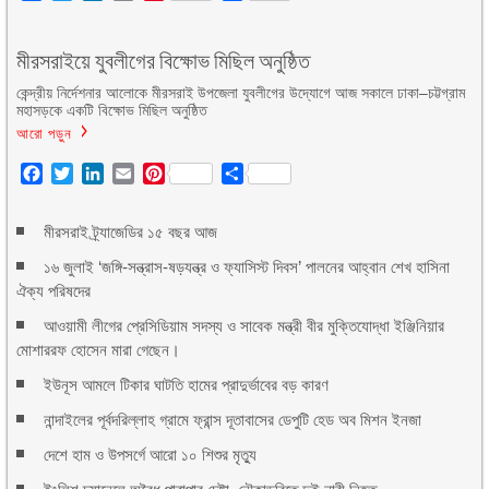
মীরসরাইয়ে যুবলীগের বিক্ষোভ মিছিল অনুষ্ঠিত
কেন্দ্রীয় নির্দেশনার আলোকে মীরসরাই উপজেলা যুবলীগের উদ্যোগে আজ সকালে ঢাকা–চট্টগ্রাম
মহাসড়কে একটি বিক্ষোভ মিছিল অনুষ্ঠিত
আরো পড়ুন
Facebook
Twitter
LinkedIn
Email
Pinterest
Share
মীরসরাই ট্র্যাজেডির ১৫ বছর আজ
১৬ জুলাই ‘জঙ্গি-সন্ত্রাস-ষড়যন্ত্র ও ফ্যাসিস্ট দিবস’ পালনের আহ্বান শেখ হাসিনা
ঐক্য পরিষদের
আওয়ামী লীগের প্রেসিডিয়াম সদস্য ও সাবেক মন্ত্রী বীর মুক্তিযোদ্ধা ইঞ্জিনিয়ার
মোশাররফ হোসেন মারা গেছেন।
ইউনূস আমলে টিকার ঘাটতি হামের প্রাদুর্ভাবের বড় কারণ
নান্দাইলের পূর্বদরিল্লাহ গ্রামে ফ্রান্স দূতাবাসের ডেপুটি হেড অব মিশন ইনজা
দেশে হাম ও উপসর্গে আরো ১০ শিশুর মৃত্যু