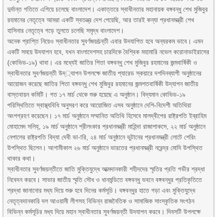
দুর্দান্ত গতিতে এগিয়ে চলেছে বাংলাদেশ। একাত্তরে স্বাধীনতার মহানায়ক বঙ্গবন্ধু শেখ মুজিবুর
রহমানের নেতৃত্বে আমরা একটি স্বতন্ত্র দেশ পেয়েছি, আর তারই কন্যা প্রধানমন্ত্রী শেখ
হাসিনার নেতৃত্বে গড়ে তুলতে চলেছি সমৃদ্ধ বাংলাদেশ।
অনেক প্রাপ্তি নিয়েও স্বাধীনতার সুবর্ণজয়šন্তী এবার উদযাপিত হবে অন্যরকম ভাবে। এমন
একটি সময়ে উদযাপন হবে, যখন বাংলাদেশসহ চারদিকে বৈশ্বিক মহামারি নভেল করোনাভাইরাসের
(কোভিড-১৯) থাবা। এর মধ্যেই জাতির পিতা বঙ্গবন্ধু শেখ মুজিবুর রহমানের জন্মবার্ষিকী ও
স্বাধীনতার সুবর্ণজয়ন্তী উদ্্যাপন উপলক্ষে জাতীয় প্যারেড স্কয়ারে দশদিনব্যাপী অনুষ্ঠানের
আয়োজন করেছে জাতির পিতা বঙ্গবন্ধু শেখ মুজিবুর রহমানের জন্মশতবার্ষিকী উদ্যাপন জাতীয়
বাস্তবায়ন কমিটি। গত ১৭ মার্চ থেকে শুরু হয়েছে এ অনুষ্ঠান। বিদ্যমান কোভিড-১৯
পরিস্থিতিতে স্বাস্থ্যবিধি অনুসরণ করে আয়োজিত এসব অনুষ্ঠানে দেশি-বিদেশী অতিথিরা
অংশগ্রহণ করেছেন। ১৭ মার্চ অনুষ্ঠানে সম্মানিত অতিথি হিসেবে মালদ্বীপের রাষ্ট্রপতি ইব্রাহিম
মোহামেদ সলিহ্, ১৯ মার্চ অনুষ্ঠানে শ্রীলংকার প্রধানমন্ত্রী মাহিন্দা রাজাপাকসে, ২২ মার্চ অনুষ্ঠানে
নেপালের রাষ্ট্রপতি বিদ্যা দেবী ভা-ারি, ২৪ মার্চ অনুষ্ঠানে ভুটানের প্রধানমন্ত্রী লোটে শেরিং
উপস্থিত ছিলেন। আগামীকাল ২৬ মার্চ অনুষ্ঠানে ভারতের প্রধানমন্ত্রী নরেন্দ্র মোদি উপস্থিত
থাকার কথা।
স্বাধীনতার সুবর্ণজয়ন্তীতে জাতি মুক্তিযুদ্ধে আত্মদানকারী শহীদদের স্মৃতির প্রতি গভীর শ্রদ্ধা
নিবেদন করবে। সাভার জাতীয় স্মৃতি সৌধ ও ধানমন্ডিতে বঙ্গবন্ধু ভবনে বঙ্গবন্ধুর প্রতিকৃতিতে
শ্রদ্ধা জানানোর মধ্য দিয়ে শুরু হবে দিনের কর্মসূচি। বঙ্গবন্ধুর হাতে গড়া এবং মুক্তিযুদ্ধে
নেতৃত্বদানকারি দল আওয়ামী লীগসহ বিভিন্ন রাজনৈতিক ও সামাজিক সাংস্কৃতিক সংগঠন
বিভিন্ন কর্মসূচির মধ্য দিয়ে মহান স্বাধীনতার সুবর্ণজয়ন্তী উদযাপন করবে। দিবসটি উপলক্ষে