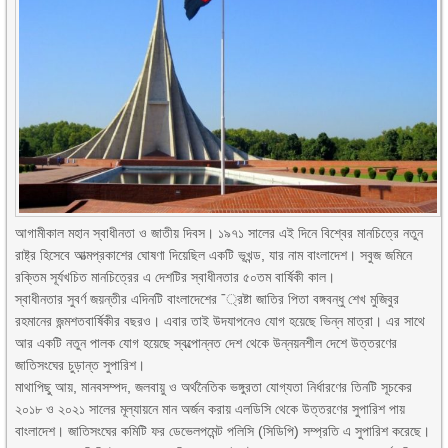
আগামীকাল মহান স্বাধীনতা ও জাতীয় দিবস। ১৯৭১ সালের এই দিনে বিশ্বের মানচিত্রে নতুন
রাষ্ট্র হিসেবে আত্মপ্রকাশের ঘোষণা দিয়েছিল একটি ভূখন্ড, যার নাম বাংলাদেশ। সবুজ জমিনে
রক্তিম সূর্যখচিত মানচিত্রের এ দেশটির স্বাধীনতার ৫০তম বার্ষিকী কাল।
স্বাধীনতার সুবর্ণ জয়ন্তীর এদিনটি বাংলাদেশের ¯্রষ্টা জাতির পিতা বঙ্গবন্ধু শেখ মুজিবুর
রহমানের জন্মশতবার্ষিকীর বছরও। এবার তাই উদযাপনেও যোগ হয়েছে ভিন্ন মাত্রা। এর সাথে
আর একটি নতুন পালক যোগ হয়েছে স্বল্পোন্নত দেশ থেকে উন্নয়নশীল দেশে উত্তরণের
জাতিসংঘের চুড়ান্ত সুপারিশ।
মাথাপিছু আয়, মানবসম্পদ, জলবায়ু ও অর্থনৈতিক ভঙ্গুরতা যোগ্যতা নির্ধারণের তিনটি সূচকের
২০১৮ ও ২০২১ সালের মূল্যায়নে মান অর্জন করায় এলডিসি থেকে উত্তরণের সুপারিশ পায়
বাংলাদেশ। জাতিসংঘের কমিটি ফর ডেভেলপমেন্ট পলিসি (সিডিপি) সম্প্রতি এ সুপারিশ করেছে।