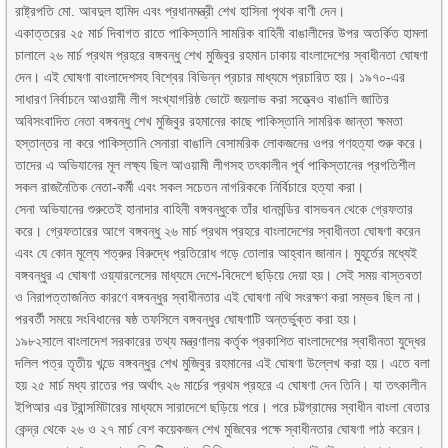
রাষ্ট্রপতি মো. আবদুল হামিদ এবং প্রধানমন্ত্রী শেখ হাসিনা পৃথক বাণী দেন।
একাত্তরের ২৫ মার্চ দিবাগত রাতে পাকিস্তানি সামরিক বাহিনী বাঙালীদের উপর অতর্কিত হামলা
চালালে ২৬ মার্চ প্রথম প্রহরে বঙ্গবন্ধু শেখ মুজিবুর রহমান ঢাকায় বাংলাদেশের স্বাধীনতা ঘোষণা
দেন। এই ঘোষণা বাংলাদেশসহ বিশ্বের বিভিন্ন প্রচার মাধ্যমে প্রচারিত হয়। ১৯৭০-এর
সাধারণ নির্বাচনে আওয়ামী লীগ সংখ্যাগরিষ্ঠ ভোটে জয়লাভ করা সত্ত্বেও বাঙালি জাতির
অবিসংবাদিত নেতা বঙ্গবন্ধু শেখ মুজিবুর রহমানের কাছে পাকিস্তানি সামরিক জান্তা ক্ষমতা
হস্তান্তর না করে পাকিস্তানি সেনারা বাঙালি বেসামরিক লোকজনের ওপর গণহত্যা শুরু করে।
তাদের এ অভিযানের মূল লক্ষ্য ছিল আওয়ামী লীগসহ তৎকালীন পূর্ব পাকিস্তানের প্রগতিশীল
সকল রাজনৈতিক নেতা-কর্মী এবং সকল সচেতন নাগরিককে নির্বিচারে হত্যা করা।
সেনা অভিযানের শুরুতেই হানাদার বাহিনী বঙ্গবন্ধুকে তাঁর ধানমন্ডির বাসভবন থেকে গ্রেফতার
করে। গ্রেফতারের আগে বঙ্গবন্ধু ২৬ মার্চ প্রথম প্রহরে বাংলাদেশের স্বাধীনতা ঘোষণা করেন
এবং যে কোন মূল্যে শত্রুর বিরুদ্ধে প্রতিরোধ গড়ে তোলার আহ্বান জানান। মুহূর্তের মধ্যেই
বঙ্গবন্ধুর এ ঘোষণা ওয়্যারলেসের মাধ্যমে দেশে-বিদেশে ছড়িয়ে দেয়া হয়। সেই সময় বাস্তবতা
ও নিরাপত্তাজনিত কারণে বঙ্গবন্ধুর স্বাধীনতার এই ঘোষণা নথি সংরক্ষণ করা সম্ভব ছিল না।
পরবর্তী সময়ে সংবিধানের ষষ্ঠ তফসিলে বঙ্গবন্ধুর ঘোষণাটি অন্তর্ভুক্ত করা হয়।
১৯৮২সালে বাংলাদেশ সরকারের তথ্য মন্ত্রণালয় কর্তৃক প্রকাশিত বাংলাদেশের স্বাধীনতা যুদ্ধের
দলিল পত্র তৃতীয় খন্ডে বঙ্গবন্ধুর শেখ মুজিবুর রহমানের এই ঘোষণা উল্লেখ করা হয়। এতে বলা
হয় ২৫ মার্চ মধ্য রাতের পর অর্থাৎ ২৬ মার্চের প্রথম প্রহরে এ ঘোষণা দেন তিনি। যা তৎকালীন
ইপিআর এর ট্রান্সমিটারের মাধ্যমে সারাদেশে ছড়িয়ে পরে। পরে চট্টগ্রামের স্বাধীন বাংলা বেতার
কেন্দ্র থেকে ২৬ ও ২৭ মার্চ বেশ কয়েকজন শেখ মুজিবের পক্ষে স্বাধীনতার ঘোষণা পাঠ করেন।