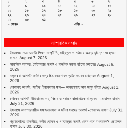
১
২
৩
৪
৫
৬
৭
৮
৯
১০
১১
১২
১৩
১৪
১৫
১৬
১৭
১৮
১৯
২০
২১
২২
২৩
২৪
২৫
২৬
২৭
২৮
২৯
৩০
৩১
« ফেব্রু
এপ্রি »
সাম্প্রতিক সংবাদ
ইসলামের মানবতাবাদী শিক্ষা: সম্প্রীতি, সহিষ্ণুতা ও মর্যাদার অনন্য দৃষ্টান্ত: মোহাম্মদ
হাসান
August 7, 2026
সামাজিক অবক্ষয়: নৈতিকতার সংকট ও মানবিক সমাজ গঠনের চ্যালেঞ্জ
August 6,
2026
রক্তঝরা আগস্ট: জাতির জন্য চিরবেদনাদায়ক স্মৃতি: জাবেদ মোহাম্মদ
August 1,
2026
শোকাবহ আগস্ট: জাতির চিরবেদনার মাস— আবদুল্লাহ আল মামুন ভূঁইয়া
August 1,
2026
শোকের আগস্ট: ইতিহাসের দায়, বিচার ও বর্তমান রাজনৈতিক বাস্তবতা: মোহাম্মদ হাসান
July 31, 2026
ইসলামে অসাম্প্রদায়িক সমাজব্যবস্থা ও মদিনা সনদের তাৎপর্য -মোহাম্মদ হাসান
July 31,
2026
প্রতিশোধের রাজনীতি, দলীয় কোন্দল ও গণতন্ত্রের সংকট: কোন পথে বাংলাদেশ?-মোহাম্মদ
হাসান
July 30, 2026