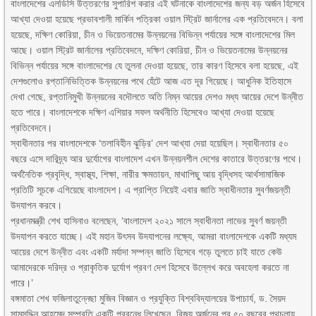
বাংলাদেশের এলডিসি উত্তরণের সুপারিশ করার এই ঘটনাকে বাংলাদেশের জন্য বড় অর্জন হিসেবে
আখ্যা দেওয়া হয়েছে প্রভাবশালী মার্কিন পত্রিকা ওয়াল স্ট্রিট জার্নালের এক প্রতিবেদনে। বলা
হয়েছে, দক্ষিণ কোরিয়া, চীন ও ভিয়েতনামের উন্নয়নের বিভিন্ন পর্যায়ের সঙ্গে বাংলাদেশের মিল
আছে। ওয়াল স্ট্রিট জার্নালের প্রতিবেদনে, দক্ষিণ কোরিয়া, চীন ও ভিয়েতনামের উন্নয়নের
বিভিন্ন পর্যায়ের সঙ্গে বাংলাদেশের যে তুলনা দেওয়া হয়েছে, তার কারণ হিসেবে বলা হয়েছে, এই
দেশগুলোও রপ্তানিভিত্তিক উন্নয়নের পথে হেঁটে আজ এত দূর গিয়েছে। আধুনিক ইতিহাসে
দেখা গেছে, রপ্তানিমুখী উন্নয়নের বদৌলতে অতি নিম্ন আয়ের দেশও মধ্য আয়ের দেশে উন্নীত
হতে পারে। বাংলাদেশকে দক্ষিণ এশিয়ার সফল অর্থনীতি হিসেবেও আখ্যা দেওয়া হয়েছে
প্রতিবেদনে।
স্বাধীনতার পর বাংলাদেশকে ‘তলাবিহীন ঝুড়ির’ দেশ আখ্যা দেয়া হয়েছিল। স্বাধীনতার ৫০
বছরে এসে দারিদ্র্য আর দুর্যোগের বাংলাদেশ এখন উন্নয়নশীল দেশের কাতারে উত্তরণের পথে।
অর্থনৈতিক প্রবৃদ্ধি, স্বাস্থ্য, শিক্ষা, নারীর ক্ষমতায়ন, মাথাপিছু আয় বৃদ্ধিসহ আর্থসামাজিক
প্রতিটি সূচকে এগিয়েছে বাংলাদেশ। এ প্রাপ্তি নিয়েই এবার জাতি স্বাধীনতার সুবর্ণজয়ন্তী
উদযাপন করবে।
প্রধানমন্ত্রী শেখ হাসিনাও বলেছেন, ‘বাংলাদেশ ২০২১ সালে স্বাধীনতা লাভের সুবর্ণ জয়ন্তী
উদযাপন করতে যাচ্ছে। এই মহান উৎসব উদযাপনের লক্ষ্যে, আমরা বাংলাদেশকে একটি মধ্যম
আয়ের দেশে উন্নীত এবং একটি মর্যাদা সম্পন্ন জাতি হিসেবে গড়ে তুলতে চাই যাতে কেউ
আমাদেরকে দরিদ্র ও প্রাকৃতিক দুর্যোগ প্রবণ দেশ হিসেবে উল্লেখ করে অবহেলা করতে না
পারে।’
বঙ্গমাতা শেখ ফজিলাতুন্নেছা মুজিব বিজ্ঞান ও প্রযুক্তি বিশ্ববিদ্যালয়ের উপাচার্য, ড. সৈয়দ
সামসুদ্দিন আহমেদ সম্প্রতি একটি প্রবন্ধে লিখেছেন, বিজয় অর্জনের পর ৫০ বছরের পথচলায়