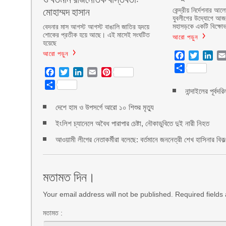
মোহাম্মদ হাসান
কেন্দ্রীয় নির্দেশনার
যুবলীগের উদ্যোগে আজ 
মহাসড়কে একটি বিক্ষোভ
বেদনার মাস আগস্ট আগস্ট বাঙালি জাতির হৃদয়ে
শোকের প্রতীক হয়ে আছে। এই মাসেই সংঘটিত
আরো পড়ুন
হয়েছে
আরো পড়ুন
Facebook
Twitter
Lin
Share
Facebook
Twitter
LinkedIn
Email
Pinterest
Share
নান্দাইলের পূর্বদ
দেশে হাম ও উপসর্গে আরো ১০ শিশুর মৃত্যু
ইংলিশ চ্যানেলে অবৈধ পারাপার চেষ্টা, নৌকাডুবিতে দুই নারী নিহত
আওয়ামী লীগের নেতাকর্মীরা বলেছে: বর্তমানে জননেত্রী শেখ হাসিনার বিকল
মতামত দিন।
Your email address will not be published. Required field
মতামত :