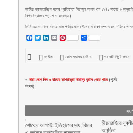
জাতীয় সমাজতান্ত্রিক দলের প্রতিষ্ঠাতা সিরাজুল আলম খান ১৯৪১ সালের ৬ জানুয়ার
বিশ্ববিদ্যালয়ে পড়াশোনা করেছেন।
তিনি ১৯৬৩ থেকে ১৯৬৫ সাল পর্যন্ত ছাত্রলীগের সাধারণ সম্পাদকের দায়িত্ব পা
Facebook
Twitter
LinkedIn
Email
Pinterest
Share
জাতীয়
কোন মতামত নেই »
সংবাদটি প্রিন্ট করুন
«
সারা দেশে দিন ও রাতের তাপমাত্রা সামান্য হ্রাস পেতে পারে
(পূর্বের
সংবাদ)
সংশ্
মীরসরাইয়ে যুবলী
শোকের আগস্ট: ইতিহাসের দায়, বিচার
অনুষ্ঠিত
ও বর্তমান রাজনৈতিক বাস্তবতা: