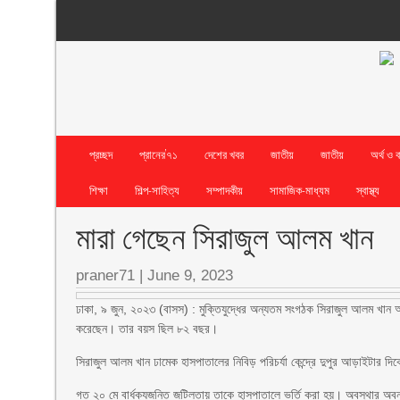
প্রচ্ছদ
প্রানের’৭১
দেশের খবর
জাতীয়
জাতীয়
অর্থ ও 
শিক্ষা
শিল্প-সাহিত্য
সম্পাদকীয়
সামাজিক-মাধ্যম
স্বাস্থ্য
মারা গেছেন সিরাজুল আলম খান
praner71
|
June 9, 2023
ঢাকা, ৯ জুন, ২০২৩ (বাসস) : মুক্তিযুদ্ধের অন্যতম সংগঠক সিরাজুল আলম খান
করেছেন। তার বয়স ছিল ৮২ বছর।
সিরাজুল আলম খান ঢামেক হাসপাতালের নিবিড় পরিচর্যা কেন্দ্রে দুপুর আড়াইটার দি
গত ২০ মে বার্ধক্যজনিত জটিলতায় তাকে হাসপাতালে ভর্তি করা হয়। অবস্থার অবন