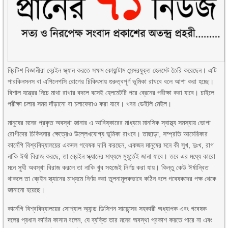
ব্রিটিশ বিজ্ঞানীরা ব্রেইন স্ক্যান করতে সক্ষম কোয়ান্টাম সেন্সরযুক্ত হেলমেট তৈরি করেছেন। এটি
পারকিনসনস বা এপিলেপসি রোগের চিকিৎসায় গুরুত্বপূর্ণ ভূমিকা রাখবে বলে আশা করা হচ্ছে।
বিশাল যন্ত্রের নিচে মাথা রাখার বদলে বসেই হেলমেটটি পরে ব্রেনের পরীক্ষা করা যাবে। চাইলে
পরীক্ষা চলার সময় দাঁড়ানো বা চলাফেরাও করা যাবে। খবর ডেইলি মেইল।
মানুষের মনের প্রকৃত অবস্থা জানার এ আবিষ্কারের মাধ্যমে মানসিক স্বাস্থ্য সমস্যায় ভোগা
রোগীদের চিকিৎসার ক্ষেত্রেও উল্লেখযোগ্য ভূমিকা রাখবে। তাছাড়া, সম্প্রতি আমেরিকার
কার্নেগি বিশ্ববিদ্যালয়ের একদল গবেষক দাবি করছেন, একজন মানুষের মনে কী সুখ, দুঃখ, রাগ
নাকি ঈর্ষা বিরাজ করছে, তা ব্রেইন স্ক্যানের মাধ্যমে মুহূর্তেই জানা যাবে। তবে এর মধ্যে কারো
মনে সুখী অবস্থা বিরাজ করলে তা নাকি খুব সহজেই নির্ণয় করা যায়। কিন্তু কেউ ঈর্ষান্বিত
থাকলে তা ব্রেইন স্ক্যানের মাধ্যমে নির্ণয় করা তুলনামূলকভাবে কঠিন বলে গবেষকদের পক্ষ থেকে
জানানো হয়েছে।
কার্নেগি বিশ্ববিদ্যালয়ের সোশ্যাল অ্যান্ড ডিসিশন সায়েন্সের সহকারী অধ্যাপক এবং গবেষক
দলের প্রধান কারিম কাসাম বলেন, যে ব্যক্তি তার মনের অবস্থা প্রকাশ করতে পারে না এবং