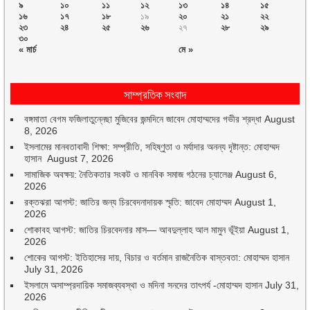
৯
১০
১১
১২
১৩
১৪
১৫
১৬
১৭
১৮
১৯
২০
২১
২২
২৩
২৪
২৫
২৬
২৭
২৮
২৯
৩০
« মার্চ
মে »
সাম্প্রতিক সংবাদ
বঙ্গমাতা বেগম ফজিলাতুন্নেছা মুজিবের জন্মদিনে জাবেদ মোহাম্মদের গভীর শ্রদ্ধা
August
8, 2026
ইসলামের মানবতাবাদী শিক্ষা: সম্প্রীতি, সহিষ্ণুতা ও মর্যাদার অনন্য দৃষ্টান্ত: মোহাম্মদ
হাসান
August 7, 2026
সামাজিক অবক্ষয়: নৈতিকতার সংকট ও মানবিক সমাজ গঠনের চ্যালেঞ্জ
August 6,
2026
রক্তঝরা আগস্ট: জাতির জন্য চিরবেদনাদায়ক স্মৃতি: জাবেদ মোহাম্মদ
August 1,
2026
শোকাবহ আগস্ট: জাতির চিরবেদনার মাস— আবদুল্লাহ আল মামুন ভূঁইয়া
August 1,
2026
শোকের আগস্ট: ইতিহাসের দায়, বিচার ও বর্তমান রাজনৈতিক বাস্তবতা: মোহাম্মদ হাসান
July 31, 2026
ইসলামে অসাম্প্রদায়িক সমাজব্যবস্থা ও মদিনা সনদের তাৎপর্য -মোহাম্মদ হাসান
July 31,
2026