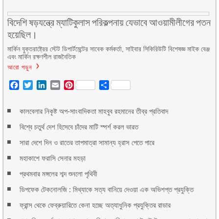
বিদেশি ষড়যন্ত্রে ম্যাটিকুলাস পরিকল্পনায় যেভাবে আওয়ামীলীগের পতন
হয়েছিল।
মার্কিন যুক্তরাষ্ট্রের স্টেট ডিপার্টমেন্টের সাবেক কর্মকর্তা, সাইবার সিকিরিউটি বিশেষজ্ঞ মাইক বেঞ্জ
এবং মার্কিন রক্ষণশীল রাজনৈতিক
আরো পড়ুন
Facebook
Twitter
LinkedIn
Email
Pinterest
Share
কালবেলার নিকৃষ্ট অপ-সাংবাদিকতা মাহবুব রহমানের তীব্র প্রতিবাদ
বিশ্বে চতুর্থ দেশ হিসেবে চাঁদের মাটি স্পর্শ করল ভারত
সারা দেশে দিন ও রাতের তাপমাত্রা সামান্য হ্রাস পেতে পারে
মহাকাশে ফরাসি সেনার মহড়া
প্রথমবার মঙ্গলের শব্দ শুনলো পৃথিবী
ডিপফেক টেকনোলজি : মিথ্যাকে সত্য বানিয়ে দেওয়া এক অভিশপ্ত প্রযুক্তি
ফ্রান্স থেকে ফেব্রুয়ারিতে কেনা হচ্ছে অত্যাধুনিক প্রযুক্তির রাডার